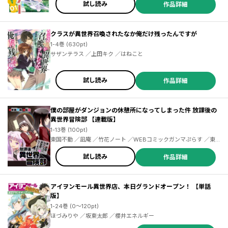
試し読み
作品詳細
クラスが異世界召喚されたなか俺だけ残ったんですが
1-4巻 (630pt)
サザンテラス ／上田キク ／はねこと
試し読み
作品詳細
僕の部屋がダンジョンの休憩所になってしまった件 放課後の
異世界冒険部 【連載版】
1-13巻 (100pt)
東国不動 ／凪庵 ／竹花ノート ／WEBコミックガンマぷらす ／東
国不動 ／凪庵 ／竹花ノート ／東国不動 ／凪庵 ／竹花ノート
試し読み
作品詳細
アイヲンモール異世界店、本日グランドオープン！ 【単話
版】
1-24巻 (0～120pt)
ほづみりや ／坂東太郎 ／櫻井エネルギー