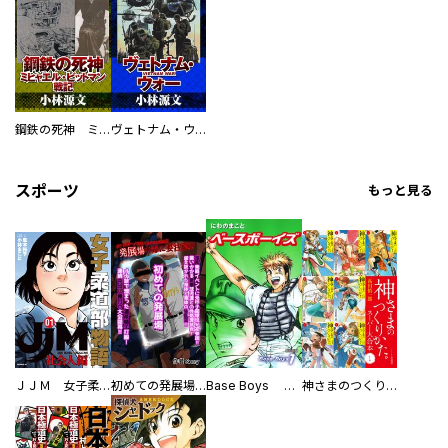
鋼鉄の死神 ミヒャエル・ビットマン戦記
ヴェトナム・ウォー VIETNAM WAR
スポーツ
もっと見る
ＪＪＭ 女子柔道部物語 社会人編
初めての発展場 【白抜き修正版】
Base Boys 新装版
神さまのつくりかた。スーパー大合本