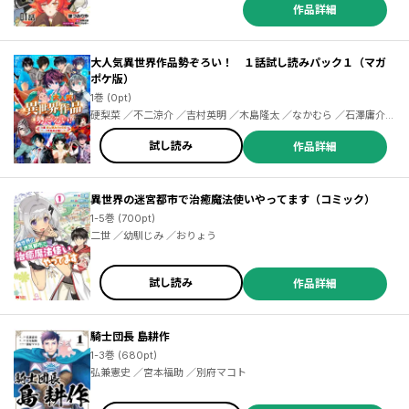
作品詳細
大人気異世界作品勢ぞろい！ １話試し読みパック１（マガ
ポケ版）
1巻 (0pt)
硬梨菜 ／不二涼介 ／吉村英明 ／木島隆太 ／なかむら ／石澤庸介
／謙虚なサークル ／メル。 ／井上菜摘 ／未来人Ａ ／ｊｉｍｍｙ ／
藤モロホシ ／茨木野 ／ひたきゆう ／佐々木宣人 ／御子柴奈々 ／梱
試し読み
作品詳細
枝りこ ／かのう寛人 ／萩鵜アキ ／かやはら ／宮城森成 ／さとう
／鍋島テツヒロ ／クリカラマル ／未来人Ａ（マイクロマガジン
社） ／キッカイキ ／原口鳳汰 ／カラユミ ／末次誉亮 ／高田タカミ
異世界の迷宮都市で治癒魔法使いやってます（コミック）
／澄守彩 ／夕子 ／猿乃樹 ／勇寛 ／つくぐ
1-5巻 (700pt)
二世 ／幼馴じみ ／おりょう
試し読み
作品詳細
騎士団長 島耕作
1-3巻 (680pt)
弘兼憲史 ／宮本福助 ／別府マコト