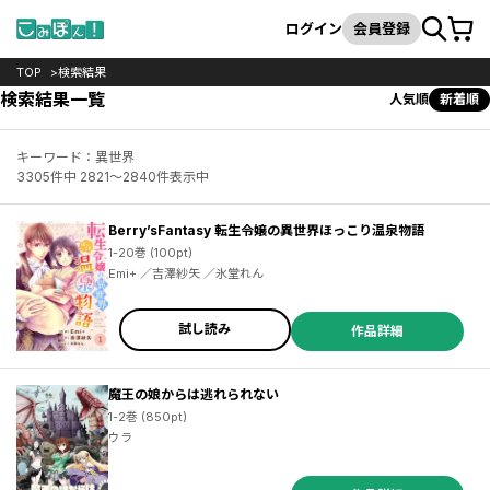
カート
検索
ログイン
会員登録
TOP
検索結果
検索結果一覧
人気順
新着順
キーワード：異世界
3305件中 2821～2840件表示中
Berry’sFantasy 転生令嬢の異世界ほっこり温泉物語
1-20巻 (100pt)
Emi+ ／吉澤紗矢 ／氷堂れん
試し読み
作品詳細
魔王の娘からは逃れられない
1-2巻 (850pt)
ウラ