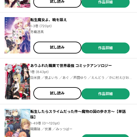
試し読み
作品詳細
転生魔女よ、暁を謳え
1-3巻 (720pt)
冬織透真
試し読み
作品詳細
ありふれた職業で世界最強 コミックアンソロジー
1巻 (843pt)
白米良 ／夜よいち ／あぐ ／芦田ゆり ／えんどう ／かに村えびお
／かわせみまきこ ／さきだ咲紀 ／しめさば ／高原由 ／たらちね ／
猫狗累 ／ふみー ／吠えるタロウ ／雪
試し読み
作品詳細
転生したらスライムだった件～魔物の国の歩き方～【単話
版】
1-49巻 (0～120pt)
岡霧硝 ／伏瀬 ／みっつばー