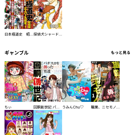
日本極道史 昭和編 スーパー大合本
探偵犬シャードック（新装版）
ギャンブル
もっと見る
ちぃ
回胴創世記 パチスロを創った男達
うみんChu♡
職業、ニセモノ～あなたに偽は見抜けない【電子単行本版】