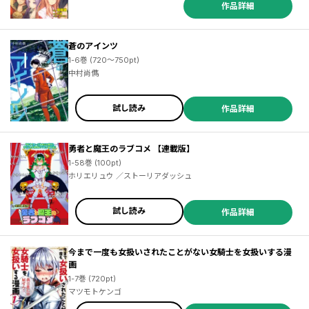
作品詳細
蒼のアインツ
1-6巻 (720～750pt)
中村尚儁
試し読み
作品詳細
勇者と魔王のラブコメ 【連載版】
1-58巻 (100pt)
ホリエリュウ ／ストーリアダッシュ
試し読み
作品詳細
今まで一度も女扱いされたことがない女騎士を女扱いする漫
画
1-7巻 (720pt)
マツモトケンゴ