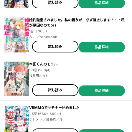
試し読み
作品詳細
婚約破棄されました。私の親友が！必ず阻止します！・・私
が原因なのでorz
1巻 (200pt)
わに ／naturalsoft
試し読み
作品詳細
本田くんのモラル
1-3巻 (500pt)
浅井田とっと
試し読み
作品詳細
VRMMOでサモナー始めました
1-5巻 (660～690pt)
テトメト ／藤島真ノ介