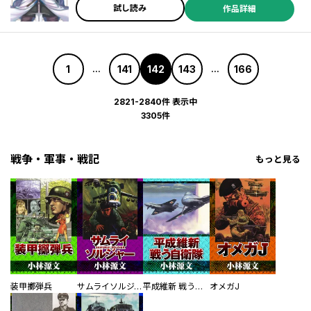
試し読み
作品詳細
1
141
142
143
166
...
...
2821-2840件 表示中
3305件
戦争・軍事・戦記
もっと見る
装甲擲弾兵
サムライソルジャー SAMURAI SOLDIER
平成維新 戦う自衛隊
オメガJ