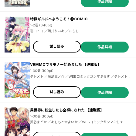
作品詳細
特級ギルドへようこそ！@COMIC
1-2巻 (640pt)
壱コトコ ／阿井りいあ ／にもし
試し読み
作品詳細
VRMMOでサモナー始めました 【連載版】
1-30巻 (100pt)
テトメト ／藤島真ノ介 ／WEBコミックガンマぷらす ／テトメト
／藤島真ノ介 ／テトメト ／藤島真ノ介 ／テトメト ／藤島真ノ介
試し読み
作品詳細
異世界に転生したら全裸にされた 【連載版】
1-30巻 (100pt)
狐谷まどか ／あしもと☆よいか ／WEBコミックガンマぷらす