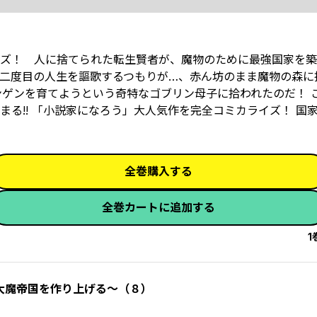
ズ！ 人に捨てられた転生賢者が、魔物のために最強国家を築く
二度目の人生を謳歌するつもりが…、赤ん坊のまま魔物の森に
ンゲンを育てようという奇特なゴブリン母子に拾われたのだ！ 
る!! 「小説家になろう」大人気作を完全コミカライズ！ 国
全巻購入する
全巻カートに追加する
1
大魔帝国を作り上げる～（８）