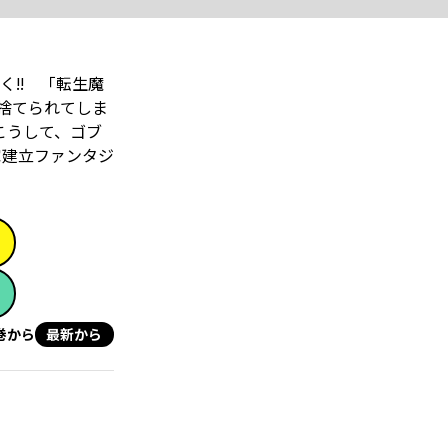
!! 「転生魔
捨てられてしま
こうして、ゴブ
家建立ファンタジ
巻から
最新から