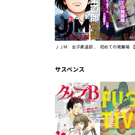
ＪＪＭ 女子柔道部物語 社会人編
サスペンス