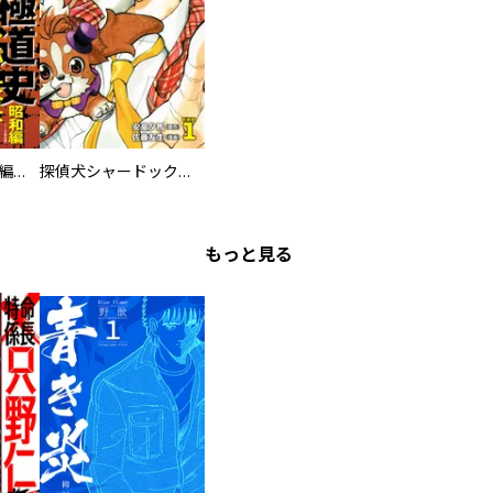
日本極道史 昭和編 スーパー大合本
探偵犬シャードック（新装版）
もっと見る