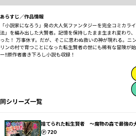
あらすじ／作品情報
「小説家になろう」発の大人気ファンタジーを完全コミカライ
法」を編み出した大賢者。記憶を保持したまま生まれ変わり、
った！ 万事休す。だが、そこに思わぬ救いの神が現れる。ニ
リンの村で育つことになった転生賢者の世にも稀有な冒険が始ま
ー!!原作者書き下ろし小説も収録！
同シリーズ一覧
捨てられた転生賢者 ～魔物の森で最強の
ポイント
720