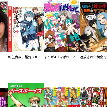
転生貴族、鑑定スキルで成り上がる ～弱小領地を受け継いだので、優秀な人材を増やしていたら、最強領地になってた～
まんが4コマぱれっと