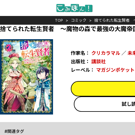
TOP
コミック
捨てられた転生賢者 
捨てられた転生賢者 ～魔物の森で最強の大魔帝
作家名：
クリカラマル
／
未
出版社：
講談社
レーベル：
マガジンポケット
試し
関連タグ