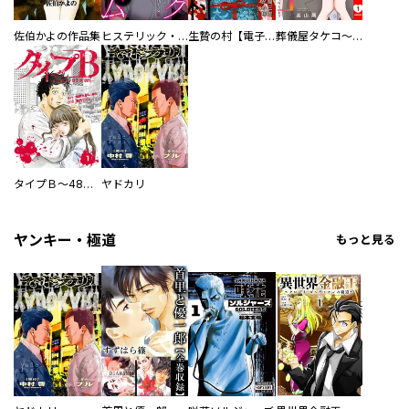
佐伯かよの作品集
ヒステリック・ハーレム～搾られる男と堕ちる女～【電子単行本版】
生贄の村【電子単行本版】
葬儀屋タケコ～あなたの最期、叶えます【電子単行本版】
タイプＢ～48時間後、致死率100％～【単話】
ヤドカリ
ヤンキー・極道
もっと見る