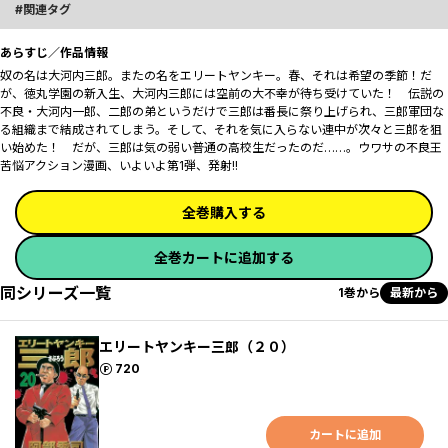
関連タグ
あらすじ／作品情報
奴の名は大河内三郎。またの名をエリートヤンキー。春、それは希望の季節！だ
が、徳丸学園の新入生、大河内三郎には空前の大不幸が待ち受けていた！ 伝説の
不良・大河内一郎、二郎の弟というだけで三郎は番長に祭り上げられ、三郎軍団な
る組織まで結成されてしまう。そして、それを気に入らない連中が次々と三郎を狙
い始めた！ だが、三郎は気の弱い普通の高校生だったのだ……。ウワサの不良王
苦悩アクション漫画、いよいよ第1弾、発射!!
全巻購入する
全巻カートに追加する
同シリーズ一覧
1巻から
最新から
エリートヤンキー三郎（２０）
ポイント
720
カートに追加