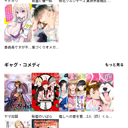
ヤドカリ
首里と優一郎
咲花ソルジャーズ
異世界金融王 ～クローネ・ゴルディオンの覇道～
委員長ですが不良になるほど恋してます！
巣づくりオメガバース
ギャグ・コメディ
もっと見る
ヤマ台国
秘密のいばら
推しへの愛を誓いますか？～アラサー女子、推しは逃げぬが人生逃げる～
2人（匹）くらし。