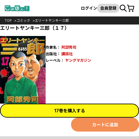
カート
検索
ログイン
会員登録
TOP
コミック
エリートヤンキー三郎
エリートヤンキー三郎（１７）
作家名：
阿部秀司
出版社：
講談社
レーベル：
ヤングマガジン
17巻を購入する
カートに追加