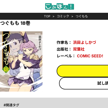
TOP
コミック
つぐもも
つぐもも 18巻
作家名：
浜田よしかづ
出版社：
双葉社
レーベル：
COMIC SEED!
試し
関連タグ