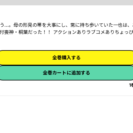
う…。母の形見の帯を大事にし、常に持ち歩いていた一也は、
付喪神・桐葉だった！！ アクションありラブコメありちょっ
全巻購入する
全巻カートに追加する
1