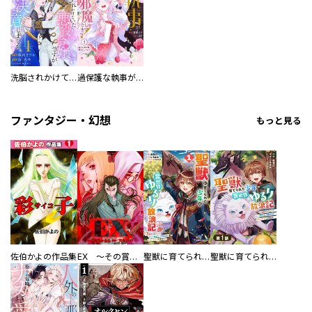
洗脳されかけていた悪役令嬢ですが家出を決意しました。【電子単行本版／特典おまけ付き】
過保護な執事が私の婚活を邪魔してきます！ 分冊版
ファンタジー・幻想
もっと見る
佐伯かよの作品集
EX ～その賞金稼ぎは、世界の出口を探す～【単行本版】
聖獣に育てられた少年の異世界ゆるり放浪記～神様からもらったチート魔法で、仲間たちとスローライフを満喫中～
聖獣に育てられた少年の異世界ゆるり放浪記～神様からもらったチート魔法で、仲間たちとスローライフを満喫中～【分冊版】