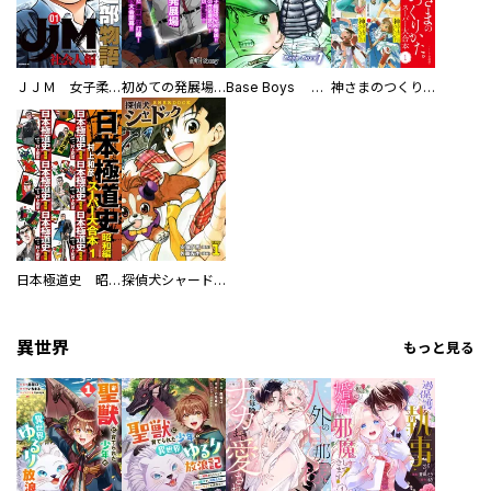
ＪＪＭ 女子柔道部物語 社会人編
初めての発展場 【白抜き修正版】
Base Boys 新装版
神さまのつくりかた。スーパー大合本
日本極道史 昭和編 スーパー大合本
探偵犬シャードック（新装版）
異世界
もっと見る