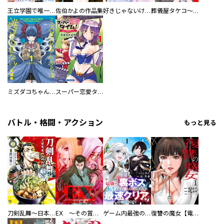
王立学園で唯一魔法が使えない庶民仲間のはずですよね～実は王子様で私を溺愛しているなんて告白はやめてください～
佐伯かよの作品集
好きじゃないけど、抱いてください【電子単行本版／特典おまけ付き】
葬儀屋タケコ～あなたの最期、叶えます【電子単行本版】
ミズダコちゃんからは逃げられない！
スーパー恋愛タイム！～現場でドＳな彼女は自宅でデレる～
バトル・格闘・アクション
もっと見る
刀剣乱舞～日本号つれづれ酒～
EX ～その賞金稼ぎは、世界の出口を探す～【単行本版】
ゲーム内最強の『裏ボス』に転生したので、主人公の代わりに最速クリアを目指します！【電子単行本版】
復讐の魔女【電子単行本版】