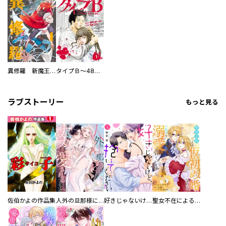
異修羅 新魔王戦争
タイプＢ～48時間後、致死率100％～【単話】
ラブストーリー
もっと見る
佐伯かよの作品集
人外の旦那様に娶られ毎晩ナカまで愛される…。アンソロジー
好きじゃないけど、抱いてください【電子単行本版／特典おまけ付き】
聖女不在による仮初め婚なのに、不器用な王太子に溺愛されています【電子単行本版／特典おまけ付き】