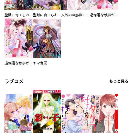
聖獣に育てられた少年の異世界ゆるり放浪記～神様からもらったチート魔法で、仲間たちとスローライフを満喫中～
聖獣に育てられた少年の異世界ゆるり放浪記～神様からもらったチート魔法で、仲間たちとスローライフを満喫中～【分冊版】
人外の旦那様に娶られ毎晩ナカまで愛される…。アンソロジー
過保護な執事が私の婚活を邪魔してきます！ 分冊版
過保護な執事が私の婚活を邪魔してきます！
ヤマ台国
ラブコメ
もっと見る