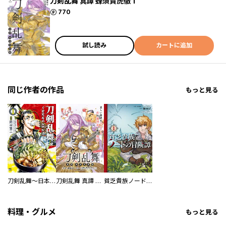
刀剣乱舞 真譚 蜂須賀虎徹 1
ポイント
770
試し読み
カートに追加
同じ作者の作品
もっと見る
刀剣乱舞～日本号つれづれ酒～
刀剣乱舞 真譚 蜂須賀虎徹 連載版
貧乏貴族ノードの冒険譚 Nord’s Adventure
料理・グルメ
もっと見る