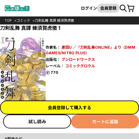
カート
検索
ログイン
会員登録
TOP
コミック
刀剣乱舞 真譚 蜂須賀虎徹
刀剣乱舞 真譚 蜂須賀虎徹 1
作家名：
瀬田U
／
「刀剣乱舞ONLINE」より（DMM
GAMES/NITRO PLUS）
出版社：
ブシロードワークス
レーベル：
コミックグロウル
ポイント
770
会員登録して購入する
試し読み
カートに追加
関連タグ