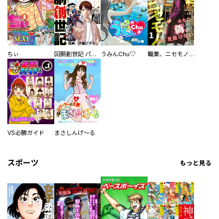
ちぃ
回胴創世記 パチスロを創った男達
うみんChu♡
職業、ニセモノ～あなたに偽は見抜けない【電子単行本版】
VS必勝ガイド
まさしんげ～る
スポーツ
もっと見る