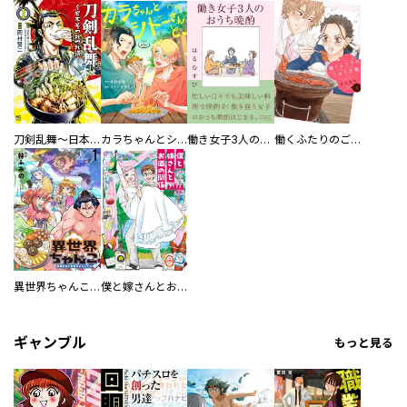
刀剣乱舞～日本号つれづれ酒～
カラちゃんとシトーさんと、 【分冊版】
働き女子3人のおうち晩酌
働くふたりのごほうび飯
異世界ちゃんこ～横綱目前に召喚されたんだが～ 【連載版】
僕と嫁さんとお酒の関係
ギャンブル
もっと見る