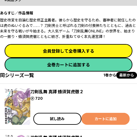
あらすじ／作品情報
歴史改変を目論む歴史修正主義者。彼らから歴史を守るため、審神者に就任したの
は虎のぬいぐるみで……？ 刀剣男士と呼ばれる刀剣の付喪神たちとともに、過去と
未来を守る戦いが今始まる。大人気ゲーム「刀剣乱舞ONLINE」の世界を、始まり
の一振り・蜂須賀虎徹とともに紡ぎ、折重ねてゆく本丸運営譚！
会員登録して全巻購入する
全巻カートに追加する
同シリーズ一覧
1巻から
最新から
刀剣乱舞 真譚 蜂須賀虎徹 2
ポイント
720
試し読み
カートに追加