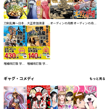
刀剣乱舞～日本号つれづれ酒～
大正夜伽浪漫 －金曜日の花嫁—
オーディンの舟葬
オーディンの舟葬 分冊版
増補改訂版 学研まんが NEW世界の歴史 別巻 人物学習事典
増補改訂版 学研まんが NEW世界の歴史 別巻 世界遺産学習事典
ギャグ・コメディ
もっと見る