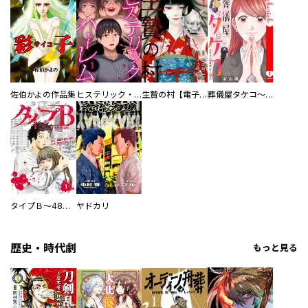
／清原紘 ／吉浦康裕 ／前田めぐむ ／三池画丈 ／相沢沙呼 ／リチャード・ウー ／芳崎せいむ ／武梨えり ／パミラ ／漆原友紀 ／鷹野聖月 ／ＳＵＧＩＮＡＭＩ ／ヨシダ。 ／ユペチカ ／藤想 ／飴井涼 ／一穂ミチ ／嵐山のり ／よしづきくみち ／大森センター ／五十嵐大介 ／熊倉隆敏 ／弐瓶勉 ／戸井理恵 ／雨松 ／木村紺 ／庄司創 ／秀河憲伸 ／文月タカヒロ ／イシダナオキ ／田丸浩史 ／嵐山のり ／前田めぐむ ／那須野銀子 ／冬目ケイ ／若緒 ／赤星トモ ／鶴田謙二 ／黒田硫黄 ／閂夜明 ／門野民緒
佐伯かよの作品集
ヒステリック・ハーレム～搾られる男と堕ちる女～【電子単行本版】
生贄の村【電子単行本版】
葬儀屋タケコ～あなたの最期、叶えます【電子単行本版】
タイプＢ～48時間後、致死率100％～【単話】
ヤドカリ
歴史・時代劇
もっと見る