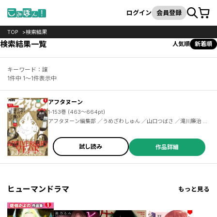
カート
検索
ログイン
会員登録
TOP
検索結果
検索結果一覧
人気順
新着順
キーワード：譲
1件中 1～1件表示中
アフタヌーン
1-153巻 (463～664pt)
アフタヌーン編集部 ／うめざわしゅん ／山口つばさ ／滝川廉治 ／陶延リュウ ／つるまいかだ ／沙村広明 ／小西明日翔 ／ひぐちアサ ／幸村誠 ／岩明均 ／北道正幸 ／ゆうち巳くみ ／市川春子 ／三浦風 ／芝村裕吏 ／キムラダイスケ ／藤島康介 ／真刈信二 ／ＤＯＵＢＬＥ－Ｓ ／椎名うみ ／榎本俊二 ／安彦良和 ／木尾士目 ／川合円 ／珈琲 ／綾辻行人 ／清原絃 ／青木U平 ／よしづきくみち ／鏡ハルカ ／西本英雄 ／カラスヤサトシ ／石黒正数 ／城戸志保 ／田中相 ／皆川亮二 ／ＦｉｏｋＬｅｅ ／陶延リュウ ／泥ノ田犬彦
試し読み
作品詳細
ヒューマンドラマ
もっと見る