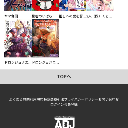
ヤマ台国
秘密のいばら
推しへの愛を誓いますか？～アラサー女子、推しは逃げぬが人生逃げる～
2人（匹）くらし。
ドロンジョさまは転生しても悪役令嬢のままだった
ドロンジョさまは転生しても悪役令嬢のままだった【分冊版】
TOPへ
よくある質問
利用規約
特定商取引法
プライバシーポリシー
お問い合わせ
ログイン
会員登録