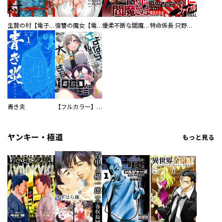
生贄の村【電子単行本版】
復讐の魔女【電子単行本版】
優柔不断な閻魔さま
特命係長 只野仁ファイナル 愛蔵版
青き炎
【フルカラー】さよなら、私の大好きな１０００人のキミ。
ヤンキー・極道
もっと見る