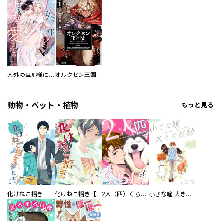
人外の旦那様に娶られ毎晩ナカまで愛される…。アンソロジー
オルクセン王国史
動物・ペット・植物
もっと見る
化けねこ招き
化けねこ招き【描きおろし付合冊版】
2人（匹）くらし。
小さな瞳 大きな鼓動