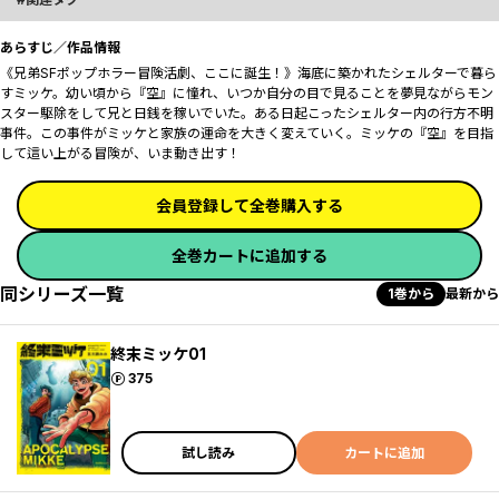
あらすじ／作品情報
《兄弟SFポップホラー冒険活劇、ここに誕生！》海底に築かれたシェルターで暮ら
すミッケ。幼い頃から『空』に憧れ、いつか自分の目で見ることを夢見ながらモン
スター駆除をして兄と日銭を稼いでいた。ある日起こったシェルター内の行方不明
事件――。この事件がミッケと家族の運命を大きく変えていく。ミッケの『空』を目指
して這い上がる冒険が、いま動き出す――！
会員登録して全巻購入する
全巻カートに追加する
同シリーズ一覧
1巻から
最新から
終末ミッケ01
ポイント
375
試し読み
カートに追加