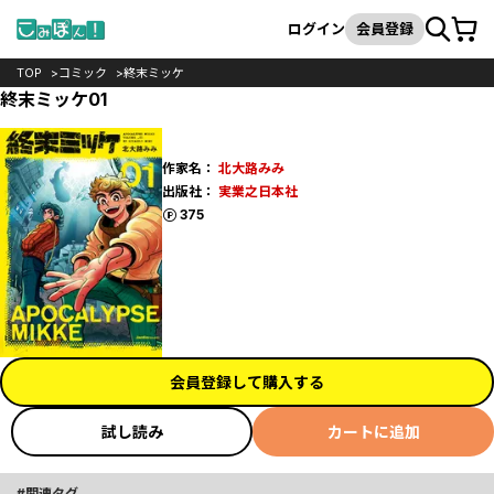
カート
検索
ログイン
会員登録
TOP
コミック
終末ミッケ
終末ミッケ01
作家名：
北大路みみ
出版社：
実業之日本社
ポイント
375
会員登録して購入する
試し読み
カートに追加
関連タグ