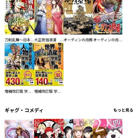
刀剣乱舞～日本号つれづれ酒～
大正夜伽浪漫 －金曜日の花嫁—
オーディンの舟葬
オーディンの舟葬 分冊版
増補改訂版 学研まんが NEW世界の歴史 別巻 人物学習事典
増補改訂版 学研まんが NEW世界の歴史 別巻 世界遺産学習事典
ギャグ・コメディ
もっと見る