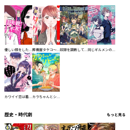
優しい顔をした親友は、夫と不倫して私の家に入り込んできた。
葬儀屋タケコ～あなたの最期、叶えます【電子単行本版】
奴隷を調教してハーレム作る
同じギルメンの声が好き
カワイイ恋は着飾らない
カラちゃんとシトーさんと、 【分冊版】
歴史・時代劇
もっと見る