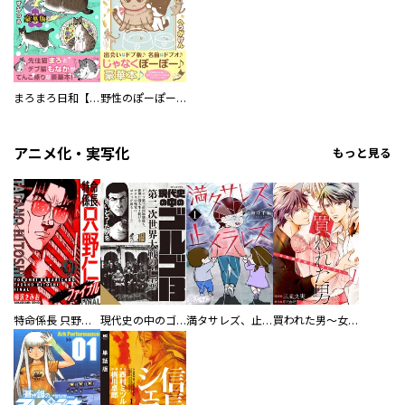
まろまろ日和【豪華版】
野性のぽーぽー【豪華版】
アニメ化・実写化
もっと見る
特命係長 只野仁ファイナル 愛蔵版
現代史の中のゴルゴ13
満タサレズ、止メラレズ
買われた男～女性限定快感セラピスト～【描き下ろしおまけ付き特装版】