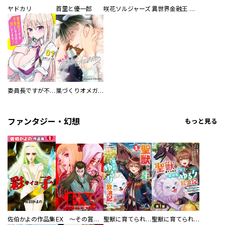
ヤドカリ
首里と優一郎
咲花ソルジャーズ
異世界金融王 ～クローネ・ゴルディオンの覇道～
委員長ですが不良になるほど恋してます！
巣づくりオメガバース
ファンタジー・幻想
もっと見る
佐伯かよの作品集
EX ～その賞金稼ぎは、世界の出口を探す～【単行本版】
聖獣に育てられた少年の異世界ゆるり放浪記～神様からもらったチート魔法で、仲間たちとスローライフを満喫中～
聖獣に育てられた少年の異世界ゆるり放浪記～神様からもらったチート魔法で、仲間たちとスローライフを満喫中～【分冊版】