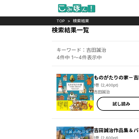
TOP
検索結果
検索結果一覧
キーワード：吉田誠治
4件中 1～4件表示中
ものがたりの家－吉
1巻 (2,400pt)
吉田誠治
試し読み
吉田誠治作品集＆パ
1巻 (2,600pt)