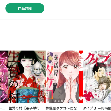
作品詳細
ヒステリック・ハーレム～搾られる男と堕ちる女～【電子単行本版】
生贄の村【電子単行本版】
葬儀屋タケコ～あなたの最期、叶えます【電子単行本版】