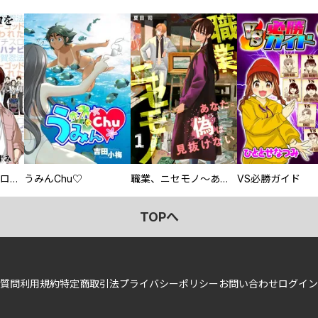
回胴創世記 パチスロを創った男達
うみんChu♡
職業、ニセモノ～あなたに偽は見抜けない【電子単行本版】
VS必勝ガイド
TOPへ
質問
利用規約
特定商取引法
プライバシーポリシー
お問い合わせ
ログイン