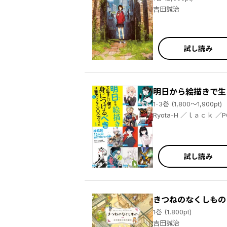
吉田誠治
試し読み
明日から絵描きで生
1-3巻 (1,800～1,900pt)
Ryota-H ／ｌａｃｋ ／POKImari ／ＬＡＭ ／望月けい ／タカヤマトシアキ ／西沢５ミリ ／米山舞 ／PALOW. ／BUNBUN＆abec ／しぐれうい ／
ぽち ／わいっしゅ ／COJIRASELUNCHBOX ／凪白みと ／風間雷太 ／Rii2 ／ｐｏｐｍａｎ３５８０ ／冨士原良 ／山田シロ ／こうましろ ／林けゐ
／吉田誠治 ／青十紅 ／さくしゃ２ ／ななかぐら ／寺田てら ／藤ちょこ ／ときわた ／はむねずこ ／ろるあ ／ヤマコ ／チェリ子 ／恩沢 ／APO+
／COJIRASE LUNCH BO
試し読み
きつねのなくしもの
1巻 (1,800pt)
吉田誠治