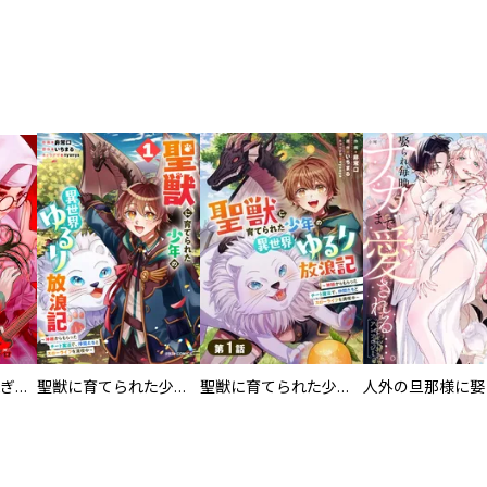
EX ～その賞金稼ぎは、世界の出口を探す～【単行本版】
聖獣に育てられた少年の異世界ゆるり放浪記～神様からもらったチート魔法で、仲間たちとスローライフを満喫中～
聖獣に育てられた少年の異世界ゆるり放浪記～神様からもらったチート魔法で、仲間たちとスローライフを満喫中～【分冊版】