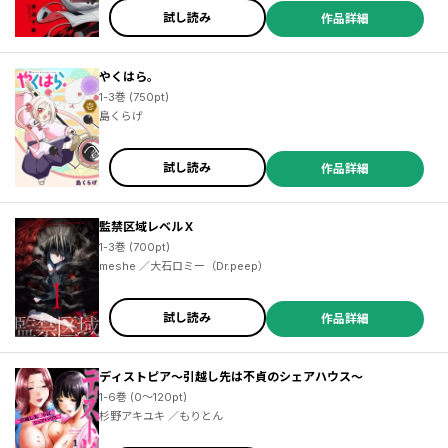
試し読み
作品詳細
やくはら。
1-3巻 (750pt)
島くらげ
試し読み
作品詳細
監禁区域レベルＸ
1-3巻 (700pt)
meshe ／大石ロミー（Dr.peep）
試し読み
作品詳細
ディストピア～引越し先は不貞のシェアハウス～
1-6巻 (0～120pt)
杉野アキユキ ／もりとん