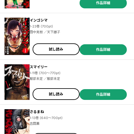
作品詳細
インゴシマ
1-23巻 (700pt)
田中克樹 ／天下雌子
試し読み
作品詳細
スマイリー
1-11巻 (700～770pt)
服部未定 ／服部未定
試し読み
作品詳細
さるまね
1-13巻 (640～700pt)
吉田薫