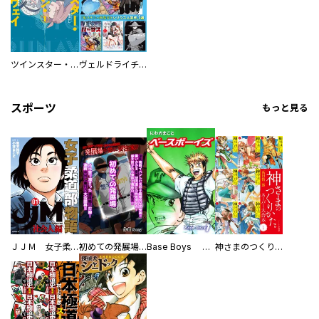
ツインスター・サイクロン・ランナウェイ
ヴェルドライチオシ聖典パック 『転スラ』ミニ画集付き シリウス人気作３選
スポーツ
もっと見る
ＪＪＭ 女子柔道部物語 社会人編
初めての発展場 【白抜き修正版】
Base Boys 新装版
神さまのつくりかた。スーパー大合本