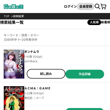
カート
検索
ログイン
会員登録
TOP
検索結果
検索結果一覧
人気順
新着順
キーワード：怪奇・ホラー
3265件中 1～20件表示中
オンナムラ
1-10巻 (120pt)
みや中みえ
試し読み
作品詳細
ＡＣＭＡ：ＧＡＭＥ
1-22巻 (540pt)
恵広史 ／メーブ