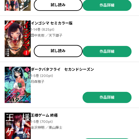
試し読み
作品詳細
インゴシマ セミカラー版
1-14巻 (825pt)
田中克樹 ／天下雌子
試し読み
作品詳細
ダークバタフライ セカンドシーズン
1-5巻 (200pt)
月森雅子
作品詳細
王様ゲーム 終極
1-5巻 (700pt)
金沢伸明 ／栗山廉士