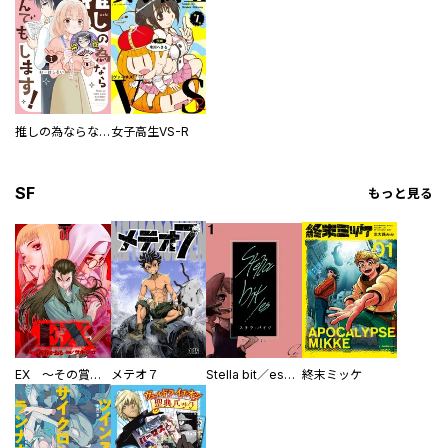
推しの為ならなんでもします！
女子高生VS-R
SF
もっと見る
EX ～その賞金稼ぎは、世界の出口を探す～【単行本版】
メテオ７
Stella bit／es【単話版】
終末ミッケ