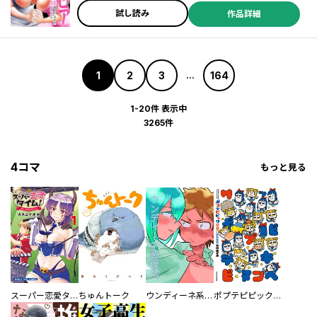
試し読み
作品詳細
1
2
3
164
...
1-20件 表示中
3265件
4コマ
もっと見る
スーパー恋愛タイム！～現場でドＳな彼女は自宅でデレる～
ちゅんトーク
ウンディーネ系彼氏
ポプテピピック SEASON EIGHT