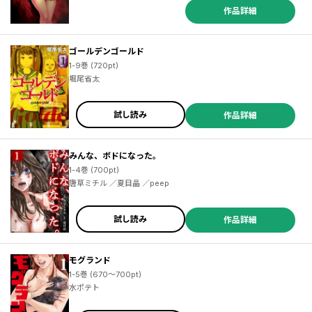
作品詳細
ゴールデンゴールド
1-9巻 (720pt)
堀尾省太
試し読み
作品詳細
みんな、ボドになった。
1-4巻 (700pt)
唐草ミチル ／夏目晶 ／peep
試し読み
作品詳細
モグランド
1-5巻 (670～700pt)
水ポテト