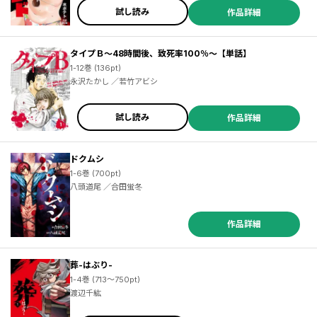
試し読み
作品詳細
タイプＢ～48時間後、致死率100％～【単話】
1-12巻 (136pt)
永沢たかし ／若竹アビシ
試し読み
作品詳細
ドクムシ
1-6巻 (700pt)
八頭道尾 ／合田蛍冬
作品詳細
葬-はぶり-
1-4巻 (713～750pt)
渡辺千紘