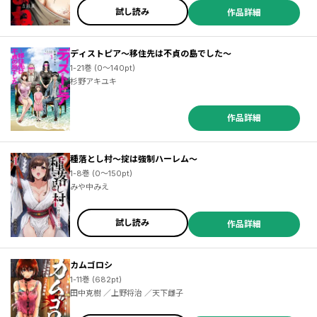
試し読み
作品詳細
ディストピア～移住先は不貞の島でした～
1-21巻 (0～140pt)
杉野アキユキ
作品詳細
種落とし村～掟は強制ハーレム～
1-8巻 (0～150pt)
みや中みえ
試し読み
作品詳細
カムゴロシ
1-11巻 (682pt)
田中克樹 ／上野将治 ／天下雌子