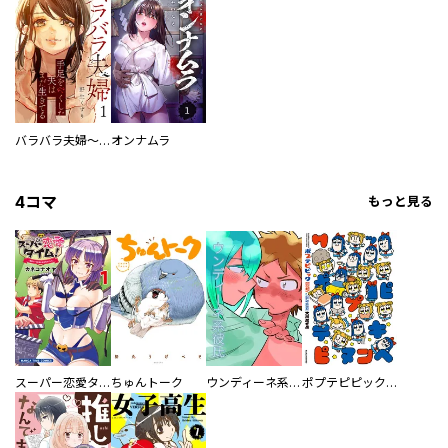
バラバラ夫婦～手足をなくした夫はまだ生きてる
オンナムラ
4コマ
もっと見る
スーパー恋愛タイム！～現場でドＳな彼女は自宅でデレる～
ちゅんトーク
ウンディーネ系彼氏
ポプテピピック SEASON EIGHT