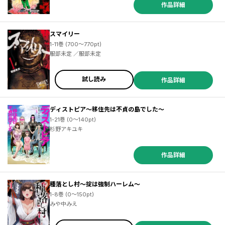
作品詳細
スマイリー
1-11巻 (700～770pt)
服部未定 ／服部未定
試し読み
作品詳細
ディストピア～移住先は不貞の島でした～
1-21巻 (0～140pt)
杉野アキユキ
作品詳細
種落とし村～掟は強制ハーレム～
1-8巻 (0～150pt)
みや中みえ