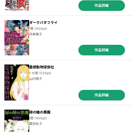
作品詳細
ダークバタフライ
1巻 (400pt)
月森雅子
作品詳細
霊感動物探偵社
1-15巻 (530pt)
山内規子
作品詳細
緑の瞳の悪魔
1巻 (450pt)
葉月秋子