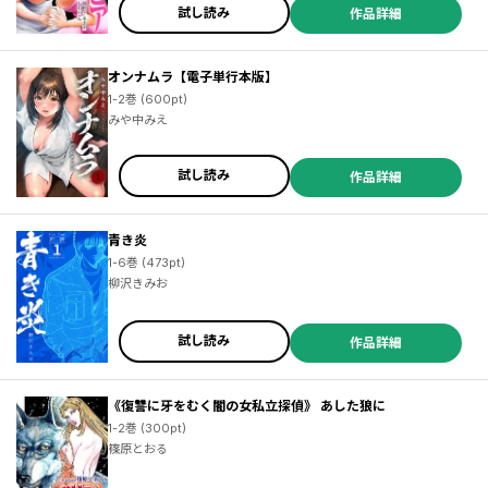
試し読み
作品詳細
オンナムラ【電子単行本版】
1-2巻 (600pt)
みや中みえ
試し読み
作品詳細
青き炎
1-6巻 (473pt)
柳沢きみお
試し読み
作品詳細
《復讐に牙をむく闇の女私立探偵》 あした狼に
1-2巻 (300pt)
篠原とおる