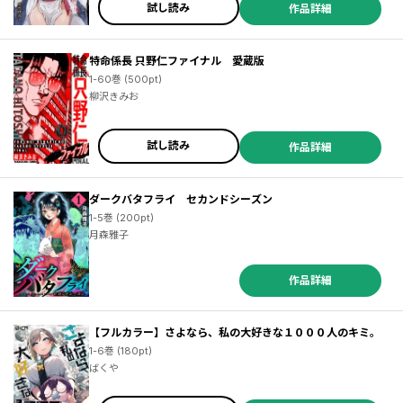
試し読み
作品詳細
特命係長 只野仁ファイナル 愛蔵版
1-60巻 (500pt)
柳沢きみお
試し読み
作品詳細
ダークバタフライ セカンドシーズン
1-5巻 (200pt)
月森雅子
作品詳細
【フルカラー】さよなら、私の大好きな１０００人のキミ。
1-6巻 (180pt)
ばくや