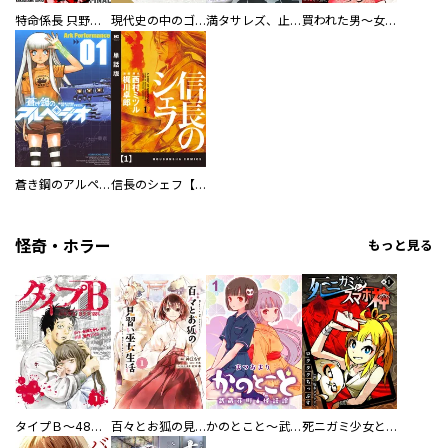
特命係長 只野仁ファイナル 愛蔵版
現代史の中のゴルゴ13
満タサレズ、止メラレズ
買われた男～女性限定快感セラピスト～【描き下ろしおまけ付き特装版】
蒼き鋼のアルペジオ
信長のシェフ【単話版】
怪奇・ホラー
もっと見る
タイプＢ～48時間後、致死率100％～【単話】
百々とお狐の見習い巫女生活【単行本版】
かのとこと～武蔵花町怪話譚～ 【連載版】
死ニガミ少女とスマホ神