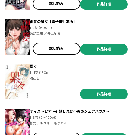
試し読み
作品詳細
復讐の魔女【電子単行本版】
1-2巻 (600pt)
諏訪正宗 ／井上紀良
試し読み
作品詳細
累々
1-11巻 (150pt)
雅亜公
作品詳細
ディストピア～引越し先は不貞のシェアハウス～
1-6巻 (0～120pt)
杉野アキユキ ／もりとん