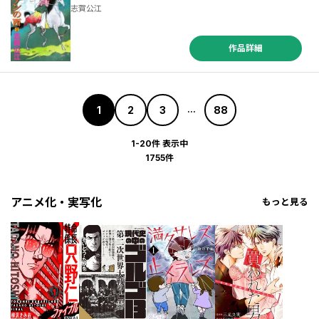
志賀公江
作品詳細
1
2
3
88
...
1-20件 表示中
1755件
アニメ化・実写化
もっと見る