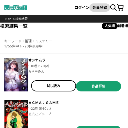
カート
検索
ログイン
会員登録
TOP
検索結果
検索結果一覧
人気順
新着順
キーワード：推理・ミステリー
1755件中 1～20件表示中
オンナムラ
1-10巻 (120pt)
みや中みえ
試し読み
作品詳細
ＡＣＭＡ：ＧＡＭＥ
1-22巻 (540pt)
恵広史 ／メーブ