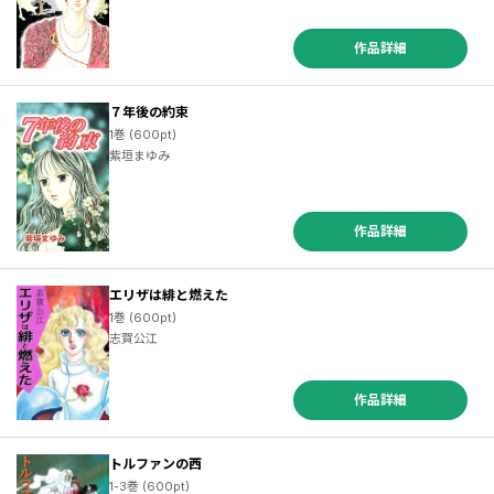
作品詳細
７年後の約束
1巻 (600pt)
紫垣まゆみ
作品詳細
エリザは緋と燃えた
1巻 (600pt)
志賀公江
作品詳細
トルファンの西
1-3巻 (600pt)