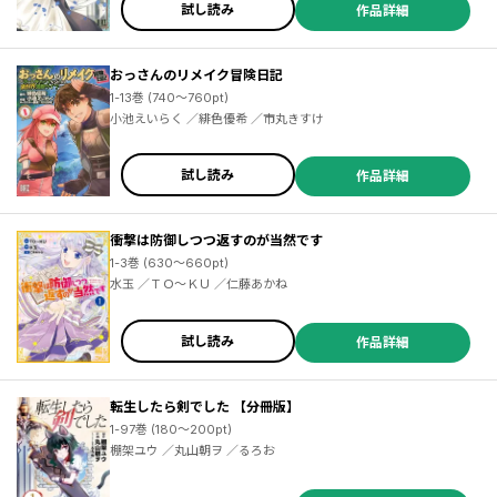
試し読み
作品詳細
おっさんのリメイク冒険日記
1-13巻 (740～760pt)
小池えいらく ／緋色優希 ／市丸きすけ
試し読み
作品詳細
衝撃は防御しつつ返すのが当然です
1-3巻 (630～660pt)
水玉 ／ＴＯ～ＫＵ ／仁藤あかね
試し読み
作品詳細
転生したら剣でした 【分冊版】
1-97巻 (180～200pt)
棚架ユウ ／丸山朝ヲ ／るろお