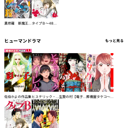
異修羅 新魔王戦争
タイプＢ～48時間後、致死率100％～【単話】
ヒューマンドラマ
もっと見る
佐伯かよの作品集
ヒステリック・ハーレム～搾られる男と堕ちる女～【電子単行本版】
生贄の村【電子単行本版】
葬儀屋タケコ～あなたの最期、叶えます【電子単行本版】