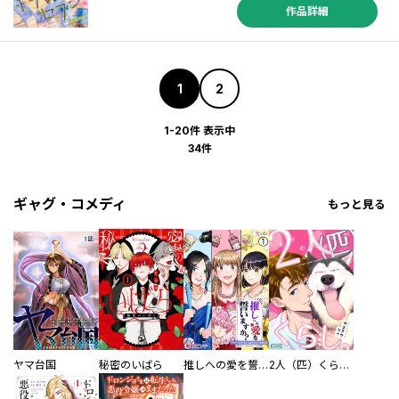
作品詳細
1
2
1-20件 表示中
34件
ギャグ・コメディ
もっと見る
ヤマ台国
秘密のいばら
推しへの愛を誓いますか？～アラサー女子、推しは逃げぬが人生逃げる～
2人（匹）くらし。