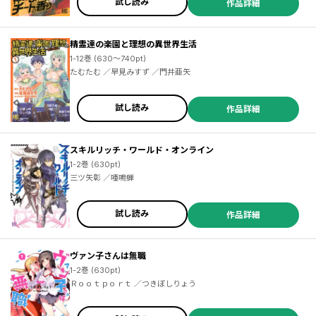
試し読み
作品詳細
精霊達の楽園と理想の異世界生活
1-12巻 (630～740pt)
たむたむ ／早見みすず ／門井亜矢
試し読み
作品詳細
スキルリッチ・ワールド・オンライン
1-2巻 (630pt)
三ツ矢彰 ／唖鳴蝉
試し読み
作品詳細
ヴァン子さんは無職
1-2巻 (630pt)
Ｒｏｏｔｐｏｒｔ ／つきぼしりょう