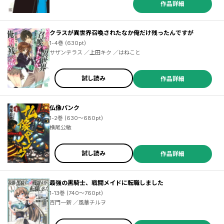
作品詳細
クラスが異世界召喚されたなか俺だけ残ったんですが
1-4巻 (630pt)
サザンテラス ／上田キク ／はねこと
試し読み
作品詳細
仏像パンク
1-2巻 (630～680pt)
横尾公敏
試し読み
作品詳細
最強の黒騎士、戦闘メイドに転職しました
1-13巻 (740～760pt)
百門一新 ／風華チルヲ