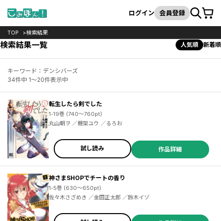
カート
検索
ログイン
会員登録
TOP
検索結果
検索結果一覧
人気順
新着順
キーワード：デンシバーズ
34件中 1～20件表示中
転生したら剣でした
1-19巻 (740～760pt)
丸山朝ヲ ／棚架ユウ ／るろお
試し読み
作品詳細
神さまSHOPでチートの香り
1-5巻 (630～650pt)
佐々木さざめき ／金田正太郎 ／鈴木イゾ