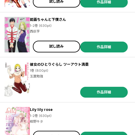
試し読み
作品詳細
能面ちゃんと下僕さん
1-2巻 (630pt)
西荻亨
試し読み
作品詳細
彼女のひとりぐらし ツーアウト満塁
1巻 (800pt)
玉置勉強
作品詳細
Lily lily rose
1-2巻 (630pt)
紺野キタ