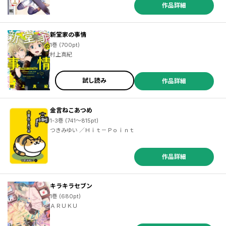
作品詳細
新堂家の事情
1巻 (700pt)
村上真紀
試し読み
作品詳細
金言ねこあつめ
1-3巻 (741～815pt)
つきみゆい ／Ｈｉｔ－Ｐｏｉｎｔ
作品詳細
キラキラセブン
1巻 (680pt)
ＡＲＵＫＵ