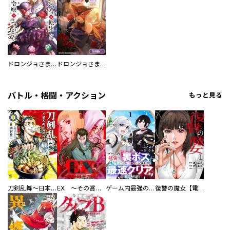
ドロンジョさまは転生しても悪役令嬢のままだった
ドロンジョさまは転生しても悪役令嬢のままだった【分冊版】
バトル・格闘・アクション
もっと見る
刀剣乱舞～日本号つれづれ酒～
EX ～その賞金稼ぎは、世界の出口を探す～【単行本版】
ゲーム内最強の『裏ボス』に転生したので、主人公の代わりに最速クリアを目指します！【電子単行本版】
復讐の魔女【電子単行本版】