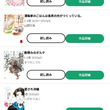
試し読み
作品詳細
澤飯家のごはんは長男の光がつくっている。
1-4巻 (630～650pt)
山田可南
試し読み
作品詳細
骸積みのボルテ
1-3巻 (630pt)
まつだこうた
試し読み
作品詳細
愛され洋輔
1巻 (630pt)
いがわうみこ