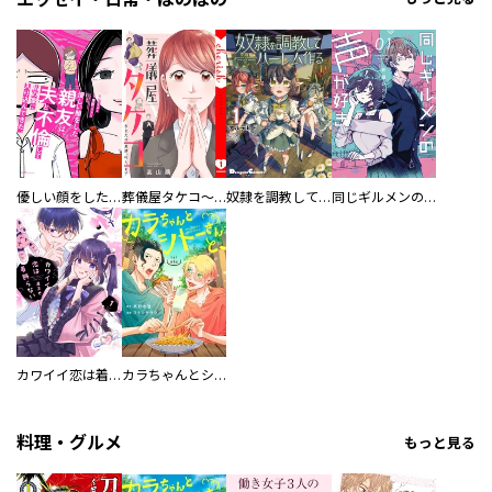
優しい顔をした親友は、夫と不倫して私の家に入り込んできた。
葬儀屋タケコ～あなたの最期、叶えます【電子単行本版】
奴隷を調教してハーレム作る
同じギルメンの声が好き
カワイイ恋は着飾らない
カラちゃんとシトーさんと、 【分冊版】
料理・グルメ
もっと見る