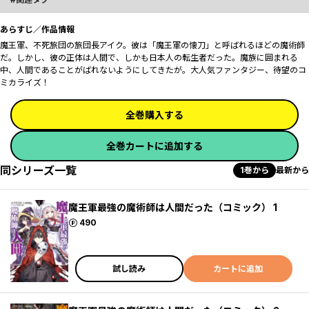
あらすじ／作品情報
魔王軍、不死旅団の旅団長アイク。彼は「魔王軍の懐刀」と呼ばれるほどの魔術師
だ。しかし、彼の正体は人間で、しかも日本人の転生者だった。魔族に囲まれる
中、人間であることがばれないようにしてきたが――。大人気ファンタジー、待望のコ
ミカライズ！
全巻購入する
全巻カートに追加する
同シリーズ一覧
1巻から
最新から
魔王軍最強の魔術師は人間だった（コミック） 1
ポイント
490
試し読み
カートに追加