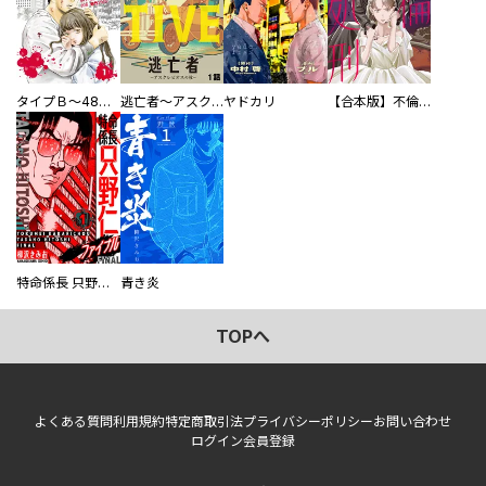
タイプＢ～48時間後、致死率100％～【単話】
逃亡者～アスクレピオスの杖～
ヤドカリ
【合本版】不倫処刑
特命係長 只野仁ファイナル 愛蔵版
青き炎
TOPへ
よくある質問
利用規約
特定商取引法
プライバシーポリシー
お問い合わせ
ログイン
会員登録