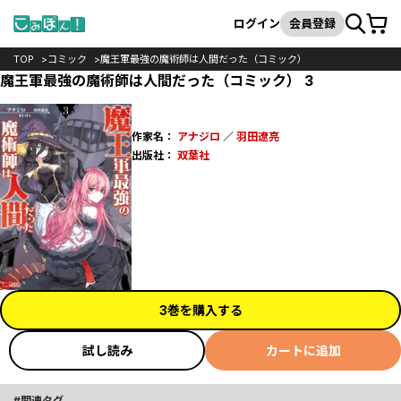
カート
検索
ログイン
会員登録
TOP
コミック
魔王軍最強の魔術師は人間だった（コミック）
魔王軍最強の魔術師は人間だった（コミック） 3
作家名：
アナジロ
／
羽田遼亮
出版社：
双葉社
3巻を購入する
試し読み
カートに追加
関連タグ