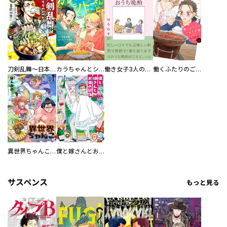
刀剣乱舞～日本号つれづれ酒～
カラちゃんとシトーさんと、 【分冊版】
働き女子3人のおうち晩酌
働くふたりのごほうび飯
異世界ちゃんこ～横綱目前に召喚されたんだが～ 【連載版】
僕と嫁さんとお酒の関係
サスペンス
もっと見る