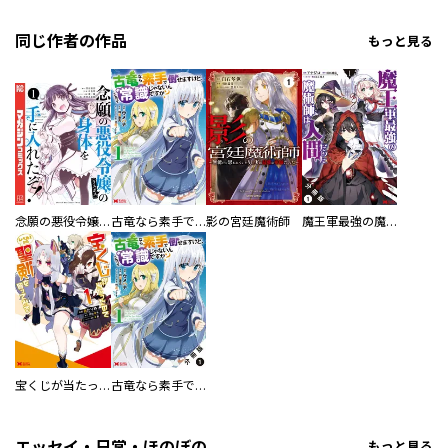
同じ作者の作品
もっと見る
念願の悪役令嬢の身体を手に入れたぞ！
古竜なら素手で倒せますけど、これって常識じゃないんですか？（コミック）
影の宮廷魔術師
魔王軍最強の魔術師は人間だった（コミック） 分冊版
宝くじが当たったのでレベル１から聖剣を買ってみる（コミック）
古竜なら素手で倒せますけど、これって常識じゃないんですか？（コミック） 分冊版
エッセイ・日常・ほのぼの
もっと見る