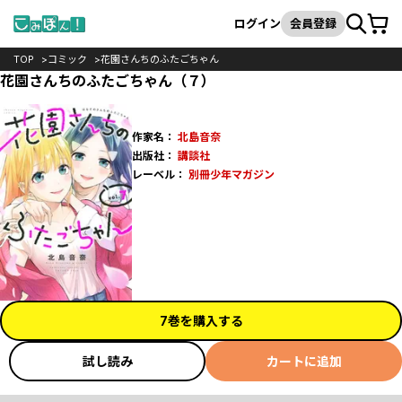
カート
検索
ログイン
会員登録
TOP
コミック
花園さんちのふたごちゃん
花園さんちのふたごちゃん（７）
作家名：
北島音奈
出版社：
講談社
レーベル：
別冊少年マガジン
7巻を購入する
試し読み
カートに追加