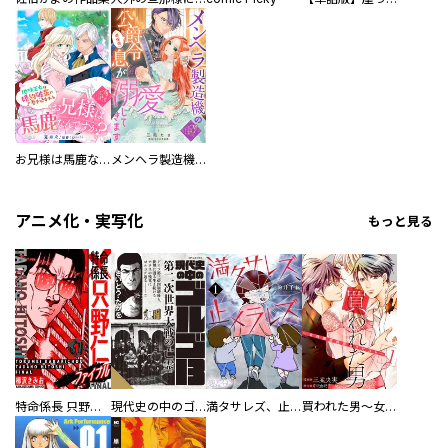
お兄様は馬鹿なんですか？～地味王女は婚約破棄に巻き込まれる～
メンヘラ製造機の公爵令息（過保護）が溺愛してきます
アニメ化・実写化
もっと見る
特命係長 只野仁ファイナル 愛蔵版
現代史の中のゴルゴ13
満タサレズ、止メラレズ
買われた男～女性限定快感セラピスト～【描き下ろしおまけ付き特装版】