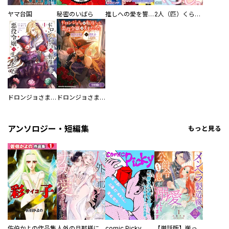
ヤマ台国
秘密のいばら
推しへの愛を誓いますか？～アラサー女子、推しは逃げぬが人生逃げる～
2人（匹）くらし。
ドロンジョさまは転生しても悪役令嬢のままだった
ドロンジョさまは転生しても悪役令嬢のままだった【分冊版】
アンソロジー・短編集
もっと見る
佐伯かよの作品集
人外の旦那様に娶られ毎晩ナカまで愛される…。アンソロジー
comic Picky
【単話版】崖っぷち令嬢ですが、意地と策略で幸せになります！シリーズ