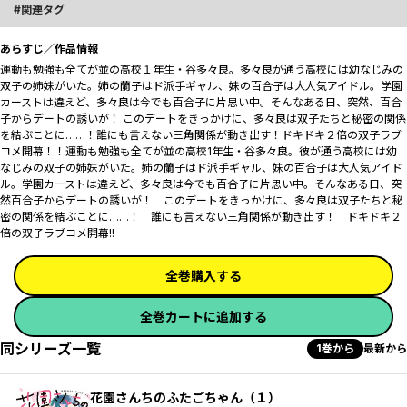
関連タグ
あらすじ／作品情報
運動も勉強も全てが並の高校１年生・谷多々良。多々良が通う高校には幼なじみの
双子の姉妹がいた。姉の蘭子はド派手ギャル、妹の百合子は大人気アイドル。学園
カーストは違えど、多々良は今でも百合子に片思い中。そんなある日、突然、百合
子からデートの誘いが！ このデートをきっかけに、多々良は双子たちと秘密の関係
を結ぶことに……！誰にも言えない三角関係が動き出す！ドキドキ２倍の双子ラブ
コメ開幕！！運動も勉強も全てが並の高校1年生・谷多々良。彼が通う高校には幼
なじみの双子の姉妹がいた。姉の蘭子はド派手ギャル、妹の百合子は大人気アイド
ル。学園カーストは違えど、多々良は今でも百合子に片思い中。そんなある日、突
然百合子からデートの誘いが！ このデートをきっかけに、多々良は双子たちと秘
密の関係を結ぶことに……！ 誰にも言えない三角関係が動き出す！ ドキドキ２
倍の双子ラブコメ開幕!!
全巻購入する
全巻カートに追加する
同シリーズ一覧
1巻から
最新から
花園さんちのふたごちゃん（１）