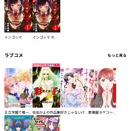
インゴシマ
インゴシマ セミカラー版
ラブコメ
もっと見る
王立学園で唯一魔法が使えない庶民仲間のはずですよね～実は王子様で私を溺愛しているなんて告白はやめてください～
佐伯かよの作品集
好きじゃないけど、抱いてください【電子単行本版／特典おまけ付き】
葬儀屋タケコ～あなたの最期、叶えます【電子単行本版】