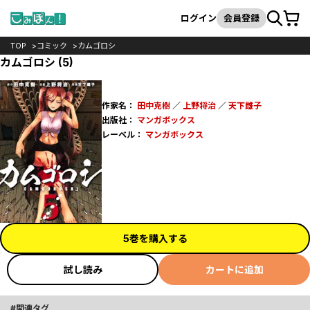
カート
検索
ログイン
会員登録
TOP
コミック
カムゴロシ
カムゴロシ (5)
作家名：
田中克樹
／
上野将治
／
天下雌子
出版社：
マンガボックス
レーベル：
マンガボックス
5巻を購入する
試し読み
カートに追加
関連タグ