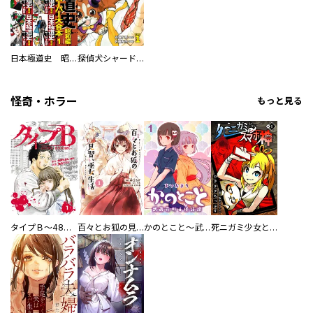
日本極道史 昭和編 スーパー大合本
探偵犬シャードック（新装版）
怪奇・ホラー
もっと見る
タイプＢ～48時間後、致死率100％～【単話】
百々とお狐の見習い巫女生活【単行本版】
かのとこと～武蔵花町怪話譚～ 【連載版】
死ニガミ少女とスマホ神