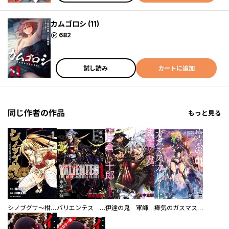
カムゴロシ (11)
ポイント
682
試し読み
カートに追加
同じ作者の作品
もっと見る
シノブグサ～柑子忍形由緒～
バリエンテス 伊達の鬼 片倉小十郎
伊達の鬼 軍師 片倉小十郎
瘴気のガスマスカレイド