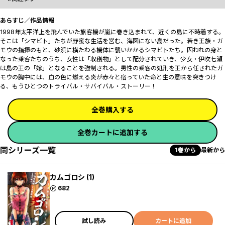
あらすじ／作品情報
1998年――太平洋上を飛んでいた旅客機が嵐に巻き込まれて、近くの島に不時着する。
そこは「シマビト」たちが野蛮な生活を営む、海図にない島だった。若き王族・ガ
モウの指揮のもと、砂浜に横たわる機体に襲いかかるシマビトたち。囚われの身と
なった乗客たちのうち、女性は「収穫物」として配分されていき、少女・伊吹七瀬
は島の王の「嫁」となることを強制される。男性の乗客の処刑を王から任されたガ
モウの胸中には、血の色に燃える炎が赤々と宿っていた――命と生の意味を突きつけ
る、もうひとつのトライバル・サバイバル・ストーリー！
全巻購入する
全巻カートに追加する
同シリーズ一覧
1巻から
最新から
カムゴロシ (1)
ポイント
682
試し読み
カートに追加