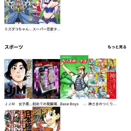
ミズダコちゃんからは逃げられない！
スーパー恋愛タイム！～現場でドＳな彼女は自宅でデレる～
スポーツ
もっと見る
ＪＪＭ 女子柔道部物語 社会人編
初めての発展場 【白抜き修正版】
Base Boys 新装版
神さまのつくりかた。スーパー大合本