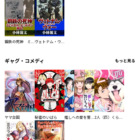
鋼鉄の死神 ミヒャエル・ビットマン戦記
ヴェトナム・ウォー VIETNAM WAR
ギャグ・コメディ
もっと見る
ヤマ台国
秘密のいばら
推しへの愛を誓いますか？～アラサー女子、推しは逃げぬが人生逃げる～
2人（匹）くらし。