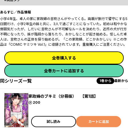
あらすじ／作品情報
小学4年生、卓人の家に家政婦の言吹さんがやってくる。両親が旅行で留守にする5
日間だけ、小学2年生の妹と共に、3人で過ごすことになっていた。初めは和やかな
雰囲気だったが、しだいに言吹さんが不可解なルールを決めたり、近所の犬が行方
不明になったり、妹が階段から落ちたり、おかしなことが起き始める。怪しんだ卓
人は、言吹さんの正体を探り始めるが――。「この家政婦、どこかおかしい」※この作
品は「COMIC ヤミツキ Vol.1」に収録されています。重複購入にご注意ください。
全巻購入する
全巻カートに追加する
同シリーズ一覧
1巻から
最新から
家政婦のブキミ（分冊版） 【第1話】
ポイント
200
試し読み
カートに追加