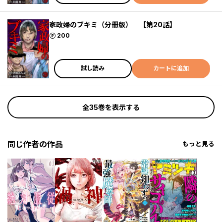
家政婦のブキミ（分冊版） 【第20話】
ポイント
200
試し読み
カートに追加
全35巻を表示する
同じ作者の作品
もっと見る