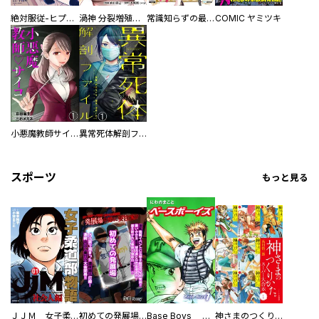
絶対服従-ヒプノシスドロップ-
渦神 分裂増殖人間 分冊版
常識知らずの最強魔導師
COMIC ヤミツキ
小悪魔教師サイコ（分冊版）
異常死体解剖ファイル（分冊版）
スポーツ
もっと見る
ＪＪＭ 女子柔道部物語 社会人編
初めての発展場 【白抜き修正版】
Base Boys 新装版
神さまのつくりかた。スーパー大合本