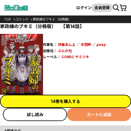
カート
検索
ログイン
会員登録
TOP
コミック
家政婦のブキミ（分冊版）
家政婦のブキミ（分冊版） 【第14話】
作家名：
伊藤あんよ
／
半田畔
／
peep
出版社：
ぶんか社
レーベル：
COMIC ヤミツキ
14巻を購入する
試し読み
カートに追加
関連タグ