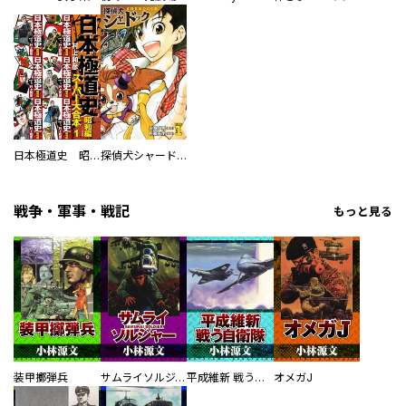
日本極道史 昭和編 スーパー大合本
探偵犬シャードック（新装版）
戦争・軍事・戦記
もっと見る
装甲擲弾兵
サムライソルジャー SAMURAI SOLDIER
平成維新 戦う自衛隊
オメガJ