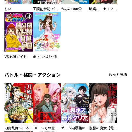
ちぃ
回胴創世記 パチスロを創った男達
うみんChu♡
職業、ニセモノ～あなたに偽は見抜けない【電子単行本版】
VS必勝ガイド
まさしんげ～る
バトル・格闘・アクション
もっと見る
刀剣乱舞～日本号つれづれ酒～
EX ～その賞金稼ぎは、世界の出口を探す～【単行本版】
ゲーム内最強の『裏ボス』に転生したので、主人公の代わりに最速クリアを目指します！【電子単行本版】
復讐の魔女【電子単行本版】