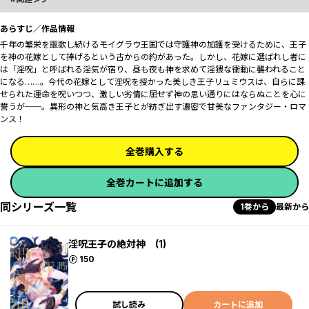
あらすじ／作品情報
千年の繁栄を謳歌し続けるモイグラウ王国では守護神の加護を受けるために、王子
を神の花嫁として捧げるという古からの約があった。しかし、花嫁に選ばれし者に
は「淫呪」と呼ばれる淫気が宿り、昼も夜も神を求めて淫猥な衝動に襲われること
になる……。今代の花嫁として淫呪を授かった美しき王子リュミウスは、自らに課
せられた運命を呪いつつ、激しい劣情に屈せず神の思い通りにはならぬことを心に
誓うが──。異形の神と気高き王子とが紡ぎ出す濃密で甘美なファンタジー・ロマ
ンス！
全巻購入する
全巻カートに追加する
同シリーズ一覧
1巻から
最新から
淫呪王子の絶対神 (1)
ポイント
150
試し読み
カートに追加