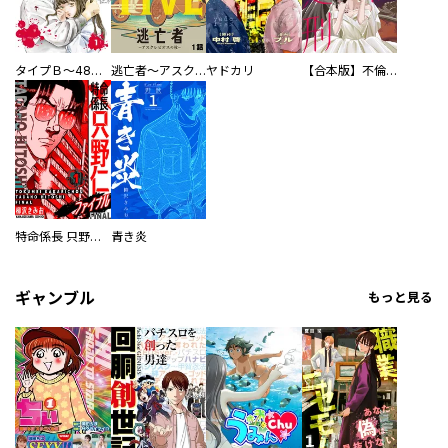
タイプＢ～48時間後、致死率100％～【単話】
逃亡者～アスクレピオスの杖～
ヤドカリ
【合本版】不倫処刑
特命係長 只野仁ファイナル 愛蔵版
青き炎
ギャンブル
もっと見る