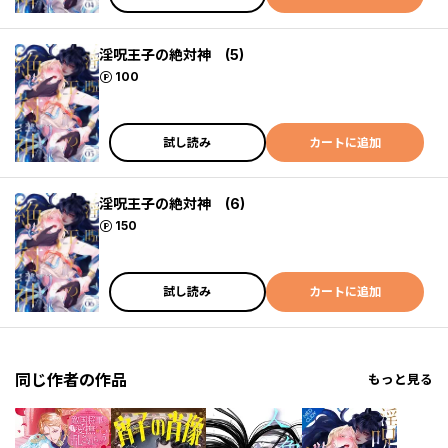
淫呪王子の絶対神 (5)
ポイント
100
試し読み
カートに追加
淫呪王子の絶対神 (6)
ポイント
150
試し読み
カートに追加
同じ作者の作品
もっと見る