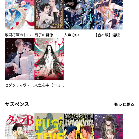
敵国将軍の甘い愛撫に身も心も乱されちゃうアンソロジー ～これ以上、キモチよくさせないで～
宵子の肖像
人魚心中
【合本版】淫呪王子の絶対神
セダクティヴ・ルック
人魚心中【コミックス版】
サスペンス
もっと見る