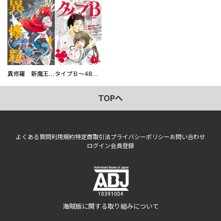
異修羅 新魔王戦争
タイプＢ～48時間後、致死率100％～【単話】
TOPへ
よくある質問
利用規約
特定商取引法
プライバシーポリシー
お問い合わせ
ログイン
会員登録
海賊版に関する取り組みについて