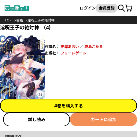
カート
検索
ログイン
会員登録
TOP
書籍
淫呪王子の絶対神
淫呪王子の絶対神 (4)
作家名：
天岸あおい
／
鹿島こたる
出版社：
フリードゲート
4巻を購入する
試し読み
カートに追加
関連タグ