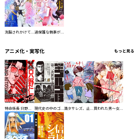
洗脳されかけていた悪役令嬢ですが家出を決意しました。【電子単行本版／特典おまけ付き】
過保護な執事が私の婚活を邪魔してきます！ 分冊版
アニメ化・実写化
もっと見る
特命係長 只野仁ファイナル 愛蔵版
現代史の中のゴルゴ13
満タサレズ、止メラレズ
買われた男～女性限定快感セラピスト～【描き下ろしおまけ付き特装版】