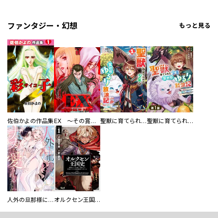
ファンタジー・幻想
もっと見る
佐伯かよの作品集
EX ～その賞金稼ぎは、世界の出口を探す～【単行本版】
聖獣に育てられた少年の異世界ゆるり放浪記～神様からもらったチート魔法で、仲間たちとスローライフを満喫中～
聖獣に育てられた少年の異世界ゆるり放浪記～神様からもらったチート魔法で、仲間たちとスローライフを満喫中～【分冊版】
人外の旦那様に娶られ毎晩ナカまで愛される…。アンソロジー
オルクセン王国史