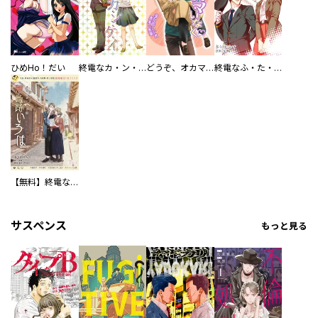
ひめHo！だい
終電なカ・ン・ケ・イ
どうぞ、オカマいなく
終電なふ・た・り
【無料】終電なふ・た・り 旅 ～飛鳥路いろは～
サスペンス
もっと見る