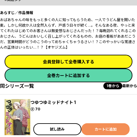
あらすじ／作品情報
おばあちゃんの味をもっと多くの人に知ってもらうため、一人でうどん屋を開いた
麦。しかし何故か人は全然入らず、戸惑う日々が続く…。そんなある夜、やっと来
てくれたはじめてのお客さんは無愛想なおじさんだった！？毎晩訪れてくれるこの
おじさん、うどんはおいしく召し上がってくれるものの、お店の看板がああだこう
だ、営業時間がどうのこうのってめちゃくちゃうるさい！？このやっかいな常連さ
んの正体はいったい…！？【オヤジズム】
会員登録して全巻購入する
全巻カートに追加する
同シリーズ一覧
1巻から
最新から
つゆつゆミッドナイト 1
ポイント
70
試し読み
カートに追加