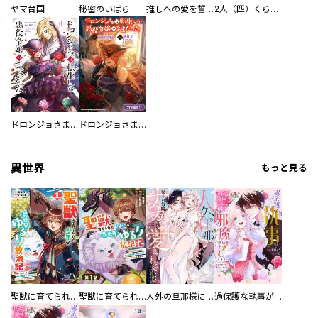
ヤマ台国
秘密のいばら
推しへの愛を誓いますか？～アラサー女子、推しは逃げぬが人生逃げる～
2人（匹）くらし。
ドロンジョさまは転生しても悪役令嬢のままだった
ドロンジョさまは転生しても悪役令嬢のままだった【分冊版】
異世界
もっと見る
聖獣に育てられた少年の異世界ゆるり放浪記～神様からもらったチート魔法で、仲間たちとスローライフを満喫中～
聖獣に育てられた少年の異世界ゆるり放浪記～神様からもらったチート魔法で、仲間たちとスローライフを満喫中～【分冊版】
人外の旦那様に娶られ毎晩ナカまで愛される…。アンソロジー
過保護な執事が私の婚活を邪魔してきます！ 分冊版