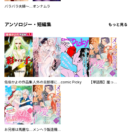
バラバラ夫婦～手足をなくした夫はまだ生きてる
オンナムラ
アンソロジー・短編集
もっと見る
佐伯かよの作品集
人外の旦那様に娶られ毎晩ナカまで愛される…。アンソロジー
comic Picky
【単話版】崖っぷち令嬢ですが、意地と策略で幸せになります！シリーズ
お兄様は馬鹿なんですか？～地味王女は婚約破棄に巻き込まれる～
メンヘラ製造機の公爵令息（過保護）が溺愛してきます