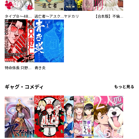
タイプＢ～48時間後、致死率100％～【単話】
逃亡者～アスクレピオスの杖～
ヤドカリ
【合本版】不倫処刑
特命係長 只野仁ファイナル 愛蔵版
青き炎
ギャグ・コメディ
もっと見る