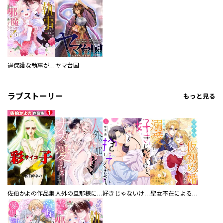
過保護な執事が私の婚活を邪魔してきます！
ヤマ台国
ラブストーリー
もっと見る
佐伯かよの作品集
人外の旦那様に娶られ毎晩ナカまで愛される…。アンソロジー
好きじゃないけど、抱いてください【電子単行本版／特典おまけ付き】
聖女不在による仮初め婚なのに、不器用な王太子に溺愛されています【電子単行本版／特典おまけ付き】