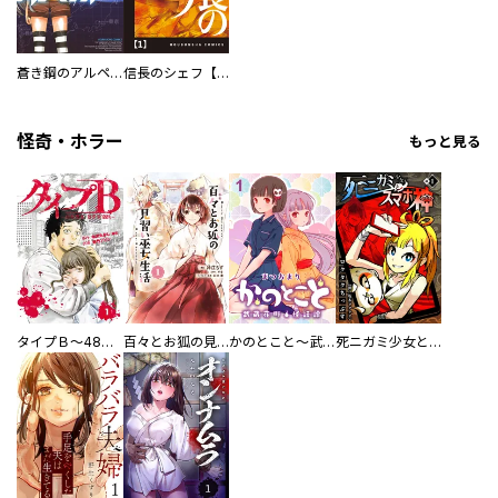
蒼き鋼のアルペジオ
信長のシェフ【単話版】
怪奇・ホラー
もっと見る
タイプＢ～48時間後、致死率100％～【単話】
百々とお狐の見習い巫女生活【単行本版】
かのとこと～武蔵花町怪話譚～ 【連載版】
死ニガミ少女とスマホ神