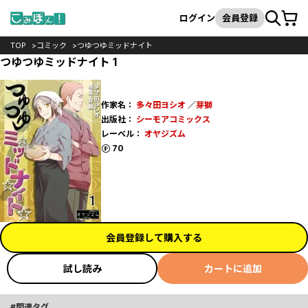
カート
検索
ログイン
会員登録
TOP
コミック
つゆつゆミッドナイト
つゆつゆミッドナイト 1
作家名：
多々田ヨシオ
／
芽獅
出版社：
シーモアコミックス
レーベル：
オヤジズム
ポイント
70
会員登録して購入する
試し読み
カートに追加
関連タグ