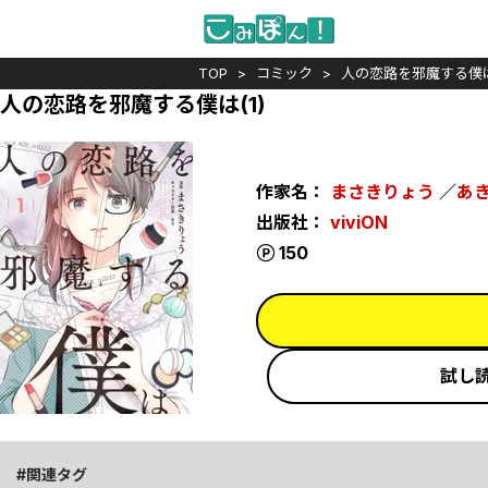
TOP
コミック
人の恋路を邪魔する僕
人の恋路を邪魔する僕は(1)
作家名：
まさきりょう
／
あ
出版社：
viviON
ポイント
150
試し
関連タグ