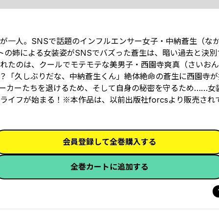
が一人。SNSで話題のインフルエンサー女子・中納蒼生（な
トの姉による女装姿がSNSでバズった蒼生は、暗い過去と決別
れたのは、クールでモテモテな美男子・西園寺爽真（さいおん
？「久しぶりだな、中納蒼生くん」絶体絶命の蒼生に西園寺が
ストーカーたちを退けるため、そして自身の秘密を守るため……女
イフが始まる！※本作品は、以前出版社forcsより販売され
会員登録して全巻購入する
全巻カートに追加する