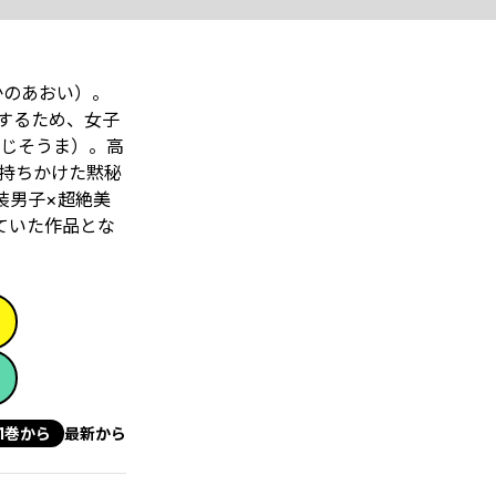
かのあおい）。
するため、女子
じそうま）。高
持ちかけた黙秘
装男子×超絶美
ていた作品とな
1巻から
最新から