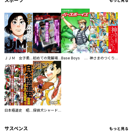
スポーツ
もっと見る
ＪＪＭ 女子柔道部物語 社会人編
初めての発展場 【白抜き修正版】
Base Boys 新装版
神さまのつくりかた。スーパー大合本
日本極道史 昭和編 スーパー大合本
探偵犬シャードック（新装版）
サスペンス
もっと見る