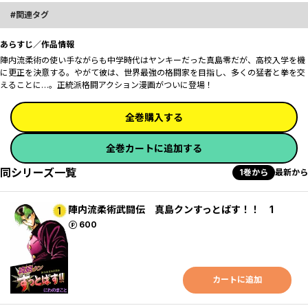
関連タグ
あらすじ／作品情報
陣内流柔術の使い手ながらも中学時代はヤンキーだった真島零だが、高校入学を機
に更正を決意する。やがて彼は、世界最強の格闘家を目指し、多くの猛者と拳を交
えることに…。正統派格闘アクション漫画がついに登場！
全巻購入する
全巻カートに追加する
同シリーズ一覧
1巻から
最新から
陣内流柔術武闘伝 真島クンすっとばす！！ 1
ポイント
600
カートに追加