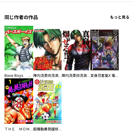
同じ作者の作品
もっと見る
Base Boys 新装版
陣内流柔術流浪伝 真島、爆ぜる！！
陣内流柔術流浪伝 真島、爆ぜる！！
変身忍者嵐X 電子版
ＴＨＥ ＭＯＭＯＴＡＲＯＨ
超機動暴発蹴球野郎 リベロの武田