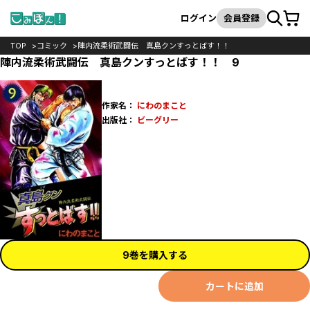
カート
検索
ログイン
会員登録
TOP
コミック
陣内流柔術武闘伝 真島クンすっとばす！！
陣内流柔術武闘伝 真島クンすっとばす！！ 9
作家名：
にわのまこと
出版社：
ビーグリー
9巻を購入する
カートに追加