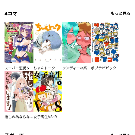
4コマ
もっと見る
スーパー恋愛タイム！～現場でドＳな彼女は自宅でデレる～
ちゅんトーク
ウンディーネ系彼氏
ポプテピピック SEASON EIGHT
推しの為ならなんでもします！
女子高生VS-R