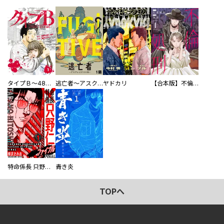
タイプＢ～48時間後、致死率100％～【単話】
逃亡者～アスクレピオスの杖～
ヤドカリ
【合本版】不倫処刑
特命係長 只野仁ファイナル 愛蔵版
青き炎
TOPへ