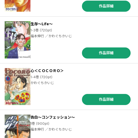
作品詳細
／ヨンチャン ／佐原実波 ／足立金太郎 ／ＮＩＣＯＭＩＣＨＩＨＩＲＯ ／岩瀬博太郎 ／宮川サトシ ／後藤慶介 ／中島三千恒 ／白土晴一 ／楠本寛樹 ／後藤悠太 ／東直輝 ／清水栄一×下口智裕 ／窓おさむ ／たむらあやこ ／平沢ゆうな ／池波正太郎 ／山田芳裕 ／みうらみと ／原田尚 ／日暮キノコ ／タナカカツキ ／桃山アカネ ／ぱらり ／石川聖 ／目黒川うな ／ヨンチャン ／有賀リエ ／朱戸アオ ／竹内佐千子 ／矢部太郎 ／山根甲 ／かみやたかひろ ／秋元康 ／後藤慶介 ／竜田一人 ／山本中学 ／石山ほろ ／押切蓮介 ／蛇蔵
生存～Life～
1-3巻 (720pt)
福本伸行 ／かわぐちかいじ
作品詳細
心＜ＣＯＣＯＲＯ＞
1-4巻 (720pt)
かわぐちかいじ
作品詳細
告白～コンフェッション～
1巻 (900pt)
福本伸行 ／かわぐちかいじ