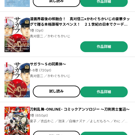
試し読み
作品詳細
漫画界最後の核融合！ 真刈信二×かわぐちかいじの豪華タッ
グで贈る本格諜報サスペンス！ ２１世紀の日本でクーデタ
ーが！！【サガラ～Ｓの同素体～ 試し読みファイル】
1巻 (0pt)
真刈信二 ／かわぐちかいじ
作品詳細
サガラ～Ｓの同素体～
1-8巻 (720pt)
真刈信二 ／かわぐちかいじ
試し読み
作品詳細
刀剣乱舞-ONLINE- コミックアンソロジー ～刀剣男士奮迅～
1巻 (650pt)
夏子 ／衣丘わこ ／泡沫 ／白梅ナズナ ／よしだもろへ ／わに ／ア
メノ ／浦稀えんや ／おの秋人 ／桂イチホ ／喜来ユウ ／白石琴似
／鈴華 ／永緒ウカ ／ヒメユリ ／冬木 ／望月和臣 ／ももせ ／森川