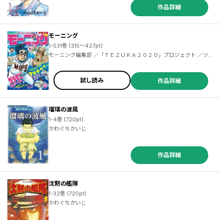
作品詳細
モーニング
1-531巻 (315～427pt)
モーニング編集部 ／「ＴＥＺＵＫＡ２０２０」プロジェクト ／ツジトモ ／綱本将也 ／森高夕次 ／足立金太郎 ／鈴ノ木ユウ ／泰三子 ／鈴木コイチ ／小山宙哉 ／飛田漱 ／田素弘 ／池井戸潤 ／フジモトシゲキ ／津覇圭一 ／真刈信二 ／かわぐちかいじ ／山田芳裕 ／よしながふみ ／カルロ・ゼン ／石田点 ／山村東 ／なきぼくろ ／亜樹直 ／オキモト・シュウ ／とりのなん子 ／山田金鉄 ／田島隆 ／東風孝広 ／染谷みのる ／秋月りす ／家田明歩 ／あらゐけいいち ／たかぎ七彦 ／アダチケイジ ／仔鹿リナ ／東元俊哉 ／福田泰宏 ／三原和人 ／岡田卓也
試し読み
作品詳細
瑠璃の波風
1-4巻 (720pt)
かわぐちかいじ
作品詳細
沈黙の艦隊
1-32巻 (720pt)
かわぐちかいじ