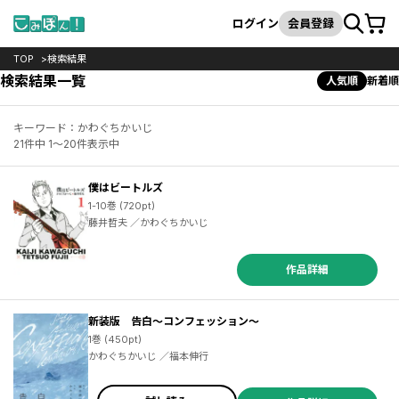
カート
検索
ログイン
会員登録
TOP
検索結果
検索結果一覧
人気順
新着順
キーワード：かわぐちかいじ
21件中 1～20件表示中
僕はビートルズ
1-10巻 (720pt)
藤井哲夫 ／かわぐちかいじ
作品詳細
新装版 告白～コンフェッション～
1巻 (450pt)
かわぐちかいじ ／福本伸行