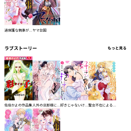
過保護な執事が私の婚活を邪魔してきます！
ヤマ台国
ラブストーリー
もっと見る
佐伯かよの作品集
人外の旦那様に娶られ毎晩ナカまで愛される…。アンソロジー
好きじゃないけど、抱いてください【電子単行本版／特典おまけ付き】
聖女不在による仮初め婚なのに、不器用な王太子に溺愛されています【電子単行本版／特典おまけ付き】