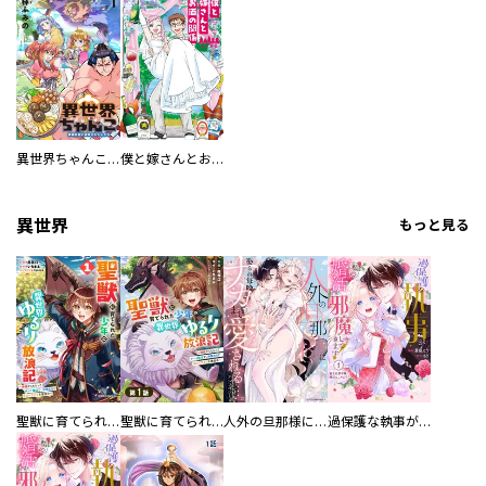
異世界ちゃんこ～横綱目前に召喚されたんだが～ 【連載版】
僕と嫁さんとお酒の関係
異世界
もっと見る
聖獣に育てられた少年の異世界ゆるり放浪記～神様からもらったチート魔法で、仲間たちとスローライフを満喫中～
聖獣に育てられた少年の異世界ゆるり放浪記～神様からもらったチート魔法で、仲間たちとスローライフを満喫中～【分冊版】
人外の旦那様に娶られ毎晩ナカまで愛される…。アンソロジー
過保護な執事が私の婚活を邪魔してきます！ 分冊版