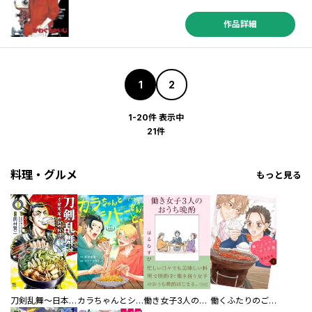
／原基晶 ／乙川灯 ／宮川サトシ ／後谷戸隆 ／楽人 ／新井英樹 ／坂上暁仁 ／ウラモトユウコ ／福田宏 ／佐藤啓 ／わたせせいぞう ／入江喜和 ／魔夜峰央 ／多田由美 ／中川いさみ ／タコあし ／二世 ／すぎむらしんいち ／とよのの麟 ／山吹 ／佐々木夏行 ／Ｂｏｉｃｈｉ ／PEACH-PIT ／振子やくも ／西田荘 ／蛇蔵＆鈴木ツタ ／チョーヒカル ／結先うみ ／大槻純平 ／有永イネ ／フジモトシゲキ ／黒豆はる ／鈴木コイチ ／鈴鹿久美子 ／トミムラコタ ／みよまちこ ／丘倉忠明 ／衿沢世衣子 ／堀内厚徳 ／渡邉翔太郎
作品詳細
1
2
1-20件 表示中
21件
料理・グルメ
もっと見る
刀剣乱舞～日本号つれづれ酒～
カラちゃんとシトーさんと、 【分冊版】
働き女子3人のおうち晩酌
働くふたりのごほうび飯