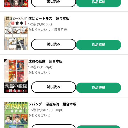
侑 ／渡空燕丸 ／かわぐちかいじ
試し読み
作品詳細
僕はビートルズ 超合本版
1-2巻 (3,600pt)
かわぐちかいじ ／藤井哲夫
試し読み
作品詳細
沈黙の艦隊 超合本版
1-8巻 (2,880pt)
かわぐちかいじ
試し読み
作品詳細
ジパング 深蒼海流 超合本版
1-5巻 (2,160～3,600pt)
かわぐちかいじ