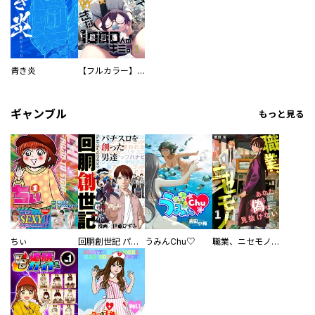
青き炎
【フルカラー】さよなら、私の大好きな１０００人のキミ。
ギャンブル
もっと見る
ちぃ
回胴創世記 パチスロを創った男達
うみんChu♡
職業、ニセモノ～あなたに偽は見抜けない【電子単行本版】