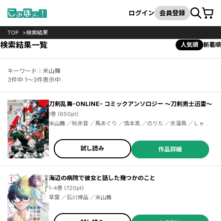
カート
検索
ログイン
会員登録
TOP
検索結果
検索結果一覧
人気順
新着順
キーワード：米山舞
3件中 1～3件表示中
刀剣乱舞-ONLINE- コミックアンソロジー ～刀剣男士迅雷～
1巻 (650pt)
米山舞 ／秋赤音 ／馬あぐり ／慎本真 ／のりた ／水溜鳥 ／ＬｅＫ
Ｉ ／桂イチホ ／かぼたろ ／鈴華 ／泥川恵 ／永緒ウカ ／冬木 ／無
糖党 ／望月和臣 ／ももせ ／森川侑 ／わに ／わらなべ ／さとうふ
みや ／関末
試し読み
作品詳細
海辺の病院で彼女と話した幾つかのこと
1-4巻 (720pt)
草葉 ／石川博品 ／米山舞