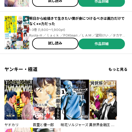
試し読み
作品詳細
明日から絵描きで生きたい僕が身につけるべきは画力だけで
なく××力だった
1-3巻 (1,800～1,900pt)
Ryota-H ／ｌａｃｋ ／POKImari ／ＬＡＭ ／望月けい ／タカヤマ
トシアキ ／西沢５ミリ ／米山舞 ／PALOW. ／BUNBUN＆abec ／
試し読み
作品詳細
しぐれうい ／ぽち ／わいっしゅ ／COJIRASELUNCHBOX ／凪白
みと ／風間雷太 ／Rii2 ／ｐｏｐｍａｎ３５８０ ／冨士原良 ／山田
シロ ／こうましろ ／林けゐ ／吉田誠治 ／青十紅 ／さくしゃ２ ／
ななかぐら ／寺田てら ／藤ちょこ ／ときわた ／はむねずこ ／ろる
あ ／ヤマコ ／チェリ子 ／恩沢 ／APO+ ／COJIRASE LUNCH
BOX
ヤンキー・極道
もっと見る
ヤドカリ
首里と優一郎
咲花ソルジャーズ
異世界金融王 ～クローネ・ゴルディオンの覇道～