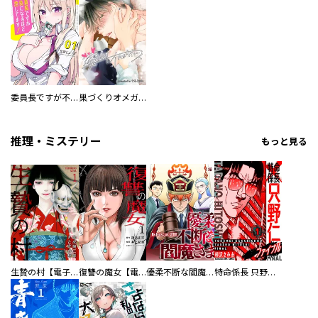
委員長ですが不良になるほど恋してます！
巣づくりオメガバース
推理・ミステリー
もっと見る
生贄の村【電子単行本版】
復讐の魔女【電子単行本版】
優柔不断な閻魔さま
特命係長 只野仁ファイナル 愛蔵版