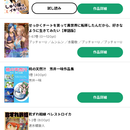
試し読み
作品詳細
せっかくチートを貰って異世界に転移したんだから、好きな
ように生きてみたい【単話版】
1-67巻 (0～120pt)
ブッチャーU ／ムンムン ／水龍敬 ／ブッチャーU ／ブッチャーU
作品詳細
桃の天然汁 芳井一味作品集
1巻 (400pt)
芳井一味
作品詳細
靴ずれ戦線 ペレストロイカ
1-2巻 (800pt)
速水螺旋人