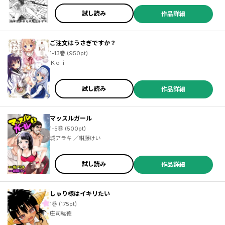
試し読み
作品詳細
ご注文はうさぎですか？
1-13巻 (950pt)
Ｋｏｉ
試し読み
作品詳細
マッスルガール
1-5巻 (500pt)
城アラキ ／紺藤けい
試し読み
作品詳細
しゅり様はイキリたい
1巻 (175pt)
庄司紘徳