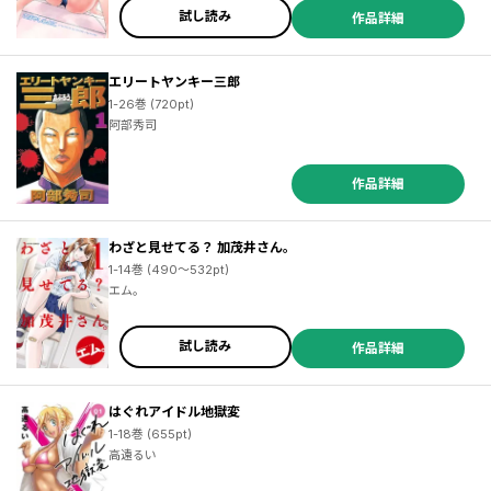
試し読み
作品詳細
エリートヤンキー三郎
1-26巻 (720pt)
阿部秀司
作品詳細
わざと見せてる？ 加茂井さん。
1-14巻 (490～532pt)
エム。
試し読み
作品詳細
はぐれアイドル地獄変
1-18巻 (655pt)
高遠るい