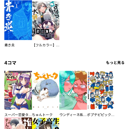
青き炎
【フルカラー】さよなら、私の大好きな１０００人のキミ。
4コマ
もっと見る
スーパー恋愛タイム！～現場でドＳな彼女は自宅でデレる～
ちゅんトーク
ウンディーネ系彼氏
ポプテピピック SEASON EIGHT