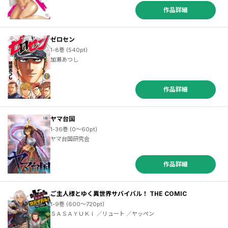
作品詳細
ゼロセン
1-8巻 (540pt)
加瀬あつし
作品詳細
ヤマ台国
1-36巻 (0～60pt)
ヤマ台国研究会
作品詳細
ご主人様とゆく異世界サバイバル！ THE COMIC
1-9巻 (600～720pt)
ＳＡＳＡＹＵＫｉ ／リュート ／ヤッペン