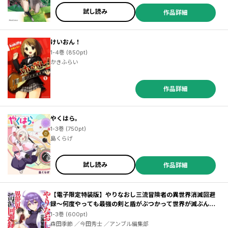
試し読み
作品詳細
けいおん！
1-4巻 (850pt)
かきふらい
作品詳細
やくはら。
1-3巻 (750pt)
島くらげ
試し読み
作品詳細
【電子限定特装版】やりなおし三流冒険者の異世界消滅回避
録～何度やっても最強の剣と盾がぶつかって世界が滅ぶんだ
が？～
1-3巻 (600pt)
森田季節 ／今田秀士 ／アンブル編集部