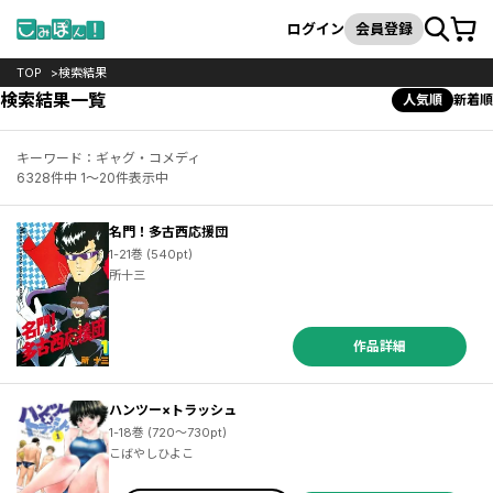
カート
検索
ログイン
会員登録
TOP
検索結果
検索結果一覧
人気順
新着順
キーワード：ギャグ・コメディ
6328件中 1～20件表示中
名門！多古西応援団
1-21巻 (540pt)
所十三
作品詳細
ハンツー×トラッシュ
1-18巻 (720～730pt)
こばやしひよこ