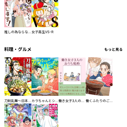
推しの為ならなんでもします！
女子高生VS-R
料理・グルメ
もっと見る
刀剣乱舞～日本号つれづれ酒～
カラちゃんとシトーさんと、 【分冊版】
働き女子3人のおうち晩酌
働くふたりのごほうび飯