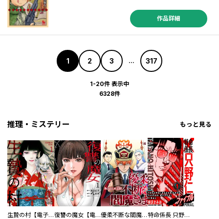
作品詳細
1
2
3
317
...
1-20件 表示中
6328件
推理・ミステリー
もっと見る
生贄の村【電子単行本版】
復讐の魔女【電子単行本版】
優柔不断な閻魔さま
特命係長 只野仁ファイナル 愛蔵版