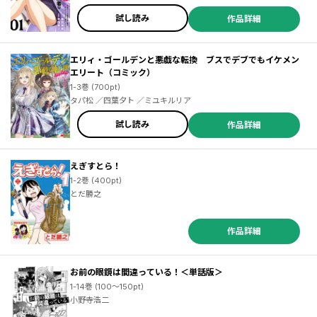
試し読み
作品詳細
エリィ・ゴールデンと悪戯な転換 ブスでデブでもイケメン
エリート（コミック）
1-3巻 (700pt)
タパ松 ／四葉夕ト ／ミユキルリア
試し読み
作品詳細
えぎすとら！
1-2巻 (400pt)
とだ勝之
作品詳細
お前の眼鏡は間違っている！＜単話版＞
1-14巻 (100～150pt)
小野寺浩二