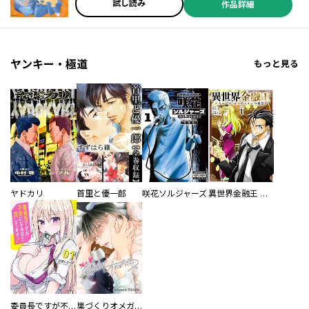
試し読み
作品詳細
ヤンキー・極道
もっと見る
ヤドカリ
首里と優一郎
咲花ソルジャーズ
異世界金融王 ～クローネ・ゴルディオンの覇道～
委員長ですが不良になるほど恋してます！
巣づくりオメガバース