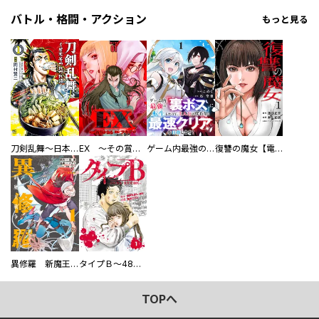
バトル・格闘・アクション
もっと見る
刀剣乱舞～日本号つれづれ酒～
EX ～その賞金稼ぎは、世界の出口を探す～【単行本版】
ゲーム内最強の『裏ボス』に転生したので、主人公の代わりに最速クリアを目指します！【電子単行本版】
復讐の魔女【電子単行本版】
異修羅 新魔王戦争
タイプＢ～48時間後、致死率100％～【単話】
TOPへ