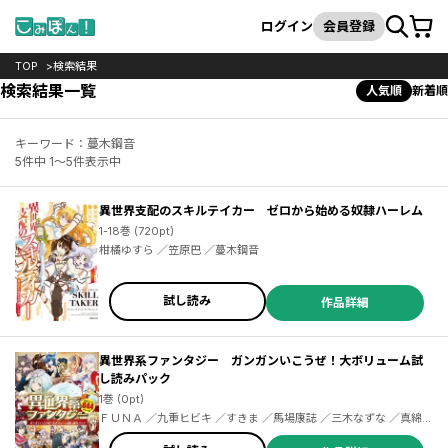
カート
検索
ログイン
会員登録
TOP
検索結果
検索結果一覧
人気順
新着順
キーワード：蔓木鋼音
5件中 1～5件表示中
異世界支配のスキルテイカー ゼロから始める奴隷ハーレム
1-18巻 (720pt)
柑橘ゆすら ／笠原巴 ／蔓木鋼音
試し読み
作品詳細
異世界系ファンタジー ガンガンいこうぜ！大ボリューム試
し読みパック
1巻 (0pt)
ＦＵＮＡ ／九重ヒビキ ／すきま ／馬場康誌 ／三木なずな ／真綿
／すばち ／柑橘ゆすら ／笠原巴 ／蔓木鋼音 ／むらさきゆきや ／福