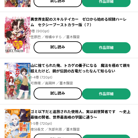
田直叶 ／鶴崎貴大 ／マツモトケンゴ ／あまうい白一 ／こねこねこ
試し読み
作品詳細
／卵の黄身 ／ブロッコリーライオン ／秋風緋色 ／ｓｉｍｅ ／伏瀬
／柴 ／みっつばー ／川上泰樹 ／モトエ恵介 ／東西 ／海月れおな
／ぱらボら ／サイトウケンジ ／大間九郎 ／ワタナベタカシ ／瀬戸
異世界支配のスキルテイカー ゼロから始める奴隷ハーレ
メグル ／樋野友行 ／インド僧 ／佐藤貴文 ／支援ＢＩＳ ／菊石森生
ム セクシーブーストカラー版（７）
1巻 (900pt)
笠原巴 ／柑橘ゆすら ／蔓木鋼音
試し読み
作品詳細
山に捨てられた俺、トカゲの養子になる 魔法を極めて親を
超えたけど、親が伝説の古竜だったなんて知らない
1-4巻 (720pt)
可換環 ／高岡祥 ／蔓木鋼音
試し読み
作品詳細
ゴミ以下だと追放された使用人、実は前世賢者です ～史上
最強の賢者、世界最高峰の学園に通う～
1-5巻 (720pt)
夜分長文 ／矢部利恩 ／蔓木鋼音