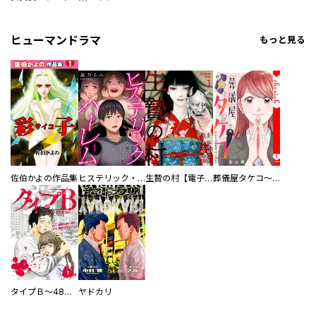
ヒューマンドラマ
もっと見る
佐伯かよの作品集
ヒステリック・ハーレム～搾られる男と堕ちる女～【電子単行本版】
生贄の村【電子単行本版】
葬儀屋タケコ～あなたの最期、叶えます【電子単行本版】
タイプＢ～48時間後、致死率100％～【単話】
ヤドカリ