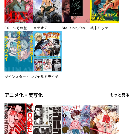
EX ～その賞金稼ぎは、世界の出口を探す～【単行本版】
メテオ７
Stella bit／es【単話版】
終末ミッケ
ツインスター・サイクロン・ランナウェイ
ヴェルドライチオシ聖典パック 『転スラ』ミニ画集付き シリウス人気作３選
アニメ化・実写化
もっと見る