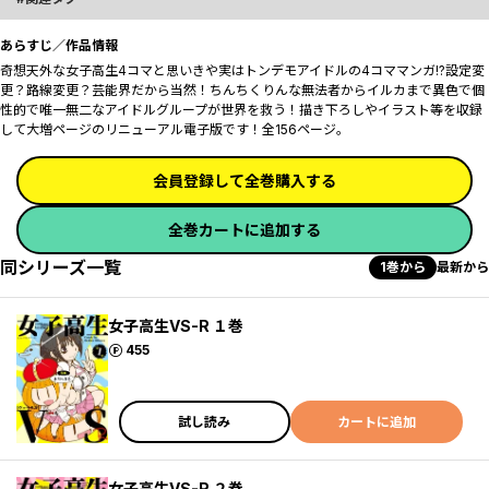
あらすじ／作品情報
奇想天外な女子高生4コマと思いきや実はトンデモアイドルの4コママンガ!?設定変
更？路線変更？芸能界だから当然！ちんちくりんな無法者からイルカまで異色で個
性的で唯一無二なアイドルグループが世界を救う！描き下ろしやイラスト等を収録
して大増ページのリニューアル電子版です！全156ページ｡
会員登録して全巻購入する
全巻カートに追加する
同シリーズ一覧
1巻から
最新から
女子高生VS-R １巻
ポイント
455
試し読み
カートに追加
女子高生VS-R ２巻