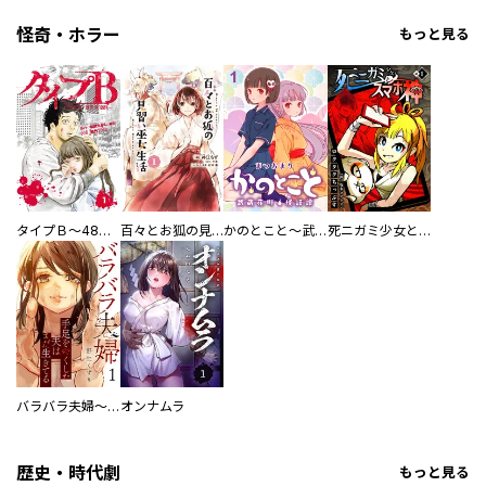
怪奇・ホラー
もっと見る
タイプＢ～48時間後、致死率100％～【単話】
百々とお狐の見習い巫女生活【単行本版】
かのとこと～武蔵花町怪話譚～ 【連載版】
死ニガミ少女とスマホ神
バラバラ夫婦～手足をなくした夫はまだ生きてる
オンナムラ
歴史・時代劇
もっと見る