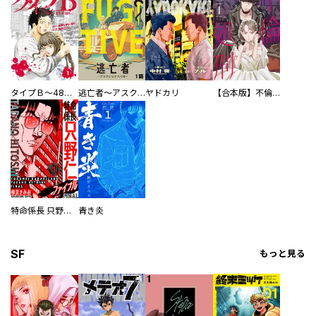
タイプＢ～48時間後、致死率100％～【単話】
逃亡者～アスクレピオスの杖～
ヤドカリ
【合本版】不倫処刑
特命係長 只野仁ファイナル 愛蔵版
青き炎
SF
もっと見る