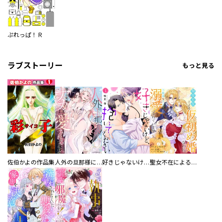
ぷれっぱ！Ｒ
ラブストーリー
もっと見る
佐伯かよの作品集
人外の旦那様に娶られ毎晩ナカまで愛される…。アンソロジー
好きじゃないけど、抱いてください【電子単行本版／特典おまけ付き】
聖女不在による仮初め婚なのに、不器用な王太子に溺愛されています【電子単行本版／特典おまけ付き】