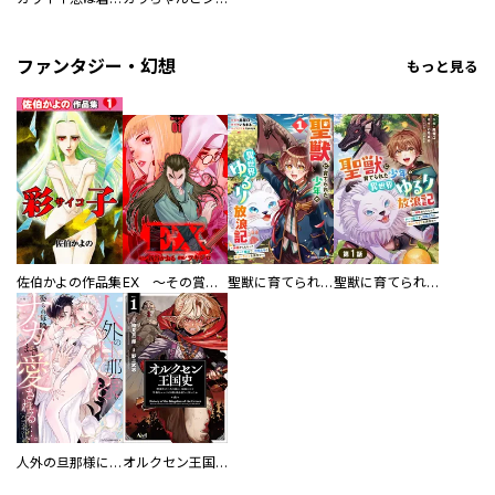
ファンタジー・幻想
もっと見る
佐伯かよの作品集
EX ～その賞金稼ぎは、世界の出口を探す～【単行本版】
聖獣に育てられた少年の異世界ゆるり放浪記～神様からもらったチート魔法で、仲間たちとスローライフを満喫中～
聖獣に育てられた少年の異世界ゆるり放浪記～神様からもらったチート魔法で、仲間たちとスローライフを満喫中～【分冊版】
人外の旦那様に娶られ毎晩ナカまで愛される…。アンソロジー
オルクセン王国史