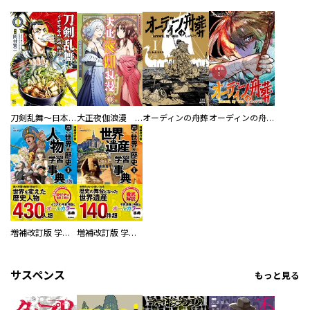
刀剣乱舞～日本号つれづれ酒～
大正夜伽浪漫 －金曜日の花嫁—
オーディンの舟葬
オーディンの舟葬 分冊版
増補改訂版 学研まんが NEW世界の歴史 別巻 人物学習事典
増補改訂版 学研まんが NEW世界の歴史 別巻 世界遺産学習事典
サスペンス
もっと見る