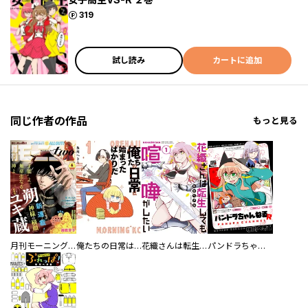
ポイント
319
試し読み
カートに追加
同じ作者の作品
もっと見る
月刊モーニング・ツー
俺たちの日常は始まったばかりだ
花織さんは転生しても喧嘩がしたい
パンドラちゃんねるＲ