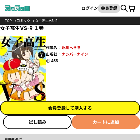
カート
検索
ログイン
会員登録
TOP
コミック
女子高生VS-R
女子高生VS-R １巻
作家名：
氷川へきる
出版社：
ナンバーナイン
ポイント
455
会員登録して購入する
試し読み
カートに追加
関連タグ