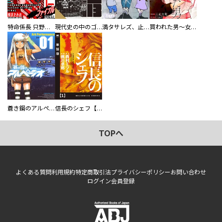
特命係長 只野仁ファイナル 愛蔵版
現代史の中のゴルゴ13
満タサレズ、止メラレズ
買われた男～女性限定快感セラピスト～【描き下ろしおまけ付き特装版】
蒼き鋼のアルペジオ
信長のシェフ【単話版】
TOPへ
よくある質問
利用規約
特定商取引法
プライバシーポリシー
お問い合わせ
ログイン
会員登録