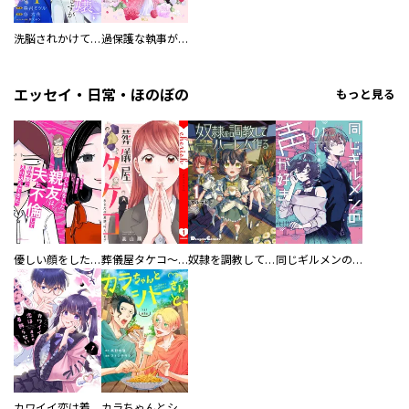
洗脳されかけていた悪役令嬢ですが家出を決意しました。【電子単行本版／特典おまけ付き】
過保護な執事が私の婚活を邪魔してきます！ 分冊版
エッセイ・日常・ほのぼの
もっと見る
優しい顔をした親友は、夫と不倫して私の家に入り込んできた。
葬儀屋タケコ～あなたの最期、叶えます【電子単行本版】
奴隷を調教してハーレム作る
同じギルメンの声が好き
カワイイ恋は着飾らない
カラちゃんとシトーさんと、 【分冊版】