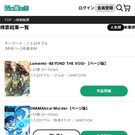
カート
検索
ログイン
会員登録
TOP
検索結果
検索結果一覧
人気順
新着順
キーワード：ニトロキラル
3件中 1～3件表示中
Lamento -BEYOND THE VOID-【ページ版】
1-22巻 (0～150pt)
ニトロキラル ／さんば ／JAMTOON
作品詳細
DRAMAtical Murder【ページ版】
1-25巻 (0～150pt)
ニトロキラル ／秋津そたか ／JAMTOON