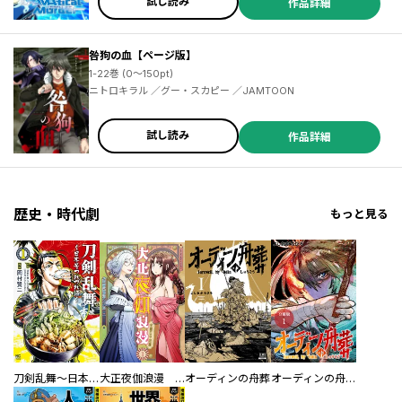
試し読み
作品詳細
咎狗の血【ページ版】
1-22巻 (0～150pt)
ニトロキラル ／グー・スカピー ／JAMTOON
試し読み
作品詳細
歴史・時代劇
もっと見る
刀剣乱舞～日本号つれづれ酒～
大正夜伽浪漫 －金曜日の花嫁—
オーディンの舟葬
オーディンの舟葬 分冊版