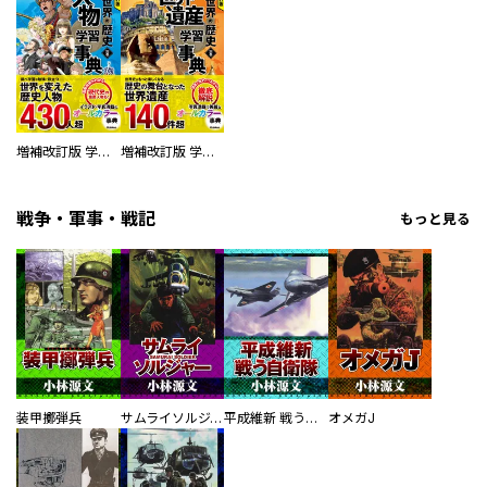
増補改訂版 学研まんが NEW世界の歴史 別巻 人物学習事典
増補改訂版 学研まんが NEW世界の歴史 別巻 世界遺産学習事典
戦争・軍事・戦記
もっと見る
装甲擲弾兵
サムライソルジャー SAMURAI SOLDIER
平成維新 戦う自衛隊
オメガJ