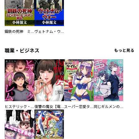
鋼鉄の死神 ミヒャエル・ビットマン戦記
ヴェトナム・ウォー VIETNAM WAR
職業・ビジネス
もっと見る
ヒステリック・ハーレム～搾られる男と堕ちる女～【電子単行本版】
復讐の魔女【電子単行本版】
スーパー恋愛タイム！～現場でドＳな彼女は自宅でデレる～
同じギルメンの声が好き