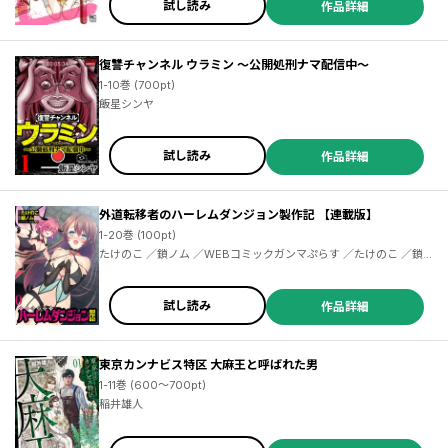
試し読み
作品詳細
復讐チャンネル ウラミン ～公開処刑ナマ配信中～
1-10巻 (700pt)
飯星シンヤ
試し読み
作品詳細
外道転移者のハーレムダンジョン製作記 【連載版】
1-20巻 (100pt)
たけのこ ／鎖ノム ／WEBコミックガンマぷらす ／たけのこ ／鎖
ノム
試し読み
作品詳細
東京カンナビス特区 大麻王と呼ばれた男
1-11巻 (600～700pt)
稲井雄人