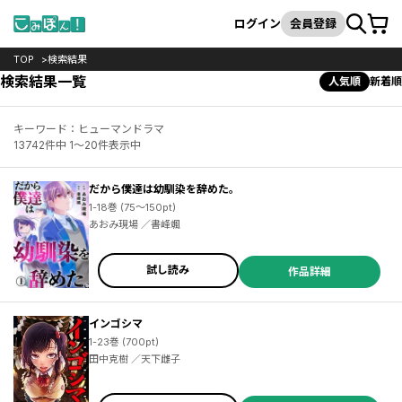
カート
検索
ログイン
会員登録
TOP
検索結果
検索結果一覧
人気順
新着順
キーワード：ヒューマンドラマ
13742件中 1～20件表示中
だから僕達は幼馴染を辞めた。
1-18巻 (75～150pt)
あおみ現場 ／書峰颯
試し読み
作品詳細
インゴシマ
1-23巻 (700pt)
田中克樹 ／天下雌子