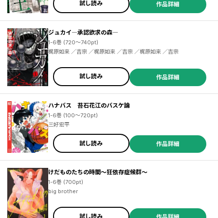
試し読み
作品詳細
ジュカイ―承認欲求の森―
1-6巻 (720～740pt)
梶原如来 ／吉宗 ／梶原如来 ／吉宗 ／梶原如来 ／吉宗
試し読み
作品詳細
ハナバス 苔石花江のバスケ論
1-6巻 (100～720pt)
三好宏平
試し読み
作品詳細
けだものたちの時間～狂依存症候群～
1-6巻 (700pt)
big brother
試し読み
作品詳細