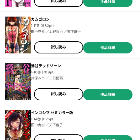
試し読み
作品詳細
カムゴロシ
1-11巻 (682pt)
田中克樹 ／上野将治 ／天下雌子
試し読み
作品詳細
鶯谷デッドゾーン
1-10巻 (789pt)
井深みつ ／三日閉両
試し読み
作品詳細
インゴシマ セミカラー版
1-14巻 (825pt)
田中克樹 ／天下雌子