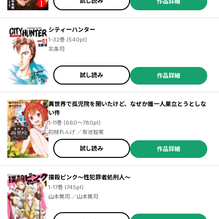
試し読み
作品詳細
シティーハンター
1-32巻 (540pt)
北条司
試し読み
作品詳細
異世界で孤児院を開いたけど、なぜか誰一人巣立とうとしな
い件
1-11巻 (660～780pt)
初枝れんげ ／有池智実
試し読み
作品詳細
撲殺ピンク～性犯罪者処刑人～
1-17巻 (745pt)
山本晃司 ／山本晃司