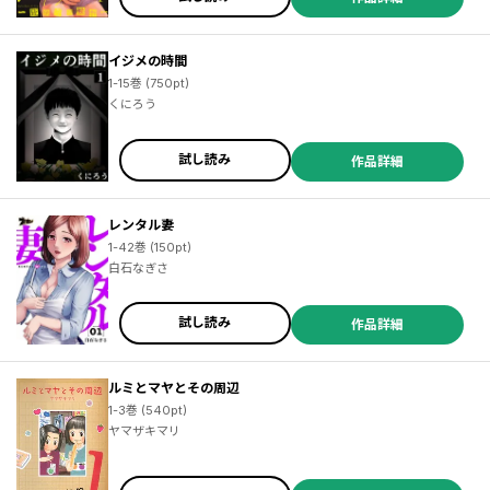
イジメの時間
1-15巻 (750pt)
くにろう
試し読み
作品詳細
レンタル妻
1-42巻 (150pt)
白石なぎさ
試し読み
作品詳細
ルミとマヤとその周辺
1-3巻 (540pt)
ヤマザキマリ