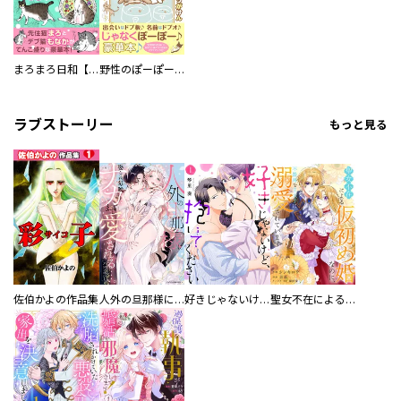
まろまろ日和【豪華版】
野性のぽーぽー【豪華版】
ラブストーリー
もっと見る
佐伯かよの作品集
人外の旦那様に娶られ毎晩ナカまで愛される…。アンソロジー
好きじゃないけど、抱いてください【電子単行本版／特典おまけ付き】
聖女不在による仮初め婚なのに、不器用な王太子に溺愛されています【電子単行本版／特典おまけ付き】