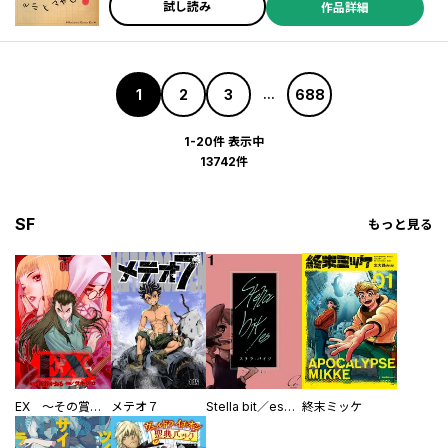
試し読み
作品詳細
1
2
3
688
...
1-20件 表示中
13742件
SF
もっと見る
EX ～その賞金稼ぎは、世界の出口を探す～【単行本版】
メテオ７
Stella bit／es【単話版】
終末ミッケ