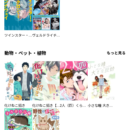
ツインスター・サイクロン・ランナウェイ
ヴェルドライチオシ聖典パック 『転スラ』ミニ画集付き シリウス人気作３選
動物・ペット・植物
もっと見る
化けねこ招き
化けねこ招き【描きおろし付合冊版】
2人（匹）くらし。
小さな瞳 大きな鼓動