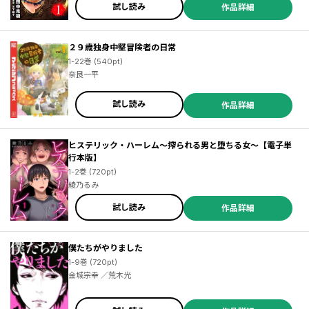
試し読み
作品詳細
２９歳独身中堅冒険者の日常
1-22巻 (540pt)
奈良一平
試し読み
作品詳細
ヒステリック・ハーレム～搾られる男と堕ちる女～【電子単
行本版】
1-2巻 (720pt)
綾乃るみ
試し読み
作品詳細
僕たちがやりました
1-9巻 (720pt)
金城宗幸 ／荒木光