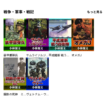
戦争・軍事・戦記
もっと見る
装甲擲弾兵
サムライソルジャー SAMURAI SOLDIER
平成維新 戦う自衛隊
オメガJ
鋼鉄の死神 ミヒャエル・ビットマン戦記
ヴェトナム・ウォー VIETNAM WAR