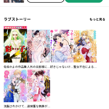
ラブストーリー
もっと見る
佐伯かよの作品集
人外の旦那様に娶られ毎晩ナカまで愛される…。アンソロジー
好きじゃないけど、抱いてください【電子単行本版／特典おまけ付き】
聖女不在による仮初め婚なのに、不器用な王太子に溺愛されています【電子単行本版／特典おまけ付き】
洗脳されかけていた悪役令嬢ですが家出を決意しました。【電子単行本版／特典おまけ付き】
過保護な執事が私の婚活を邪魔してきます！ 分冊版