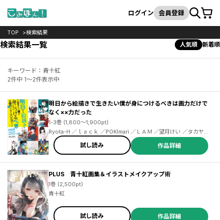
カート
検索
ログイン
会員登録
TOP
検索結果
検索結果一覧
人気順
新着順
キーワード：青十紅
2件中 1～2件表示中
明日から絵描きで生きたい僕が身につけるべきは画力だけで
なく××力だった
1-3巻 (1,800～1,900pt)
Ryota-H ／ｌａｃｋ ／POKImari ／ＬＡＭ ／望月けい ／タカヤマ
トシアキ ／西沢５ミリ ／米山舞 ／PALOW. ／BUNBUN＆abec ／
試し読み
作品詳細
しぐれうい ／ぽち ／わいっしゅ ／COJIRASELUNCHBOX ／凪白
みと ／風間雷太 ／Rii2 ／ｐｏｐｍａｎ３５８０ ／冨士原良 ／山田
シロ ／こうましろ ／林けゐ ／吉田誠治 ／青十紅 ／さくしゃ２ ／
ななかぐら ／寺田てら ／藤ちょこ ／ときわた ／はむねずこ ／ろる
PLUS 青十紅画集＆イラストメイクアップ術
あ ／ヤマコ ／チェリ子 ／恩沢 ／APO+ ／COJIRASE LUNCH
1巻 (2,500pt)
BOX
青十紅
試し読み
作品詳細