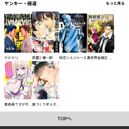
ヤンキー・極道
もっと見る
ヤドカリ
首里と優一郎
咲花ソルジャーズ
異世界金融王 ～クローネ・ゴルディオンの覇道～
委員長ですが不良になるほど恋してます！
巣づくりオメガバース
TOPへ