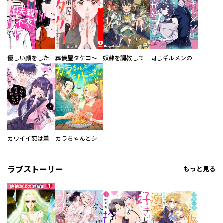
優しい顔をした親友は、夫と不倫して私の家に入り込んできた。
葬儀屋タケコ～あなたの最期、叶えます【電子単行本版】
奴隷を調教してハーレム作る
同じギルメンの声が好き
カワイイ恋は着飾らない
カラちゃんとシトーさんと、 【分冊版】
ラブストーリー
もっと見る