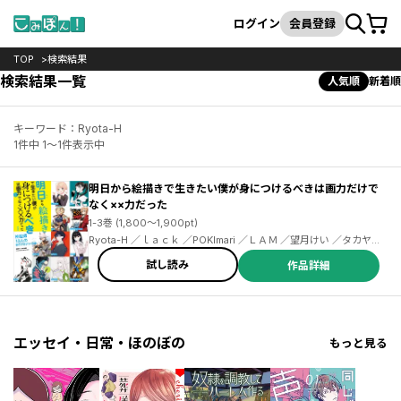
カート
検索
ログイン
会員登録
TOP
検索結果
検索結果一覧
人気順
新着順
キーワード：Ryota-H
1件中 1～1件表示中
明日から絵描きで生きたい僕が身につけるべきは画力だけで
なく××力だった
1-3巻 (1,800～1,900pt)
Ryota-H ／ｌａｃｋ ／POKImari ／ＬＡＭ ／望月けい ／タカヤマ
トシアキ ／西沢５ミリ ／米山舞 ／PALOW. ／BUNBUN＆abec ／
試し読み
作品詳細
しぐれうい ／ぽち ／わいっしゅ ／COJIRASELUNCHBOX ／凪白
みと ／風間雷太 ／Rii2 ／ｐｏｐｍａｎ３５８０ ／冨士原良 ／山田
シロ ／こうましろ ／林けゐ ／吉田誠治 ／青十紅 ／さくしゃ２ ／
ななかぐら ／寺田てら ／藤ちょこ ／ときわた ／はむねずこ ／ろる
あ ／ヤマコ ／チェリ子 ／恩沢 ／APO+ ／COJIRASE LUNCH
BOX
エッセイ・日常・ほのぼの
もっと見る