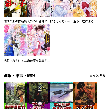
佐伯かよの作品集
人外の旦那様に娶られ毎晩ナカまで愛される…。アンソロジー
好きじゃないけど、抱いてください【電子単行本版／特典おまけ付き】
聖女不在による仮初め婚なのに、不器用な王太子に溺愛されています【電子単行本版／特典おまけ付き】
洗脳されかけていた悪役令嬢ですが家出を決意しました。【電子単行本版／特典おまけ付き】
過保護な執事が私の婚活を邪魔してきます！ 分冊版
戦争・軍事・戦記
もっと見る