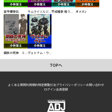
装甲擲弾兵
サムライソルジャー SAMURAI SOLDIER
平成維新 戦う自衛隊
オメガJ
鋼鉄の死神 ミヒャエル・ビットマン戦記
ヴェトナム・ウォー VIETNAM WAR
TOPへ
よくある質問
利用規約
特定商取引法
プライバシーポリシー
お問い合わせ
ログイン
会員登録