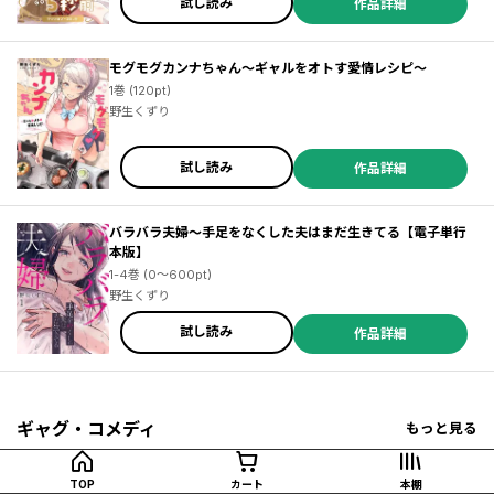
試し読み
作品詳細
モグモグカンナちゃん～ギャルをオトす愛情レシピ～
1巻 (120pt)
野生くずり
試し読み
作品詳細
バラバラ夫婦～手足をなくした夫はまだ生きてる【電子単行
本版】
1-4巻 (0～600pt)
野生くずり
試し読み
作品詳細
ギャグ・コメディ
もっと見る
TOP
カート
本棚