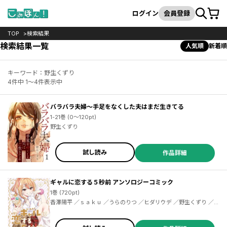
カート
検索
ログイン
会員登録
TOP
検索結果
検索結果一覧
人気順
新着順
キーワード：野生くずり
4件中 1～4件表示中
バラバラ夫婦～手足をなくした夫はまだ生きてる
1-21巻 (0～120pt)
野生くずり
試し読み
作品詳細
ギャルに恋する５秒前 アンソロジーコミック
1巻 (720pt)
香澤陽平 ／ｓａｋｕ ／うらのりつ ／ヒダリウデ ／野生くずり ／花
門初海