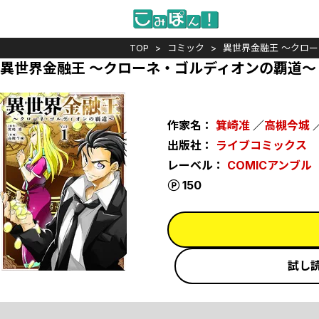
TOP
コミック
異世界金融王 ～クロ
異世界金融王 ～クローネ・ゴルディオンの覇道～
作家名：
箕崎准
／
高槻今城
出版社：
ライブコミックス
レーベル：
COMICアンブル
ポイント
150
試し