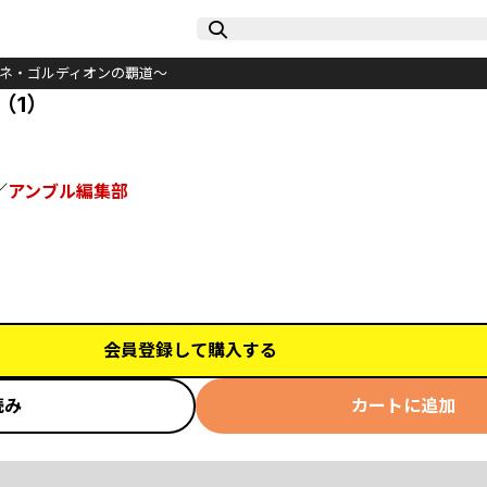
ーネ・ゴルディオンの覇道～
（1）
／
アンブル編集部
会員登録して購入する
読み
カートに追加