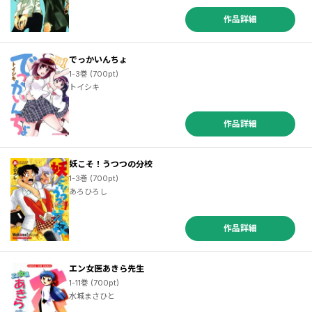
作品詳細
でっかいんちょ
1-3巻 (700pt)
トイシキ
作品詳細
妖こそ！うつつの分校
1-3巻 (700pt)
あろひろし
作品詳細
エン女医あきら先生
1-11巻 (700pt)
水城まさひと