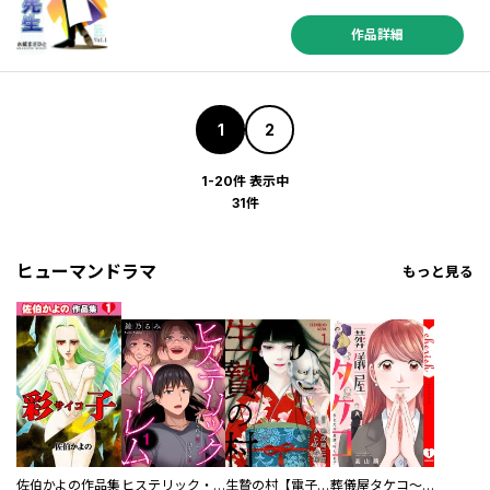
作品詳細
1
2
1-20件 表示中
31件
ヒューマンドラマ
もっと見る
佐伯かよの作品集
ヒステリック・ハーレム～搾られる男と堕ちる女～【電子単行本版】
生贄の村【電子単行本版】
葬儀屋タケコ～あなたの最期、叶えます【電子単行本版】