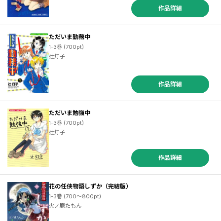
作品詳細
ただいま勤務中
1-3巻 (700pt)
辻灯子
作品詳細
ただいま勉強中
1-3巻 (700pt)
辻灯子
作品詳細
花の任侠物語しずか（完結版）
1-3巻 (700～800pt)
火ノ鹿たもん