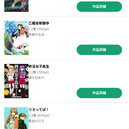
作品詳細
乙姫各駅散歩
1-2巻 (700pt)
矢直ちなみ
作品詳細
終活女子高生
1-2巻 (700pt)
津々巳あや
作品詳細
リカってば！
1-3巻 (600pt)
長谷川スズ