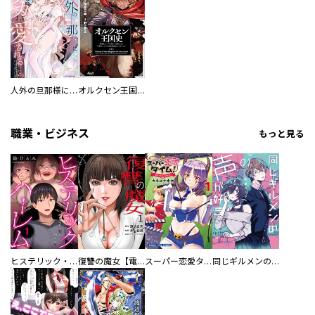
人外の旦那様に娶られ毎晩ナカまで愛される…。アンソロジー
オルクセン王国史
職業・ビジネス
もっと見る
ヒステリック・ハーレム～搾られる男と堕ちる女～【電子単行本版】
復讐の魔女【電子単行本版】
スーパー恋愛タイム！～現場でドＳな彼女は自宅でデレる～
同じギルメンの声が好き