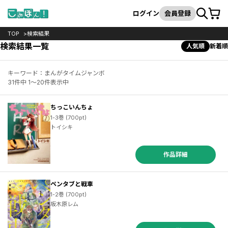
カート
検索
ログイン
会員登録
TOP
検索結果
検索結果一覧
人気順
新着順
キーワード：まんがタイムジャンボ
31件中 1～20件表示中
ちっこいんちょ
1-3巻 (700pt)
トイシキ
作品詳細
ペンタブと戦車
1-2巻 (700pt)
坂木原レム