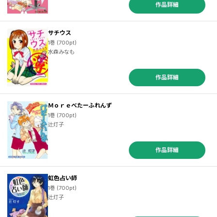
作品詳細
サチウス
1巻 (700pt)
水森みなも
作品詳細
Ｍｏｒｅべたーふれんず
1巻 (700pt)
辻灯子
作品詳細
虹色占い師
1巻 (700pt)
辻灯子