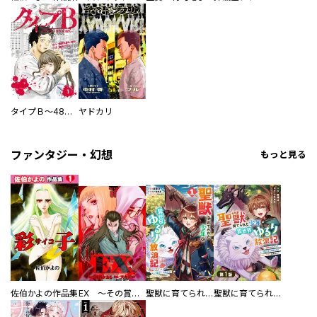
タイプＢ～48時間後、致死率100％～【単話】
ヤドカリ
ファンタジー・幻想
もっと見る
佐伯かよの作品集
EX ～その賞金稼ぎは、世界の出口を探す～【単行本版】
聖獣に育てられた少年の異世界ゆるり放浪記～神様からもらったチート魔法で、仲間たちとスローライフを満喫中～
聖獣に育てられた少年の異世界ゆるり放浪記～神様からもらったチート魔法で、仲間たちとスローライフを満喫中～【分冊版】