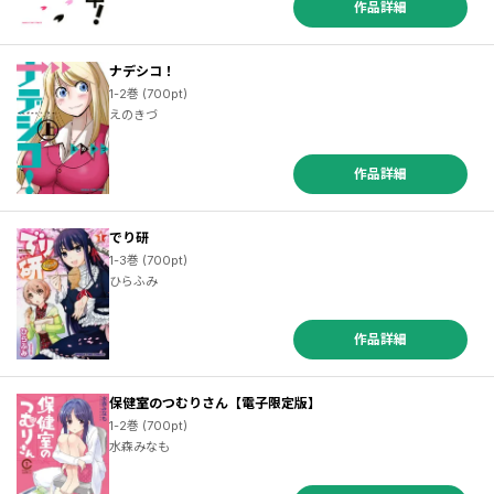
作品詳細
ナデシコ！
1-2巻 (700pt)
えのきづ
作品詳細
でり研
1-3巻 (700pt)
ひらふみ
作品詳細
保健室のつむりさん【電子限定版】
1-2巻 (700pt)
水森みなも