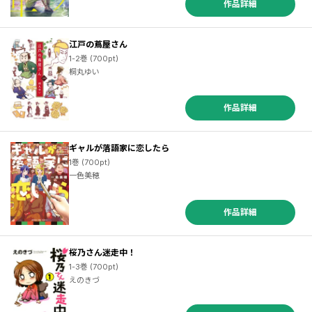
作品詳細
江戸の蔦屋さん
1-2巻 (700pt)
桐丸ゆい
作品詳細
ギャルが落語家に恋したら
1巻 (700pt)
一色美穂
作品詳細
桜乃さん迷走中！
1-3巻 (700pt)
えのきづ