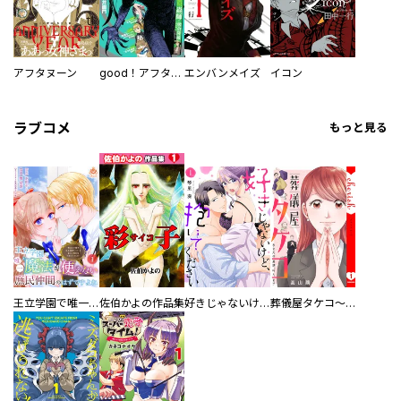
アフタヌーン
good！アフタヌーン
エンバンメイズ
イコン
ラブコメ
もっと見る
王立学園で唯一魔法が使えない庶民仲間のはずですよね～実は王子様で私を溺愛しているなんて告白はやめてください～
佐伯かよの作品集
好きじゃないけど、抱いてください【電子単行本版／特典おまけ付き】
葬儀屋タケコ～あなたの最期、叶えます【電子単行本版】