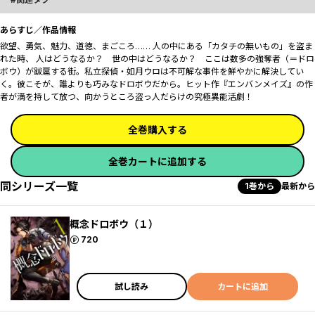
あらすじ／作品情報
欲望、勇気、魅力、道徳、まごころ…… 人の中にある「カタチの無いもの」を盗ま
れた時、 人はどうなるか？ 世の中はどうなるか？ ここは数多の強奪者（＝ドロ
ボウ）が跋扈する街。私立探偵・如月ウロは不可解な事件を鮮やかに解決してい
く。彼こそが、誰よりも巧みなドロボウだから。ヒット作『エンバンメイズ』の作
者が満を持して放つ、向かうところ盗っ人だらけの究極異能活劇！
全巻購入する
全巻カートに追加する
同シリーズ一覧
1巻から
最新から
概念ドロボウ（１）
ポイント
720
試し読み
カートに追加