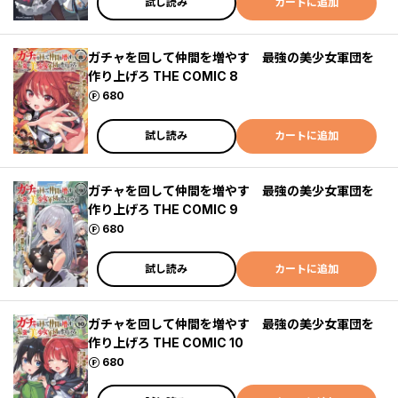
試し読み
カートに追加
ガチャを回して仲間を増やす 最強の美少女軍団を
作り上げろ THE COMIC 8
ポイント
680
試し読み
カートに追加
ガチャを回して仲間を増やす 最強の美少女軍団を
作り上げろ THE COMIC 9
ポイント
680
試し読み
カートに追加
ガチャを回して仲間を増やす 最強の美少女軍団を
作り上げろ THE COMIC 10
ポイント
680