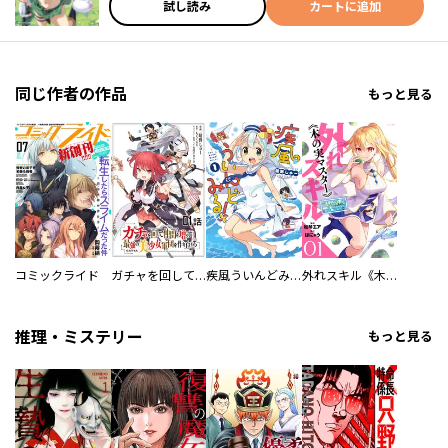
試し読み
カートに追加
同じ作者の作品
もっと見る
コミックライド
ガチャを回して仲間を増やす 最強の美少女軍団を作り上げろ【単話版】
疾風ういんどみる！
外れスキル《木の実マスター》 ～スキルの実（食べたら死ぬ）を無限に食べられるようになった件について～
推理・ミステリー
もっと見る