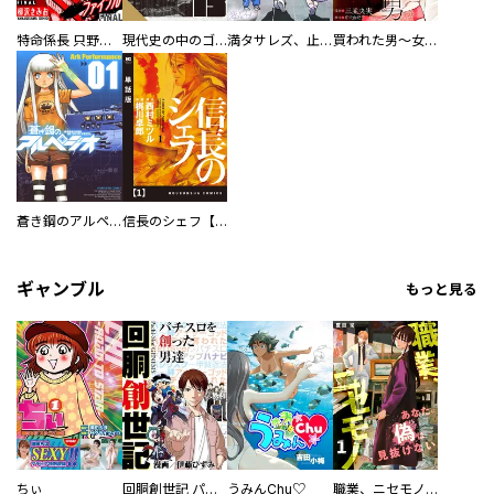
特命係長 只野仁ファイナル 愛蔵版
現代史の中のゴルゴ13
満タサレズ、止メラレズ
買われた男～女性限定快感セラピスト～【描き下ろしおまけ付き特装版】
蒼き鋼のアルペジオ
信長のシェフ【単話版】
ギャンブル
もっと見る
ちぃ
回胴創世記 パチスロを創った男達
うみんChu♡
職業、ニセモノ～あなたに偽は見抜けない【電子単行本版】