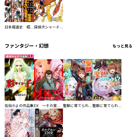
日本極道史 昭和編 スーパー大合本
探偵犬シャードック（新装版）
ファンタジー・幻想
もっと見る
佐伯かよの作品集
EX ～その賞金稼ぎは、世界の出口を探す～【単行本版】
聖獣に育てられた少年の異世界ゆるり放浪記～神様からもらったチート魔法で、仲間たちとスローライフを満喫中～
聖獣に育てられた少年の異世界ゆるり放浪記～神様からもらったチート魔法で、仲間たちとスローライフを満喫中～【分冊版】