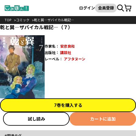
カート
検索
ログイン
会員登録
TOP
コミック
乾と巽―ザバイカル戦記―
乾と巽―ザバイカル戦記―（７）
作家名：
安彦良和
出版社：
講談社
レーベル：
アフタヌーン
7巻を購入する
試し読み
カートに追加
関連タグ