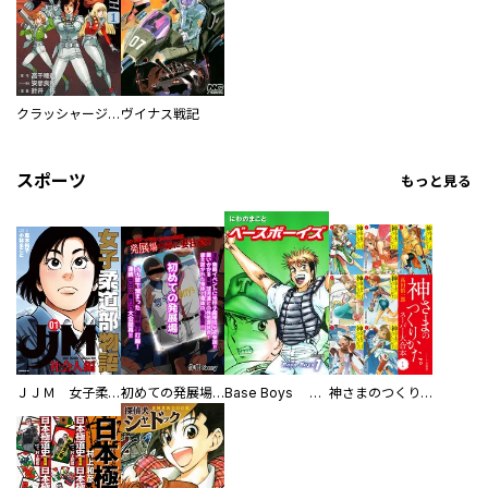
クラッシャージョウ ＲＥＢＩＲＴＨ
ヴイナス戦記
スポーツ
もっと見る
ＪＪＭ 女子柔道部物語 社会人編
初めての発展場 【白抜き修正版】
Base Boys 新装版
神さまのつくりかた。スーパー大合本