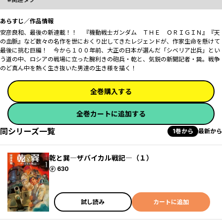
あらすじ／作品情報
安彦良和、最後の新連載！！ 『機動戦士ガンダム ＴＨＥ ＯＲＩＧＩＮ』『天
の血脈』など数々の名作を世におくり出してきたレジェンドが、作家生命を懸けて
最後に挑む巨編！ 今から１００年前、大正の日本が選んだ「シベリア出兵」とい
う道の中、ロシアの戦場に立った腕利きの砲兵・乾と、気鋭の新聞記者・巽。戦争
のど真ん中を熱く生き抜いた男達の生き様を描く！
全巻購入する
全巻カートに追加する
同シリーズ一覧
1巻から
最新から
乾と巽―ザバイカル戦記―（１）
ポイント
630
試し読み
カートに追加