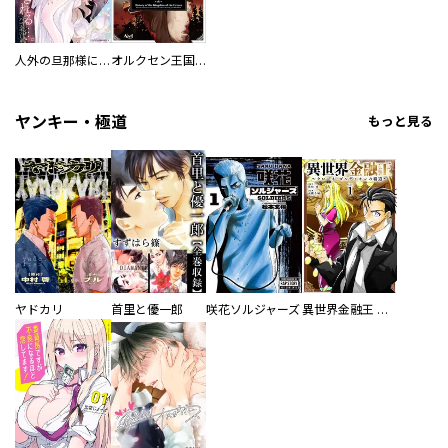
人外の旦那様に娶られ毎晩ナカまで愛される…。アンソロジー
オルクセン王国史
ヤンキー・極道
もっと見る
ヤドカリ
首里と優一郎
咲花ソルジャーズ
異世界金融王 ～クローネ・ゴルディオンの覇道～