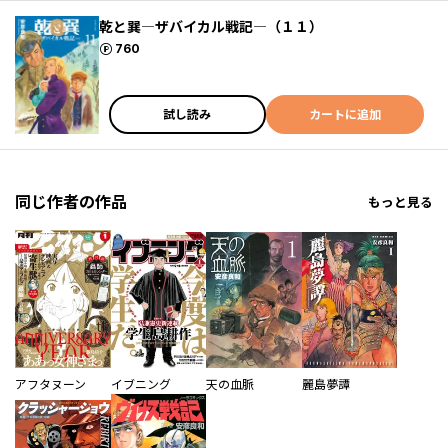
乾と巽―ザバイカル戦記―（１１）
ポイント
760
試し読み
カートに追加
同じ作者の作品
もっと見る
アフタヌーン
イブニング
天の血脈
麗島夢譚