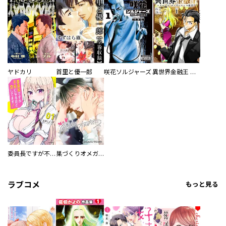
ヤドカリ
首里と優一郎
咲花ソルジャーズ
異世界金融王 ～クローネ・ゴルディオンの覇道～
委員長ですが不良になるほど恋してます！
巣づくりオメガバース
ラブコメ
もっと見る