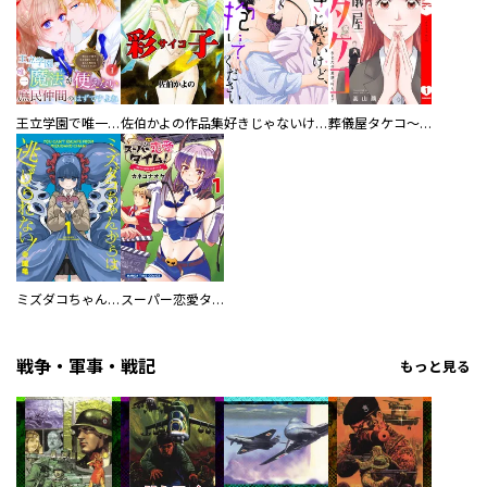
王立学園で唯一魔法が使えない庶民仲間のはずですよね～実は王子様で私を溺愛しているなんて告白はやめてください～
佐伯かよの作品集
好きじゃないけど、抱いてください【電子単行本版／特典おまけ付き】
葬儀屋タケコ～あなたの最期、叶えます【電子単行本版】
ミズダコちゃんからは逃げられない！
スーパー恋愛タイム！～現場でドＳな彼女は自宅でデレる～
戦争・軍事・戦記
もっと見る