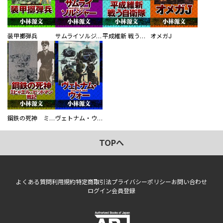
装甲擲弾兵
サムライソルジャー SAMURAI SOLDIER
平成維新 戦う自衛隊
オメガJ
鋼鉄の死神 ミヒャエル・ビットマン戦記
ヴェトナム・ウォー VIETNAM WAR
TOPへ
よくある質問
利用規約
特定商取引法
プライバシーポリシー
お問い合わせ
ログイン
会員登録