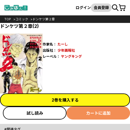
カート
検索
ログイン
会員登録
TOP
コミック
ドンケツ第２章
ドンケツ第２章(2)
作家名：
たーし
出版社：
少年画報社
レーベル：
ヤングキング
2巻を購入する
試し読み
カートに追加
関連タグ