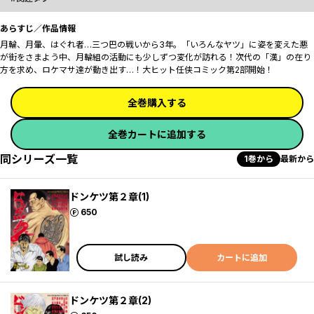
あらすじ／作品情報
月輪、月暈、はぐれ者…三つ巴の戦いから3年。「いろんなヤツ」に姿を変えた悪
が街をさまよう中、月輪組の活動にも少しずつ変化が訪れる！次代の「漢」の在り
方を求め、ロケマサ達が動き出す…！大ヒット任侠コミック第2部開始！
全巻購入する
全巻カートに追加する
同シリーズ一覧
1巻から
最新から
ドンケツ第２章(1)
ポイント
650
試し読み
カートに追加
ドンケツ第２章(2)