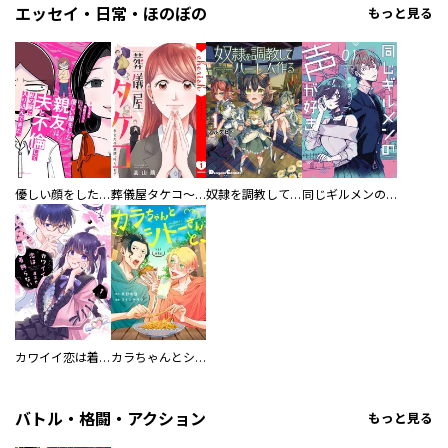
エッセイ・日常・ほのぼの
もっと見る
優しい顔をした親友は、夫と不倫して私の家に入り込んできた。
葬儀屋タケコ～あなたの最期、叶えます【電子単行本版】
奴隷を調教してハーレム作る
同じギルメンの声が好き
カワイイ恋は着飾らない
カラちゃんとシトーさんと、 【分冊版】
バトル・格闘・アクション
もっと見る