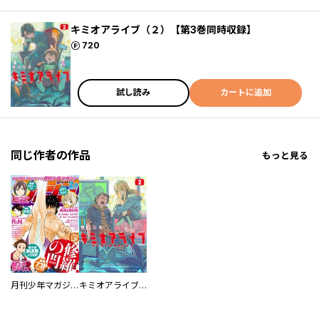
キミオアライブ（２）【第3巻同時収録】
ポイント
720
試し読み
カートに追加
同じ作者の作品
もっと見る
月刊少年マガジン
キミオアライブ（２）特装版【特別表紙ｖｅｒ．＆番外編漫画30P＆第3巻同時収録】