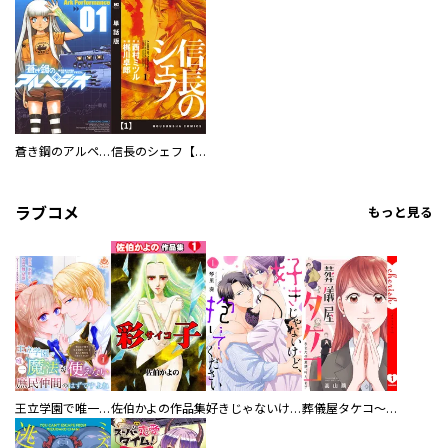
蒼き鋼のアルペジオ
信長のシェフ【単話版】
ラブコメ
もっと見る
王立学園で唯一魔法が使えない庶民仲間のはずですよね～実は王子様で私を溺愛しているなんて告白はやめてください～
佐伯かよの作品集
好きじゃないけど、抱いてください【電子単行本版／特典おまけ付き】
葬儀屋タケコ～あなたの最期、叶えます【電子単行本版】