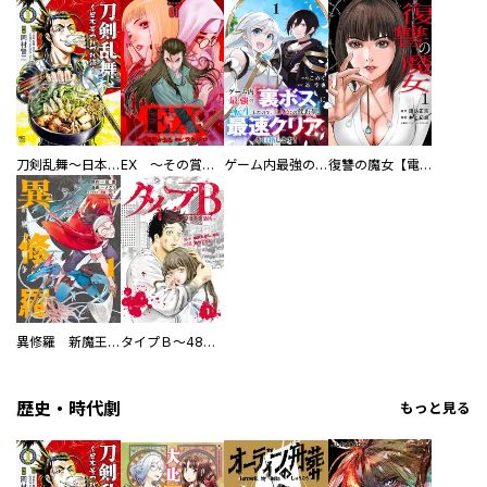
刀剣乱舞～日本号つれづれ酒～
EX ～その賞金稼ぎは、世界の出口を探す～【単行本版】
ゲーム内最強の『裏ボス』に転生したので、主人公の代わりに最速クリアを目指します！【電子単行本版】
復讐の魔女【電子単行本版】
異修羅 新魔王戦争
タイプＢ～48時間後、致死率100％～【単話】
歴史・時代劇
もっと見る