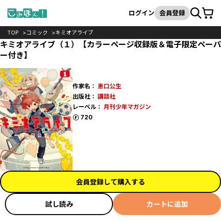
カート
検索
ログイン
会員登録
TOP
コミック
キミオアライブ
キミオアライブ（１）【カラーページ収録版＆電子限定ペーパ
ー付き】
作家名：
恵口公生
出版社：
講談社
レーベル：
月刊少年マガジン
ポイント
720
会員登録して購入する
試し読み
カートに追加