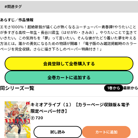
関連タグ
あらすじ／作品情報
エモさ1000％！超絶新鋭が描く心が熱くなるユーチューバー青春譚!!やりたいこと
が多すぎる高校一年生・長谷川君生（はせがわ・きみお）。やりたいことで生きて
いきたい。この気持ちを「夢」って言いたい。そんな彼がたどり着いた夢を叶える
方法とは――。誰かの勇気になるための物語が開幕！「電子版のみ雑誌掲載時のカラー
ページを完全収録。さらに描き下ろしのペーパー特典付き！」
会員登録して全巻購入する
全巻カートに追加する
同シリーズ一覧
1巻から
最新から
キミオアライブ（１）【カラーページ収録版＆電子
限定ペーパー付き】
ポイント
720
試し読み
カートに追加