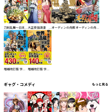
刀剣乱舞～日本号つれづれ酒～
大正夜伽浪漫 －金曜日の花嫁—
オーディンの舟葬
オーディンの舟葬 分冊版
増補改訂版 学研まんが NEW世界の歴史 別巻 人物学習事典
増補改訂版 学研まんが NEW世界の歴史 別巻 世界遺産学習事典
ギャグ・コメディ
もっと見る