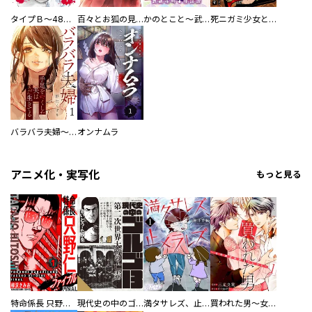
タイプＢ～48時間後、致死率100％～【単話】
百々とお狐の見習い巫女生活【単行本版】
かのとこと～武蔵花町怪話譚～ 【連載版】
死ニガミ少女とスマホ神
バラバラ夫婦～手足をなくした夫はまだ生きてる
オンナムラ
アニメ化・実写化
もっと見る
特命係長 只野仁ファイナル 愛蔵版
現代史の中のゴルゴ13
満タサレズ、止メラレズ
買われた男～女性限定快感セラピスト～【描き下ろしおまけ付き特装版】