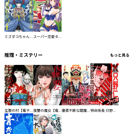
ミズダコちゃんからは逃げられない！
スーパー恋愛タイム！～現場でドＳな彼女は自宅でデレる～
推理・ミステリー
もっと見る
生贄の村【電子単行本版】
復讐の魔女【電子単行本版】
優柔不断な閻魔さま
特命係長 只野仁ファイナル 愛蔵版