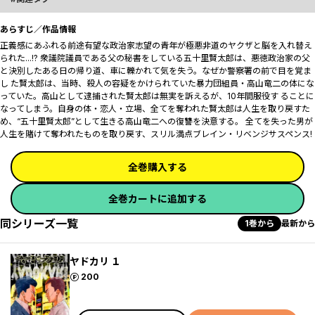
あらすじ／作品情報
正義感にあふれる前途有望な政治家志望の青年が極悪非道のヤクザと脳を入れ替え
られた...!? 衆議院議員である父の秘書をしている五十里賢太郎は、悪徳政治家の父
と決別したある日の帰り道、車に轢かれて気を失う。なぜか警察署の前で目を覚ま
し た賢太郎は、当時、殺人の容疑をかけられていた暴力団組員・高山竜二の体にな
っていた。高山として逮捕された賢太郎は無実を訴えるが、10年間服役す ることに
なってしまう。自身の体・恋人・立場、全てを奪われた賢太郎は人生を取り戻すた
め、“五十里賢太郎”として生きる高山竜二への復讐を決意する。 全てを失った男が
人生を賭けて奪われたものを取り戻す、スリル満点ブレイン・リベンジサスペンス!
全巻購入する
全巻カートに追加する
同シリーズ一覧
1巻から
最新から
ヤドカリ １
ポイント
200