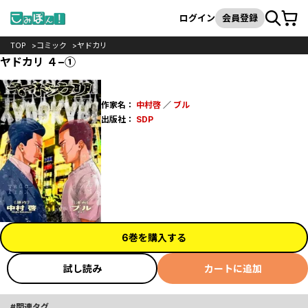
カート
検索
ログイン
会員登録
TOP
コミック
ヤドカリ
ヤドカリ ４−①
作家名：
中村啓
／
ブル
出版社：
SDP
6巻を購入する
試し読み
カートに追加
関連タグ