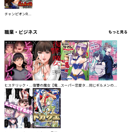
チャンピオンRED
職業・ビジネス
もっと見る
ヒステリック・ハーレム～搾られる男と堕ちる女～【電子単行本版】
復讐の魔女【電子単行本版】
スーパー恋愛タイム！～現場でドＳな彼女は自宅でデレる～
同じギルメンの声が好き