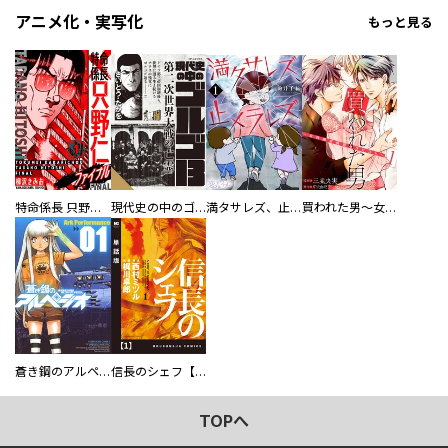
アニメ化・実写化
もっと見る
特命係長 只野仁ファイナル 愛蔵版
現代史の中のゴルゴ13
満タサレズ、止メラレズ
買われた男～女性限定快感セラピスト～【描き下ろしおまけ付き特装版】
蒼き鋼のアルペジオ
信長のシェフ【単話版】
TOPへ