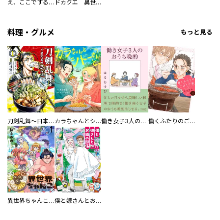
え、ここでするの？ アイドルのファンが知らない日常
ドカクエ 異世界ドカコッククエスト
料理・グルメ
もっと見る
刀剣乱舞～日本号つれづれ酒～
カラちゃんとシトーさんと、 【分冊版】
働き女子3人のおうち晩酌
働くふたりのごほうび飯
異世界ちゃんこ～横綱目前に召喚されたんだが～ 【連載版】
僕と嫁さんとお酒の関係