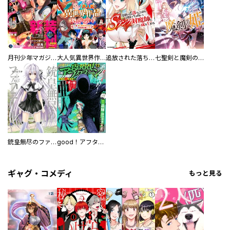
月刊少年マガジンＲ
大人気異世界作品勢ぞろい！ １話試し読みパック１（マガポケ版）
追放された落ちこぼれ、辺境で生き抜いてSランク対魔師に成り上がる
七聖剣と魔剣の姫
銃皇無尽のファフニール
good！アフタヌーン
ギャグ・コメディ
もっと見る