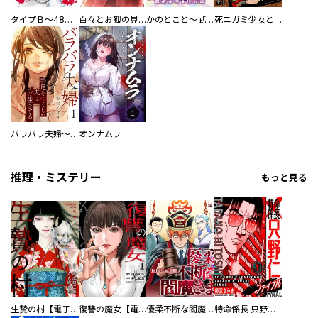
タイプＢ～48時間後、致死率100％～【単話】
百々とお狐の見習い巫女生活【単行本版】
かのとこと～武蔵花町怪話譚～ 【連載版】
死ニガミ少女とスマホ神
バラバラ夫婦～手足をなくした夫はまだ生きてる
オンナムラ
推理・ミステリー
もっと見る
生贄の村【電子単行本版】
復讐の魔女【電子単行本版】
優柔不断な閻魔さま
特命係長 只野仁ファイナル 愛蔵版