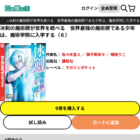
カート
検索
ログイン
会員登録
ック
冰剣の魔術師が世界を統べる 世界最強の魔術師である少年は、魔術学院に入学する
冰剣の魔術師が世界を統べる 世界最強の魔術師である少年
は、魔術学院に入学する（６）
作家名：
佐々木宣人
／
御子柴奈々
／
梱枝りこ
出版社：
講談社
レーベル：
マガジンポケット
6巻を購入する
試し読み
カートに追加
関連タグ