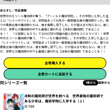
あらすじ／作品情報
世界中のエリート魔術師が集う、「アーノルド魔術学院」。その学院に入学した主
人公「レイ＝ホワイト」は、学院始まって以来の一般家庭出身の魔術師だった。周
りの貴族出身の魔術師たちは、彼を侮辱し見下した。だが皆はまだ知らない。彼こ
そが、世界七大魔術師の中でも最強と謳われる【冰剣の魔術師】であること
を！！ 「小説家になろう」で3000万PV突破の超人気作をコミカライズ！！世界
中のエリート魔術師が集う、「アーノルド魔術学院」。その学院に入学した主人公
「レイ＝ホワイト」は、学院始まって以来の一般家庭出身の魔術師だった。周りの
貴族出身の魔術師たちは、彼を侮辱し見下した。だが皆はまだ知らない。彼こそ
が、世界七大魔術師の中でも最強と謳われる【冰剣の魔術師】であることを！！
全巻購入する
全巻カートに追加する
同シリーズ一覧
1巻から
最新から
冰剣の魔術師が世界を統べる 世界最強の魔術師で
ある少年は、魔術学院に入学する（１）
ポイント
720