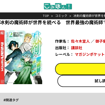
TOP
コミック
冰剣の魔術師が世界を
冰剣の魔術師が世界を統べる 世界最強の魔術師
作家名：
佐々木宣人
／
御子
出版社：
講談社
レーベル：
マガジンポケット
試し
関連タグ