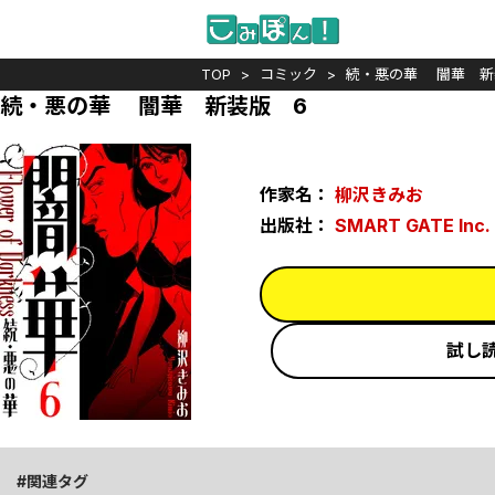
TOP
コミック
続・悪の華 闇華 新
続・悪の華 闇華 新装版 6
作家名：
柳沢きみお
出版社：
SMART GATE Inc.
試し
関連タグ