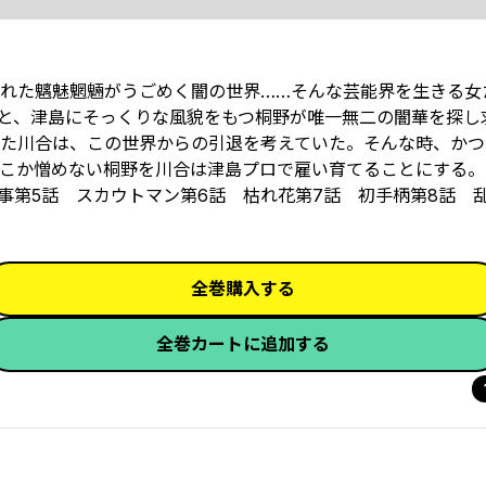
れた魑魅魍魎がうごめく闇の世界……そんな芸能界を生きる女
合と、津島にそっくりな風貌をもつ桐野が唯一無二の闇華を探し
た川合は、この世界からの引退を考えていた。そんな時、かつ
こか憎めない桐野を川合は津島プロで雇い育てることにする。
事第5話 スカウトマン第6話 枯れ花第7話 初手柄第8話 
全巻購入する
全巻カートに追加する