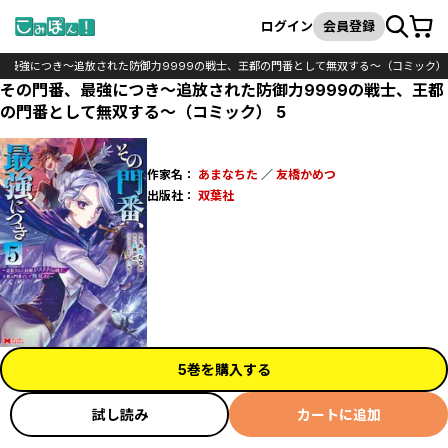
カート
検索
ログイン
会員登録
、最強につき～追放された防御力9999の戦士、王都の門番として無双する～（コミック）
その門番、最強につき～追放された防御力9999の戦士、王都
の門番として無双する～（コミック） 5
作家名：
あまなちた
／
友橋かめつ
出版社：
双葉社
5巻を購入する
試し読み
カートに追加