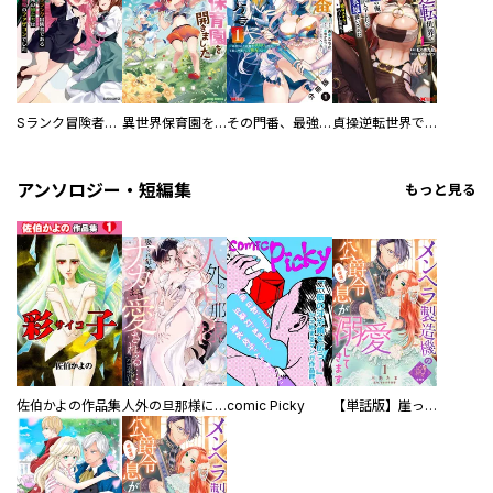
Sランク冒険者である俺の娘たちは重度のファザコンでした
異世界保育園を開きました ～父性スキルで最強ロリ精霊たちはデレデレです～
その門番、最強につき～追放された防御力9999の戦士、王都の門番として無双する～（コミック） 分冊版
貞操逆転世界で唯一の男騎士の俺、女騎士学園に入学したらなぜか英雄扱いされた ～絶倫スキルでハーレム無双～（コミック）
アンソロジー・短編集
もっと見る
佐伯かよの作品集
人外の旦那様に娶られ毎晩ナカまで愛される…。アンソロジー
comic Picky
【単話版】崖っぷち令嬢ですが、意地と策略で幸せになります！シリーズ