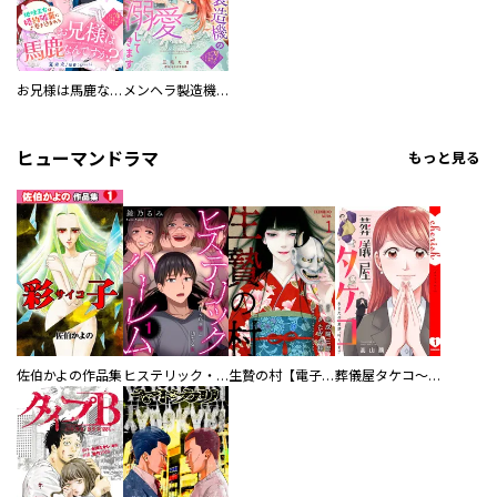
お兄様は馬鹿なんですか？～地味王女は婚約破棄に巻き込まれる～
メンヘラ製造機の公爵令息（過保護）が溺愛してきます
ヒューマンドラマ
もっと見る
佐伯かよの作品集
ヒステリック・ハーレム～搾られる男と堕ちる女～【電子単行本版】
生贄の村【電子単行本版】
葬儀屋タケコ～あなたの最期、叶えます【電子単行本版】