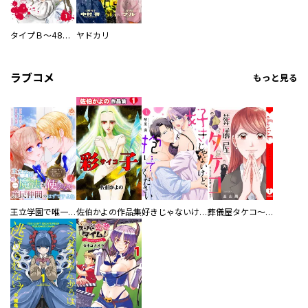
タイプＢ～48時間後、致死率100％～【単話】
ヤドカリ
ラブコメ
もっと見る
王立学園で唯一魔法が使えない庶民仲間のはずですよね～実は王子様で私を溺愛しているなんて告白はやめてください～
佐伯かよの作品集
好きじゃないけど、抱いてください【電子単行本版／特典おまけ付き】
葬儀屋タケコ～あなたの最期、叶えます【電子単行本版】