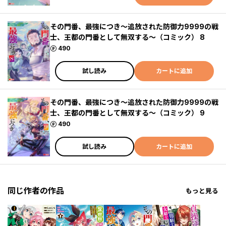
その門番、最強につき～追放された防御力9999の戦
士、王都の門番として無双する～（コミック） 8
ポイント
490
試し読み
カートに追加
その門番、最強につき～追放された防御力9999の戦
士、王都の門番として無双する～（コミック） 9
ポイント
490
試し読み
カートに追加
同じ作者の作品
もっと見る