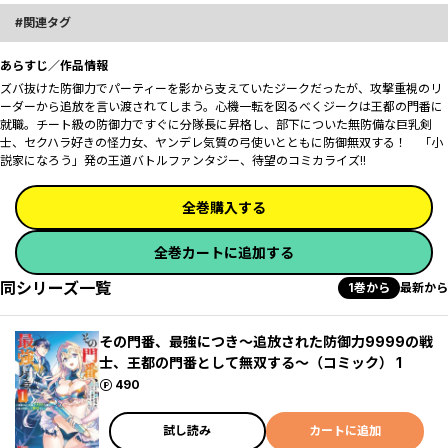
関連タグ
あらすじ／作品情報
ズバ抜けた防御力でパーティーを影から支えていたジークだったが、攻撃重視のリ
ーダーから追放を言い渡されてしまう。心機一転を図るべくジークは王都の門番に
就職。チート級の防御力ですぐに分隊長に昇格し、部下についた無防備な巨乳剣
士、セクハラ好きの怪力女、ヤンデレ気質の弓使いとともに防御無双する！ 「小
説家になろう」発の王道バトルファンタジー、待望のコミカライズ!!
全巻購入する
全巻カートに追加する
同シリーズ一覧
1巻から
最新から
その門番、最強につき～追放された防御力9999の戦
士、王都の門番として無双する～（コミック） 1
ポイント
490
試し読み
カートに追加