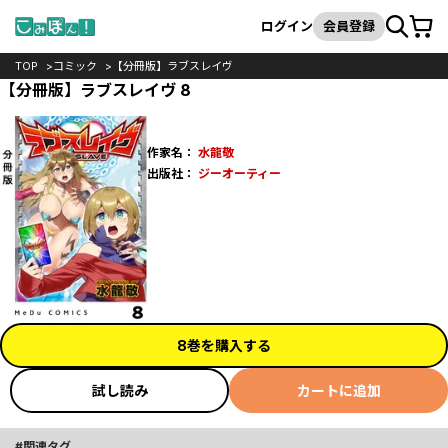
カート
検索
ログイン
会員登録
TOP
コミック
【分冊版】ラブスレイヴ
【分冊版】ラブスレイヴ 8
作家名：
水龍敬
出版社：
ジーオーティー
8巻を購入する
試し読み
カートに追加
関連タグ