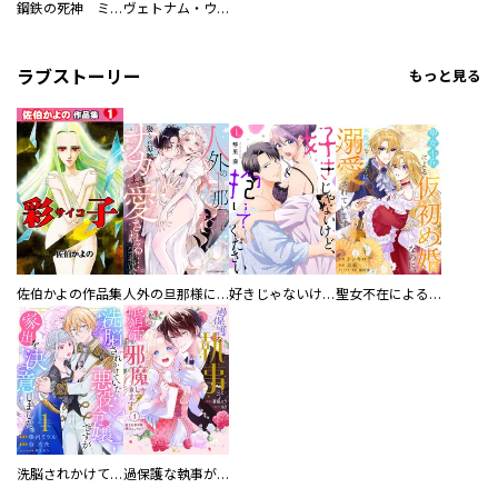
鋼鉄の死神 ミヒャエル・ビットマン戦記
ヴェトナム・ウォー VIETNAM WAR
ラブストーリー
もっと見る
佐伯かよの作品集
人外の旦那様に娶られ毎晩ナカまで愛される…。アンソロジー
好きじゃないけど、抱いてください【電子単行本版／特典おまけ付き】
聖女不在による仮初め婚なのに、不器用な王太子に溺愛されています【電子単行本版／特典おまけ付き】
洗脳されかけていた悪役令嬢ですが家出を決意しました。【電子単行本版／特典おまけ付き】
過保護な執事が私の婚活を邪魔してきます！ 分冊版