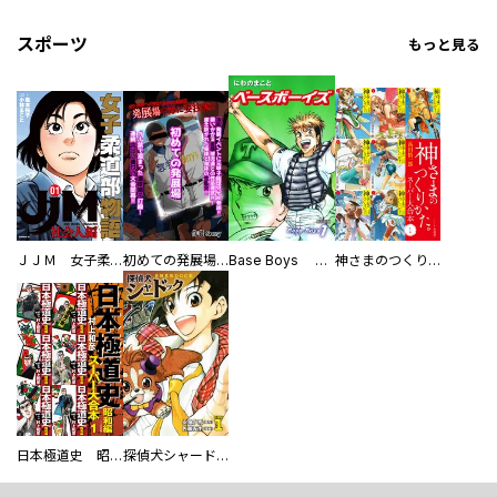
スポーツ
もっと見る
ＪＪＭ 女子柔道部物語 社会人編
初めての発展場 【白抜き修正版】
Base Boys 新装版
神さまのつくりかた。スーパー大合本
日本極道史 昭和編 スーパー大合本
探偵犬シャードック（新装版）