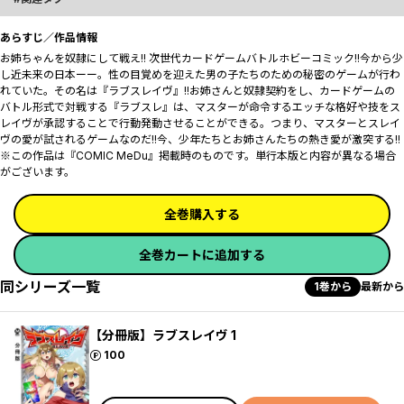
あらすじ／作品情報
お姉ちゃんを奴隷にして戦え!! 次世代カードゲームバトルホビーコミック!!今から少
し近未来の日本ーー。性の目覚めを迎えた男の子たちのための秘密のゲームが行わ
れていた。その名は『ラブスレイヴ』!!お姉さんと奴隷契約をし、カードゲームの
バトル形式で対戦する『ラブスレ』は、マスターが命令するエッチな格好や技をス
レイヴが承認することで行動発動させることができる。つまり、マスターとスレイ
ヴの愛が試されるゲームなのだ!!今、少年たちとお姉さんたちの熱き愛が激突する!!
※この作品は『COMIC MeDu』掲載時のものです。単行本版と内容が異なる場合
がございます。
全巻購入する
全巻カートに追加する
同シリーズ一覧
1巻から
最新から
【分冊版】ラブスレイヴ 1
ポイント
100