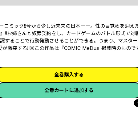
ビーコミック!!今から少し近未来の日本ーー。性の目覚めを迎え
』!!お姉さんと奴隷契約をし、カードゲームのバトル形式で対
認することで行動発動させることができる。つまり、マスター
が激突する!!※この作品は『COMIC MeDu』掲載時のもの
全巻購入する
全巻カートに追加する