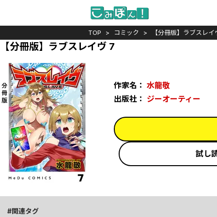
TOP
コミック
【分冊版】ラブスレイ
【分冊版】ラブスレイヴ 7
作家名：
水龍敬
出版社：
ジーオーティー
試し
関連タグ