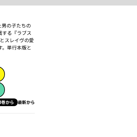
た男の子たちの
戦する『ラブス
とスレイヴの愛
です。単行本版と
1巻から
最新から