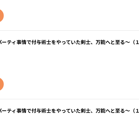
パーティ事情で付与術士をやっていた剣士、万能へと至る～（
パーティ事情で付与術士をやっていた剣士、万能へと至る～（