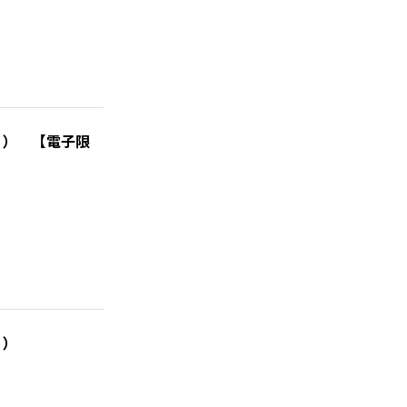
４） 【電子限
５）