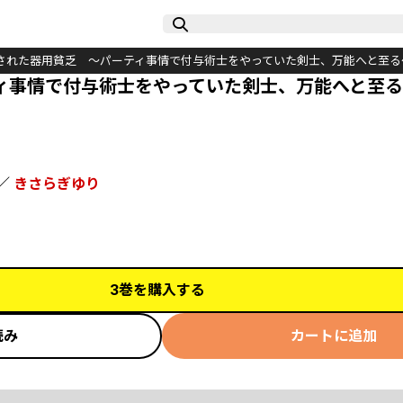
された器用貧乏 ～パーティ事情で付与術士をやっていた剣士、万能へと至る
ィ事情で付与術士をやっていた剣士、万能へと至
／
きさらぎゆり
3巻を購入する
読み
カートに追加