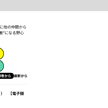
に他の仲間から
者”になる野心
1巻から
最新から
１） 【電子限