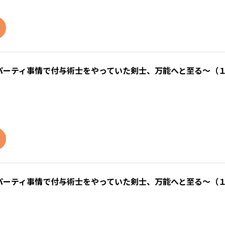
パーティ事情で付与術士をやっていた剣士、万能へと至る～（
パーティ事情で付与術士をやっていた剣士、万能へと至る～（