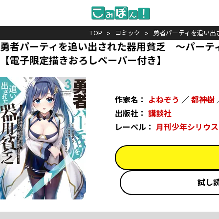
TOP
コミック
勇者パーティを追い出
勇者パーティを追い出された器用貧乏 ～パーテ
【電子限定描きおろしペーパー付き】
作家名：
よねぞう
／
都神樹
出版社：
講談社
レーベル：
月刊少年シリウス
試し