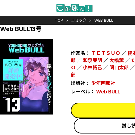
TOP
コミック
WEB BULL
Web BULL13号
作家名：
ＴＥＴＳＵＯ
／
楠
郎
／
和泉亜明
／
大橋薫
／
Ｏ
／
小林拓己
／
関口太郎
部
出版社：
少年画報社
レーベル：
Web BULL
試し