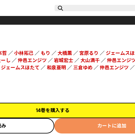
本哲
／
小林拓己
／
もり
／
大橋薫
／
宮原るり
／
ジェームスほ
たーし
／
仲邑エンジツ
／
岩城宏士
／
大山満千
／
仲邑エンジ
／
ジェームスほたて
／
和泉亜明
／
三倉ゆめ
／
仲邑エンジツ
14巻を購入する
読み
カートに追加