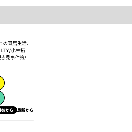
との同居生活、
LTY/小林拓
き見事件簿/
1巻から
最新から