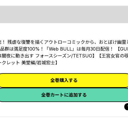
誌！ 残虐な復讐を描くアウトローコミックから、おとぼけ幽霊
満足度100%！「Web BULL」は毎月30日配信！ 【GUI
夜に動き出す フォースシーズン/TETSUO】【王宮女官の覗
クレット 美堂編/岩城宏士】
全巻購入する
全巻カートに追加する