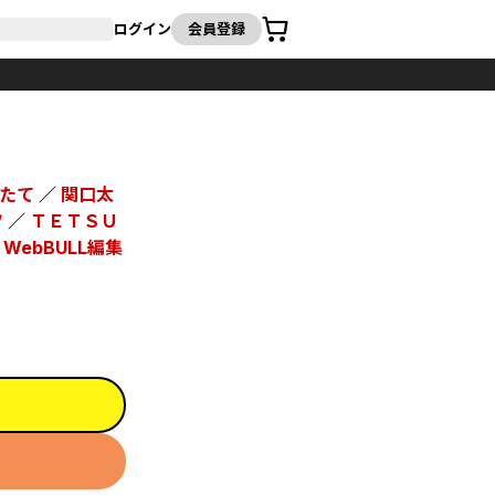
カート
ログイン
会員登録
たて
／
関口太
ツ
／
ＴＥＴＳＵ
／
WebBULL編集