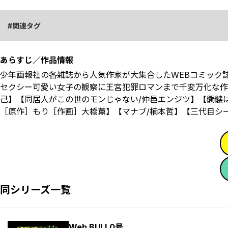
関連タグ
あらすじ／作品情報
少年画報社の各雑誌から人気作家が大集合したWEBコミック
セクシー可愛い女子の観察に王宮犯罪ロマンまで千変万化な作品群は
己】【同居人がこの世のモンじゃない/仲邑エンジツ】【髑髏は闇
［原作］もり［作画］大橋薫】【マナブ/楠本哲】【三代目シー
同シリーズ一覧
Web BULL0号