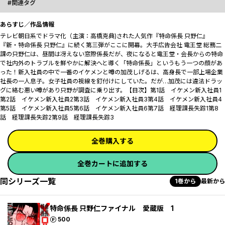
関連タグ
あらすじ／作品情報
テレビ朝日系でドラマ化（主演：高橋克典)された人気作『特命係長 只野仁』
『新・特命係長 只野仁』に続く第三弾がここに開幕。大手広告会社 電王堂 総務二
課の只野仁は、昼間は冴えない窓際係長だが、夜になると電王堂・会長からの特命
で社内外のトラブルを鮮やかに解決へと導く「特命係長」というもう一つの顔があ
った――！新入社員の中で一番のイケメンと噂の加茂しげるは、高身長で一部上場企業
社長の一人息子。女子社員の視線を釘付けにしていた。だが…加茂には違法ドラッ
グに絡む悪い噂があり只野が調査に乗り出す。【目次】第1話 イケメン新入社員1
第2話 イケメン新入社員2第3話 イケメン新入社員3第4話 イケメン新入社員4
第5話 イケメン新入社員5第6話 イケメン新入社員6第7話 経理課長失踪1第8
話 経理課長失踪2第9話 経理課長失踪3
全巻購入する
全巻カートに追加する
同シリーズ一覧
1巻から
最新から
特命係長 只野仁ファイナル 愛蔵版 1
ポイント
500