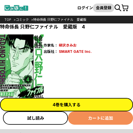
カート
検索
ログイン
会員登録
TOP
コミック
特命係長 只野仁ファイナル 愛蔵版
特命係長 只野仁ファイナル 愛蔵版 4
作家名：
柳沢きみお
出版社：
SMART GATE Inc.
4巻を購入する
試し読み
カートに追加