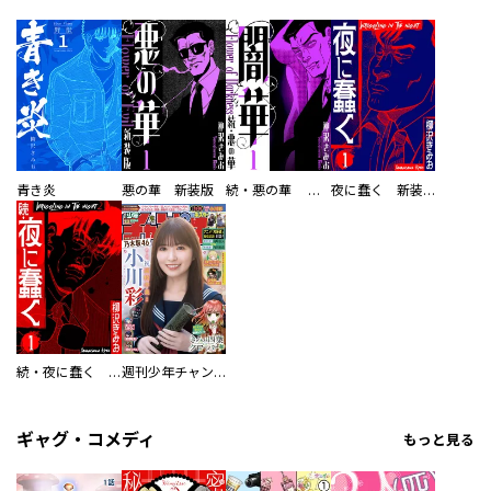
青き炎
悪の華 新装版
続・悪の華 闇華 新装版
夜に蠢く 新装版
続・夜に蠢く 新装版
週刊少年チャンピオン
ギャグ・コメディ
もっと見る