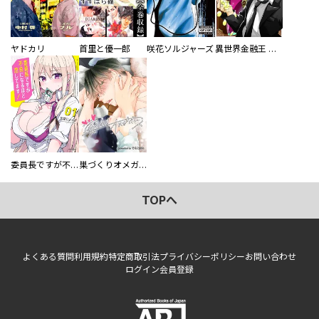
ヤドカリ
首里と優一郎
咲花ソルジャーズ
異世界金融王 ～クローネ・ゴルディオンの覇道～
委員長ですが不良になるほど恋してます！
巣づくりオメガバース
TOPへ
よくある質問
利用規約
特定商取引法
プライバシーポリシー
お問い合わせ
ログイン
会員登録