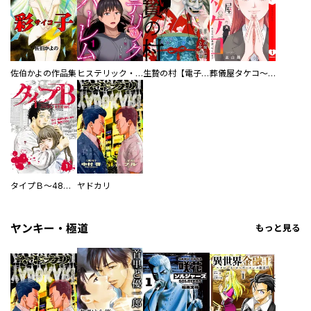
佐伯かよの作品集
ヒステリック・ハーレム～搾られる男と堕ちる女～【電子単行本版】
生贄の村【電子単行本版】
葬儀屋タケコ～あなたの最期、叶えます【電子単行本版】
タイプＢ～48時間後、致死率100％～【単話】
ヤドカリ
ヤンキー・極道
もっと見る