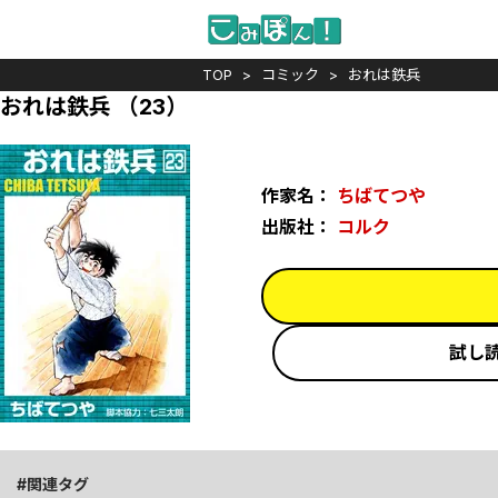
TOP
コミック
おれは鉄兵
おれは鉄兵 （23）
作家名：
ちばてつや
出版社：
コルク
試し
関連タグ