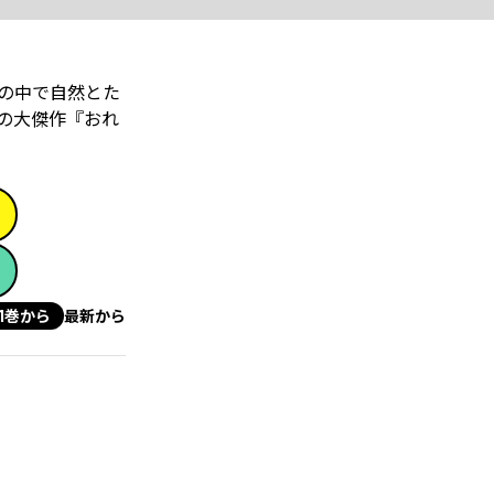
の中で自然とた
の大傑作『おれ
1巻から
最新から