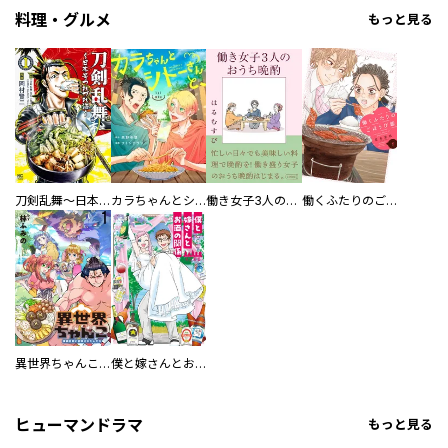
料理・グルメ
もっと見る
刀剣乱舞～日本号つれづれ酒～
カラちゃんとシトーさんと、 【分冊版】
働き女子3人のおうち晩酌
働くふたりのごほうび飯
異世界ちゃんこ～横綱目前に召喚されたんだが～ 【連載版】
僕と嫁さんとお酒の関係
ヒューマンドラマ
もっと見る