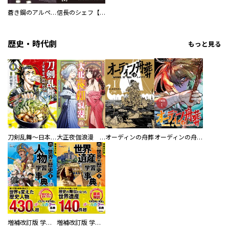
蒼き鋼のアルペジオ
信長のシェフ【単話版】
歴史・時代劇
もっと見る
刀剣乱舞～日本号つれづれ酒～
大正夜伽浪漫 －金曜日の花嫁—
オーディンの舟葬
オーディンの舟葬 分冊版
増補改訂版 学研まんが NEW世界の歴史 別巻 人物学習事典
増補改訂版 学研まんが NEW世界の歴史 別巻 世界遺産学習事典