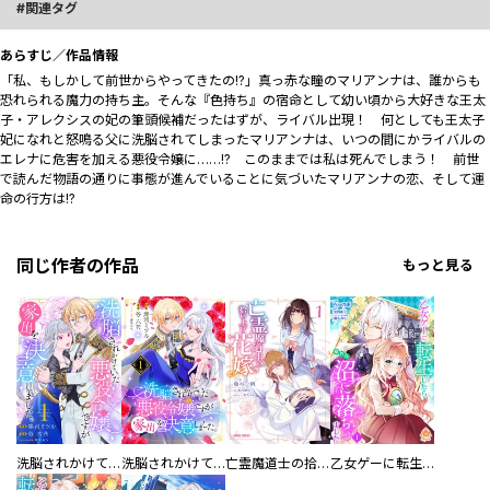
関連タグ
あらすじ／作品情報
「私、もしかして前世からやってきたの!?」真っ赤な瞳のマリアンナは、誰からも
恐れられる魔力の持ち主。そんな『色持ち』の宿命として幼い頃から大好きな王太
子・アレクシスの妃の筆頭候補だったはずが、ライバル出現！ 何としても王太子
妃になれと怒鳴る父に洗脳されてしまったマリアンナは、いつの間にかライバルの
エレナに危害を加える悪役令嬢に……!? このままでは私は死んでしまう！ 前世
で読んだ物語の通りに事態が進んでいることに気づいたマリアンナの恋、そして運
命の行方は!?
同じ作者の作品
もっと見る
洗脳されかけていた悪役令嬢ですが家出を決意しました。【電子単行本版／特典おまけ付き】
洗脳されかけていた悪役令嬢ですが家出を決意しました。
亡霊魔道士の拾い上げ花嫁
乙女ゲーに転生したら意外な沼に落ちました