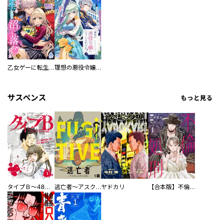
乙女ゲーに転生したら意外な沼に落ちました
理想の悪役令嬢にどうしてなれないの！～なぜかヒロインのように溺愛されています～
サスペンス
もっと見る
タイプＢ～48時間後、致死率100％～【単話】
逃亡者～アスクレピオスの杖～
ヤドカリ
【合本版】不倫処刑