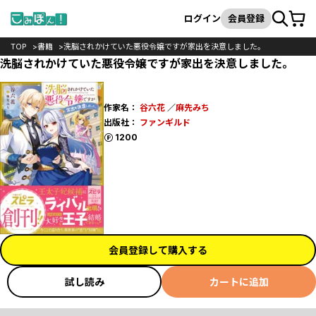
カート
検索
ログイン
会員登録
TOP
書籍
洗脳されかけていた悪役令嬢ですが家出を決意しました。
洗脳されかけていた悪役令嬢ですが家出を決意しました。
作家名：
谷六花
／
麻先みち
出版社：
ファンギルド
ポイント
1200
会員登録して購入する
試し読み
カートに追加