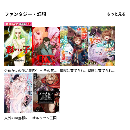
ファンタジー・幻想
もっと見る
佐伯かよの作品集
EX ～その賞金稼ぎは、世界の出口を探す～【単行本版】
聖獣に育てられた少年の異世界ゆるり放浪記～神様からもらったチート魔法で、仲間たちとスローライフを満喫中～
聖獣に育てられた少年の異世界ゆるり放浪記～神様からもらったチート魔法で、仲間たちとスローライフを満喫中～【分冊版】
人外の旦那様に娶られ毎晩ナカまで愛される…。アンソロジー
オルクセン王国史