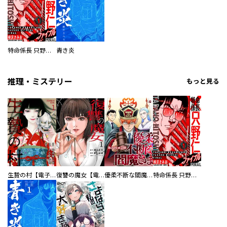
特命係長 只野仁ファイナル 愛蔵版
青き炎
推理・ミステリー
もっと見る
生贄の村【電子単行本版】
復讐の魔女【電子単行本版】
優柔不断な閻魔さま
特命係長 只野仁ファイナル 愛蔵版