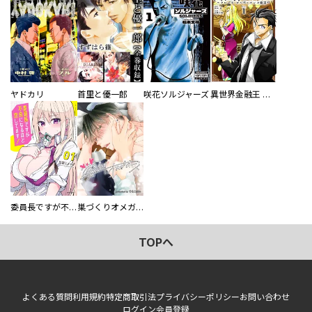
ヤドカリ
首里と優一郎
咲花ソルジャーズ
異世界金融王 ～クローネ・ゴルディオンの覇道～
委員長ですが不良になるほど恋してます！
巣づくりオメガバース
TOPへ
よくある質問
利用規約
特定商取引法
プライバシーポリシー
お問い合わせ
ログイン
会員登録