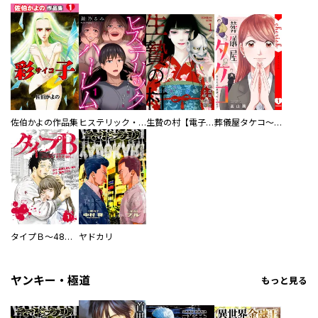
佐伯かよの作品集
ヒステリック・ハーレム～搾られる男と堕ちる女～【電子単行本版】
生贄の村【電子単行本版】
葬儀屋タケコ～あなたの最期、叶えます【電子単行本版】
タイプＢ～48時間後、致死率100％～【単話】
ヤドカリ
ヤンキー・極道
もっと見る