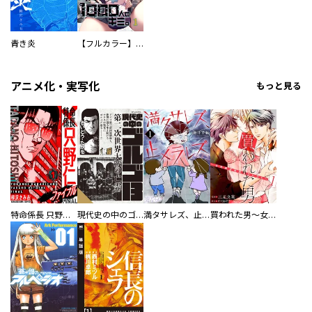
青き炎
【フルカラー】さよなら、私の大好きな１０００人のキミ。
アニメ化・実写化
もっと見る
特命係長 只野仁ファイナル 愛蔵版
現代史の中のゴルゴ13
満タサレズ、止メラレズ
買われた男～女性限定快感セラピスト～【描き下ろしおまけ付き特装版】