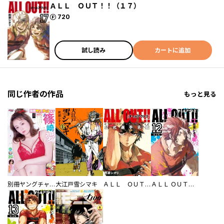
ＡＬＬ ＯＵＴ！！（１７）
ポイント
720
試し読み
カートに追加
同じ作者の作品
もっと見る
別冊ヤングチャンピオン
大江戸雪シマキ
ＡＬＬ ＯＵＴ！！ オフィシャルキャラクターブック 公式選手名鑑
ＡＬＬ ＯＵＴ！！（１２） 限定版