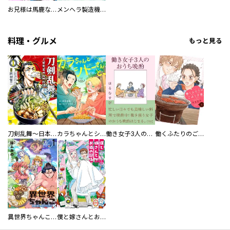
お兄様は馬鹿なんですか？～地味王女は婚約破棄に巻き込まれる～
メンヘラ製造機の公爵令息（過保護）が溺愛してきます
料理・グルメ
もっと見る
刀剣乱舞～日本号つれづれ酒～
カラちゃんとシトーさんと、 【分冊版】
働き女子3人のおうち晩酌
働くふたりのごほうび飯
異世界ちゃんこ～横綱目前に召喚されたんだが～ 【連載版】
僕と嫁さんとお酒の関係