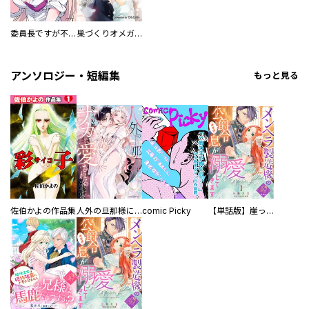
委員長ですが不良になるほど恋してます！
巣づくりオメガバース
アンソロジー・短編集
もっと見る
佐伯かよの作品集
人外の旦那様に娶られ毎晩ナカまで愛される…。アンソロジー
comic Picky
【単話版】崖っぷち令嬢ですが、意地と策略で幸せになります！シリーズ