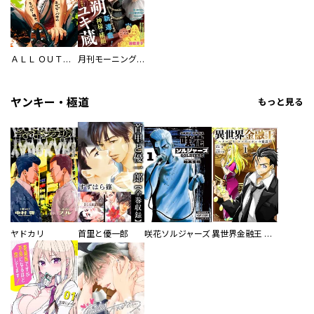
ＡＬＬ ＯＵＴ！！（１３） 限定版
月刊モーニング・ツー
ヤンキー・極道
もっと見る
ヤドカリ
首里と優一郎
咲花ソルジャーズ
異世界金融王 ～クローネ・ゴルディオンの覇道～