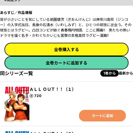
あらすじ／作品情報
背が小さいことを気にしている祇園健次（ぎおんけんじ）は神奈川高校（ジンコ
ー）の入学式当日、長身の石清水（いわしみず）と、ひとつの球技に出会う。その
球技とは――ラグビー。凸凹コンビが紡ぐ青春楕円物語、ここに開幕!! 男たちの熱い
ドラマを描く名手・かわぐちかいじも賞賛の本格高校ラグビー漫画!!
全巻購入する
全巻カートに追加する
同シリーズ一覧
1巻から
最新から
ＡＬＬ ＯＵＴ！！（１）
ポイント
720
カートに追加