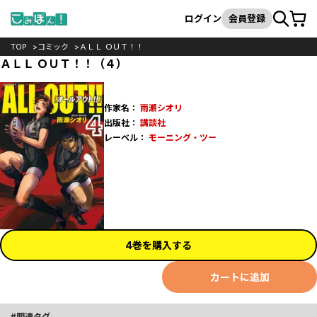
カート
検索
ログイン
会員登録
TOP
コミック
ＡＬＬ ＯＵＴ！！
ＡＬＬ ＯＵＴ！！（４）
作家名：
雨瀬シオリ
出版社：
講談社
レーベル：
モーニング・ツー
4巻を購入する
カートに追加
関連タグ