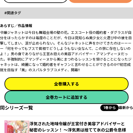
関連タグ
あらすじ／作品情報
令嬢ジャネットは今日も舞踏会場の壁の花。エスコート役の婚約者・ダグラスが自
分をほったらかすのは毎度のことだが、今日は見知らぬ美少女と火遊び中の彼を目
撃してしまい、涙が止められない。そんなジャネットに声をかけてきたのはーーー
ー「何をやってもブスで貧相でどうしようもない女なんて、この世に存在しないの
よ！」男の身でありながら王宮お抱えの美容アドバイザー・アマンディーヌだっ
た。半強制的にアマンディーヌから美にまつわるレッスンを受けることになったジ
ャネットは、綺麗になって婚約者をギャフンと言わせることができるのか!?初恋成
就を目指す「美」のスパルタラブコメディ、開幕!!
全巻購入する
全巻カートに追加する
同シリーズ一覧
1巻から
最新から
浮気された地味令嬢が王宮付き美容アドバイザーと
秘密のレッスン！ ～浮気男は捨てて氷の公爵令息様