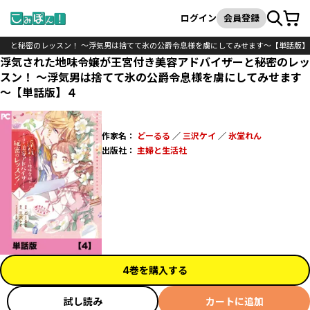
カート
検索
ログイン
会員登録
ザーと秘密のレッスン！ ～浮気男は捨てて氷の公爵令息様を虜にしてみせます～【単話版】
浮気された地味令嬢が王宮付き美容アドバイザーと秘密のレッ
スン！ ～浮気男は捨てて氷の公爵令息様を虜にしてみせます
～【単話版】４
作家名：
どーるる
／
三沢ケイ
／
氷堂れん
出版社：
主婦と生活社
4巻を購入する
試し読み
カートに追加