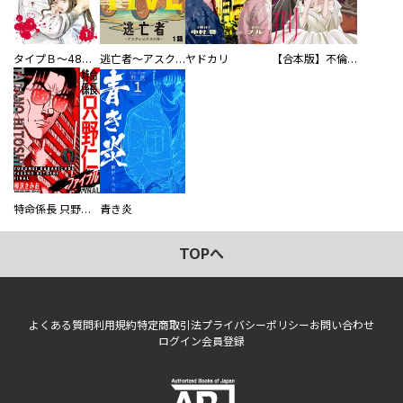
タイプＢ～48時間後、致死率100％～【単話】
逃亡者～アスクレピオスの杖～
ヤドカリ
【合本版】不倫処刑
特命係長 只野仁ファイナル 愛蔵版
青き炎
TOPへ
よくある質問
利用規約
特定商取引法
プライバシーポリシー
お問い合わせ
ログイン
会員登録