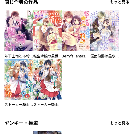
同じ作者の作品
もっと見る
年下上司と不埒な契約 ～この恋は、期限付き～
転生令嬢の異世界ほっこり温泉物語
Berry’sFantasy 転生令嬢の異世界ほっこり温泉物語
仮面伯爵は黒水晶の花嫁に恋をする【単話売】
ストーカー騎士の誠実な求婚 連載版
ストーカー騎士の誠実な求婚
ヤンキー・極道
もっと見る